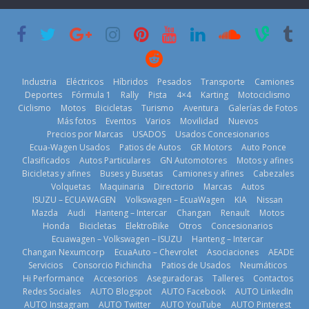
que usa
Americas
varios días sin
gasolina 100%
usar?
20 de mayo de
renovable
3 de agosto de
2026
25 de julio de
2026
2026
Industria
Eléctricos
Híbridos
Pesados
Transporte
Camiones
Deportes
Fórmula 1
Rally
Pista
4×4
Karting
Motociclismo
Ciclismo
Motos
Bicicletas
Turismo
Aventura
Galerías de Fotos
Más fotos
Eventos
Varios
Movilidad
Nuevos
Kia reúne a
Precios por Marcas
USADOS
Usados Concesionarios
jugadores de
La FEDAK
Ecua-Wagen Usados
Patios de Autos
GR Motors
Auto Ponce
Nuevo SUV
fútbol de todo
recibe 12
Clasificados
Autos Particulares
GN Automotores
Motos y afines
Honda ZR-V
el mundo en
Sinotruk
Bicicletas y afines
Buses y Busetas
Camiones y afines
Cabezales
Advanced
‘Kia OMBC
Bolden para
Volquetas
Maquinaria
Directorio
Marcas
Autos
Hybrid para el
Cup’
cubrir las rutas
ISUZU – ECUAWAGEN
Volkswagen – EcuaWagen
KIA
Nissan
mercado local
de La Vuelta
6 de mayo de
Mazda
Audi
Hanteng – Intercar
Changan
Renault
Motos
23 de julio de
31 de julio de
Honda
Bicicletas
ElektroBike
Otros
Concesionarios
2026
Ecuawagen – Volkswagen – ISUZU
Hanteng – Intercar
2026
2026
Changan Nexumcorp
EcuaAuto – Chevrolet
Asociaciones
AEADE
Servicios
Consorcio Pichincha
Patios de Usados
Neumáticos
Hi Performance
Accesorios
Aseguradoras
Talleres
Contactos
Redes Sociales
AUTO Blogspot
AUTO Facebook
AUTO LinkedIn
AUTO Instagram
AUTO Twitter
AUTO YouTube
AUTO Pinterest