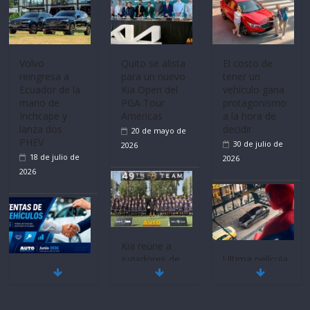
Mercado
La FEDAK
Ultima película
automotor
recibe 12
‘Spider‑Man:
nacional cierra
Sinotruk
Brand New
su mejor 1er
Bolden para
Day’ pone en
semestre en la
cubrir las rutas
escena a
historia
de La Vuelta
BMW
11 de julio de
31 de julio de
29 de julio de
2026
2026
2026
BMW, Toyota,
Quito se alista
¿Qué puede
Bosch y
para un nuevo
pasar con tu
Repsol
Kia Open del
vehículo si
prueban flota
PGA Tour
permanece