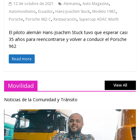
,
,
12 de octubre de 2021
Alemania
Auto Magazine
,
,
,
,
Automovilismo
Ecuador
Hans-Joachim Stuck
Modelo 1987
,
,
,
Porsche
Porsche 962 C
Restauración
Supercup ADAC Würth
El piloto alemán Hans-Joachim Stuck tuvo que esperar casi
35 años para reencontrarse y volver a conducir el Porsche
962
Read more
Movilidad
View All
Noticias de la Comunidad y Tránsito