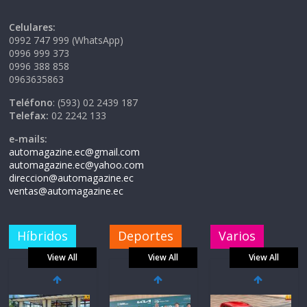
Celulares:
0992 747 999 (WhatsApp)
0996 999 373
0996 388 858
0963635863
Teléfono
: (593) 02 2439 187
Telefax:
02 2242 133
e-mails:
automagazine.ec@gmail.com
automagazine.ec@yahoo.com
direccion@automagazine.ec
ventas@automagazine.ec
Híbridos
Deportes
Varios
View All
View All
View All