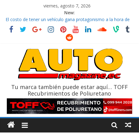
viernes, agosto 7, 2026
New:
El costo de tener un vehículo gana protagonismo a la hora de
decidir
Ultima película ‘Spider‑Man: Brand New Day’ pone en escena a
BMW
¿Qué puede pasar con tu vehículo si permanece varios días sin
usar?
La Vuelta al Ecuador 2026, edición 47ª, recorre 7 provincias en 8
días
La FEDAK recibe 12 Sinotruk Bolden para cubrir las rutas de La
Vuelta
Tu marca también puede estar aquí… TOFF
Recubrimientos de Poliuretano