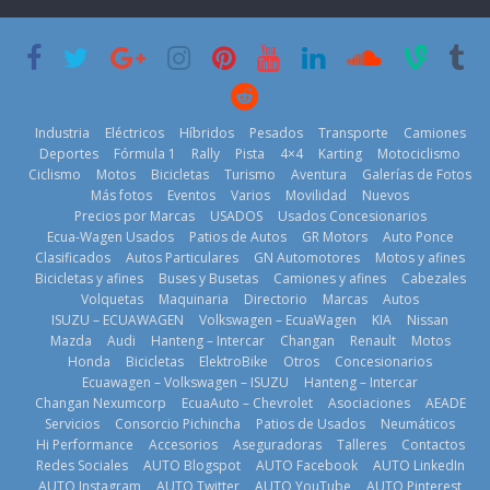
su mejor 1er
Cup’
escena a
semestre en la
BMW
6 de mayo de
historia
29 de julio de
2026
11 de julio de
2026
2026
Industria
Eléctricos
Híbridos
Pesados
Transporte
Camiones
Deportes
Fórmula 1
Rally
Pista
4×4
Karting
Motociclismo
Ciclismo
Motos
Bicicletas
Turismo
Aventura
Galerías de Fotos
Más fotos
Eventos
Varios
Movilidad
Nuevos
La Vuelta al
Precios por Marcas
USADOS
Usados Concesionarios
Ecuador 2026,
¿Qué puede
Ecua-Wagen Usados
Patios de Autos
GR Motors
Auto Ponce
BMW, Toyota,
edición 47ª,
pasar con tu
Clasificados
Autos Particulares
GN Automotores
Motos y afines
Bosch y
recorre 7
vehículo si
Bicicletas y afines
Buses y Busetas
Camiones y afines
Cabezales
Repsol
provincias en 8
permanece
Volquetas
Maquinaria
Directorio
Marcas
Autos
prueban flota
días
varios días sin
ISUZU – ECUAWAGEN
Volkswagen – EcuaWagen
KIA
Nissan
que usa
usar?
1 de agosto de
Mazda
Audi
Hanteng – Intercar
Changan
Renault
Motos
gasolina 100%
3 de agosto de
Honda
Bicicletas
ElektroBike
Otros
Concesionarios
2026
renovable
Ecuawagen – Volkswagen – ISUZU
Hanteng – Intercar
2026
25 de julio de
Changan Nexumcorp
EcuaAuto – Chevrolet
Asociaciones
AEADE
Servicios
Consorcio Pichincha
Patios de Usados
Neumáticos
2026
Hi Performance
Accesorios
Aseguradoras
Talleres
Contactos
Redes Sociales
AUTO Blogspot
AUTO Facebook
AUTO LinkedIn
AUTO Instagram
AUTO Twitter
AUTO YouTube
AUTO Pinterest