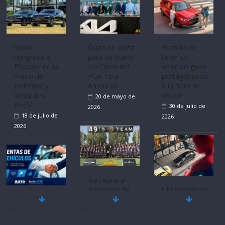
Volvo
Quito se alista
El costo de
reingresa a
para un nuevo
tener un
Ecuador de la
Kia Open del
vehículo gana
mano de
PGA Tour
protagonismo
Inchcape y
Americas
a la hora de
lanza dos
decidir
20 de mayo de
PHEV
30 de julio de
2026
18 de julio de
2026
2026
Kia reúne a
jugadores de
Ultima película
Mercado
fútbol de todo
‘Spider‑Man:
automotor
el mundo en
Brand New
nacional cierra
‘Kia OMBC
Day’ pone en