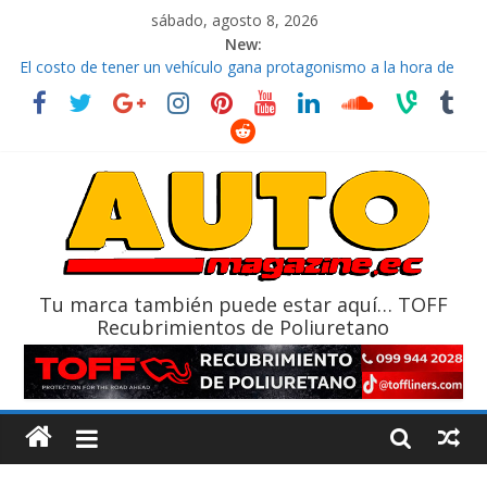
sábado, agosto 8, 2026
New:
El costo de tener un vehículo gana protagonismo a la hora de
decidir
Ultima película ‘Spider‑Man: Brand New Day’ pone en escena a
BMW
¿Qué puede pasar con tu vehículo si permanece varios días sin
usar?
La Vuelta al Ecuador 2026, edición 47ª, recorre 7 provincias en 8
días
La FEDAK recibe 12 Sinotruk Bolden para cubrir las rutas de La
Vuelta
Tu marca también puede estar aquí… TOFF
Recubrimientos de Poliuretano