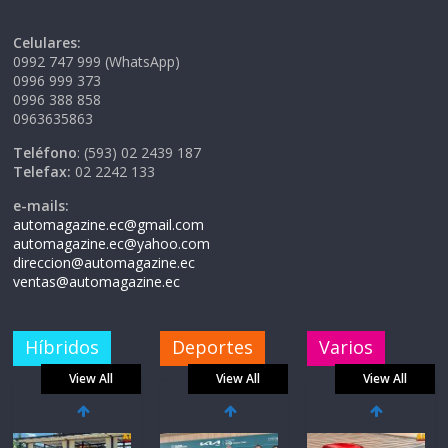
Celulares:
0992 747 999 (WhatsApp)
0996 999 373
0996 388 858
0963635863
Teléfono
: (593) 02 2439 187
Telefax:
02 2242 133
e-mails:
automagazine.ec@gmail.com
automagazine.ec@yahoo.com
direccion@automagazine.ec
ventas@automagazine.ec
Híbridos
Deportes
Varios
View All
View All
View All