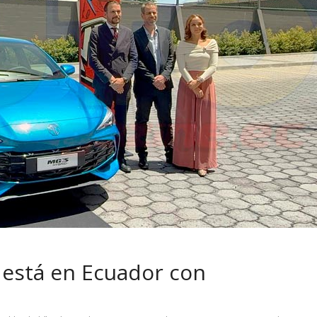
 pasar con tu
Campaña busca cambiar
 permanece
destino de los motociclis
 sin usar?
en la región
está en Ecuador con