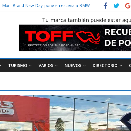
ider‑Man: Brand New Day’ pone en escena a BMW
 tu vehículo si permanece varios días sin usar?
2026, edición 47ª, recorre 7 provincias en 8 días
Tu marca también puede estar aqu
notruk Bolden para cubrir las rutas de La Vuelta
TURISMO
VARIOS
NUEVOS
DIRECTORIO
AEADE
Industria
Motociclismo
M
smo
Varios
Movilidad