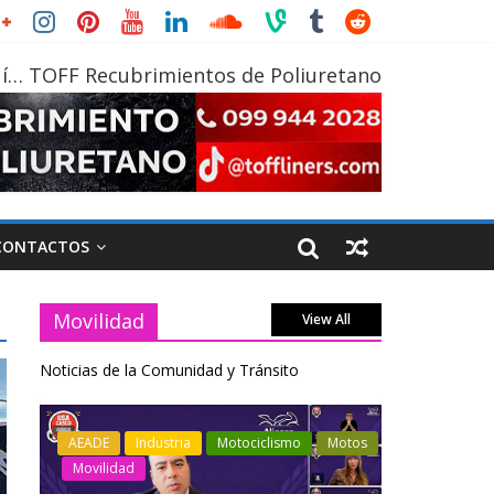
í… TOFF Recubrimientos de Poliuretano
CONTACTOS
Movilidad
View All
Noticias de la Comunidad y Tránsito
otos
Industria
Movilidad
Transporte
Industria
Varios
Varios