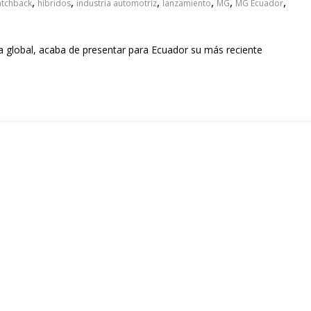
,
,
,
,
,
,
tchback
híbridos
industria automotriz
lanzamiento
MG
MG Ecuador
a global, acaba de presentar para Ecuador su más reciente