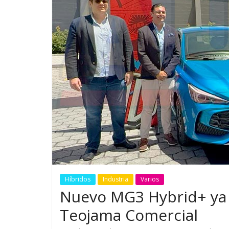
GM reafirma su
¿Qué puede
compromiso con movilidad
vehículo si
más segura y conectada
varios días
Híbridos
Industria
Varios
Nuevo MG3 Hybrid+ ya 
Teojama Comercial