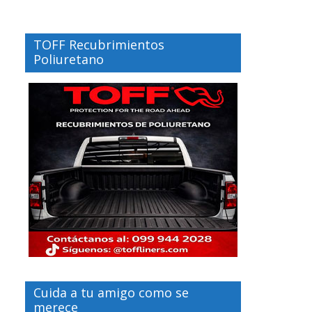
TOFF Recubrimientos
Poliuretano
Cuida a tu amigo como se
merece