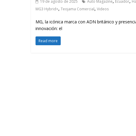
,
,
19 de agosto de 2025
Auto Magazine
Ecuador
Ha
,
,
MG3 Hybrid+
Teojama Comercial
Videos
MG, la icónica marca con ADN británico y presenci
innovación: el
Read more