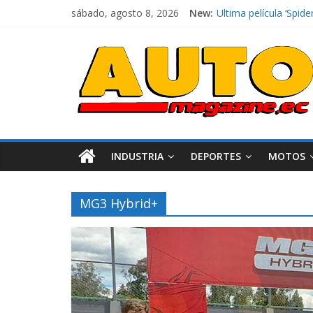
sábado, agosto 8, 2026
New:
Ultima película ‘Sp
¿Qué puede pasar con
La Vuelta al Ecuador 
La FEDAK recibe 12 Si
INDUSTRIA
DEPORTES
MOTOS
MG3 Hybrid+
Industria
Movilidad
Varios
Movilidad
Turi