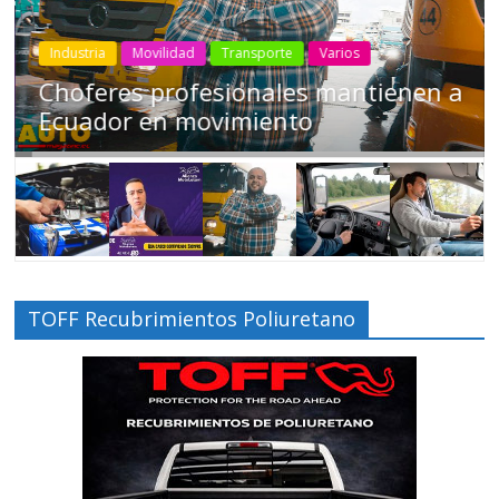
Industria
Movilidad
Transporte
Varios
Choferes profesionales mantienen a
Ecuador en movimiento
TOFF Recubrimientos Poliuretano