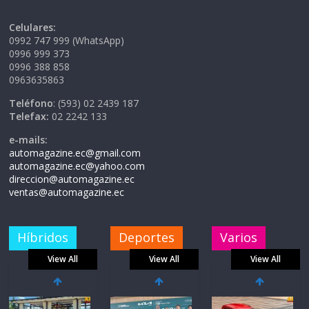
Celulares:
0992 747 999 (WhatsApp)
0996 999 373
0996 388 858
0963635863
Teléfono
: (593) 02 2439 187
Telefax:
02 2242 133
e-mails:
automagazine.ec@gmail.com
automagazine.ec@yahoo.com
direccion@automagazine.ec
ventas@automagazine.ec
Híbridos
Deportes
Varios
View All
View All
View All