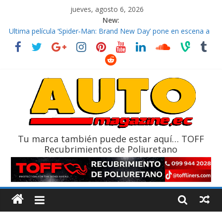
jueves, agosto 6, 2026
New:
El costo de tener un vehículo gana protagonismo a la hora de
decidir
Ultima película ‘Spider‑Man: Brand New Day’ pone en escena a
BMW
¿Qué puede pasar con tu vehículo si permanece varios días sin
usar?
La Vuelta al Ecuador 2026, edición 47ª, recorre 7 provincias en 8
días
La FEDAK recibe 12 Sinotruk Bolden para cubrir las rutas de La
Vuelta
Tu marca también puede estar aquí… TOFF
Recubrimientos de Poliuretano