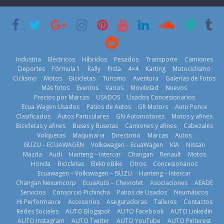
su mejor 1er
Cup’
escena a
semestre en la
BMW
6 de mayo de
historia
29 de julio de
2026
11 de julio de
2026
2026
Industria
Eléctricos
Híbridos
Pesados
Transporte
Camiones
Deportes
Fórmula 1
Rally
Pista
4×4
Karting
Motociclismo
Ciclismo
Motos
Bicicletas
Turismo
Aventura
Galerías de Fotos
Más fotos
Eventos
Varios
Movilidad
Nuevos
La Vuelta al
Precios por Marcas
USADOS
Usados Concesionarios
Ecuador 2026,
¿Qué puede
Ecua-Wagen Usados
Patios de Autos
GR Motors
Auto Ponce
BMW, Toyota,
edición 47ª,
pasar con tu
Clasificados
Autos Particulares
GN Automotores
Motos y afines
Bosch y
recorre 7
vehículo si
Bicicletas y afines
Buses y Busetas
Camiones y afines
Cabezales
Repsol
provincias en 8
permanece
Volquetas
Maquinaria
Directorio
Marcas
Autos
prueban flota
días
varios días sin
ISUZU – ECUAWAGEN
Volkswagen – EcuaWagen
KIA
Nissan
que usa
usar?
1 de agosto de
Mazda
Audi
Hanteng – Intercar
Changan
Renault
Motos
gasolina 100%
3 de agosto de
Honda
Bicicletas
ElektroBike
Otros
Concesionarios
2026
renovable
Ecuawagen – Volkswagen – ISUZU
Hanteng – Intercar
2026
25 de julio de
Changan Nexumcorp
EcuaAuto – Chevrolet
Asociaciones
AEADE
Servicios
Consorcio Pichincha
Patios de Usados
Neumáticos
2026
Hi Performance
Accesorios
Aseguradoras
Talleres
Contactos
Redes Sociales
AUTO Blogspot
AUTO Facebook
AUTO LinkedIn
AUTO Instagram
AUTO Twitter
AUTO YouTube
AUTO Pinterest