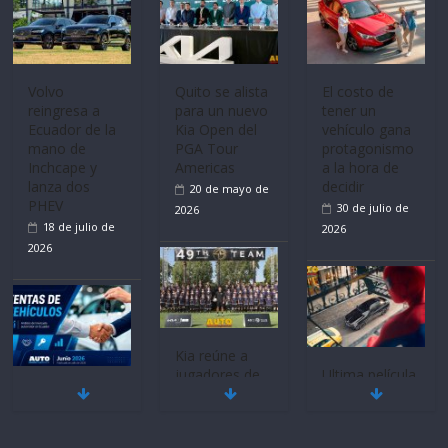
Volvo
Quito se alista
El costo de
reingresa a
para un nuevo
tener un
Ecuador de la
Kia Open del
vehículo gana
mano de
PGA Tour
protagonismo
Inchcape y
Americas
a la hora de
lanza dos
decidir
20 de mayo de
PHEV
30 de julio de
2026
18 de julio de
2026
2026
Kia reúne a
jugadores de
Ultima película
Mercado
fútbol de todo
‘Spider‑Man:
automotor
el mundo en
Brand New
nacional cierra
‘Kia OMBC
Day’ pone en