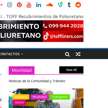
í… TOFF Recubrimientos de Poliuretano
CONTACTOS
Movilidad
View All
Noticias de la Comunidad y Tránsito
otos
Industria
Movilidad
Transporte
Industria
Varios
Varios