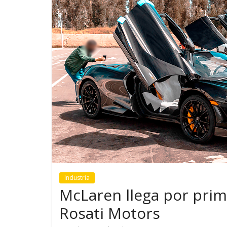
GM reafirma su
¿Qué puede
compromiso con movilidad
vehículo si
más segura y conectada
varios días
Industria
McLaren llega por prim
Rosati Motors