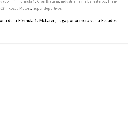
,
,
,
,
,
,
cuador
F1
Fórmula 1
Gran Bretaña
industria
Jaime Ballesteros
Jimmy
,
,
2021
Rosati Motors
Súper deportivos
oria de la Fórmula 1, McLaren, llega por primera vez a Ecuador.