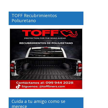
TOFF Recubrimientos
Poliuretano
Cuida a tu amigo como se
merece