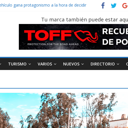
vehículo gana protagonismo a la hora de decidir
der‑Man: Brand New Day’ pone en escena a BMW
tu vehículo si permanece varios días sin usar?
Tu marca también puede estar aqu
026, edición 47ª, recorre 7 provincias en 8 días
otruk Bolden para cubrir las rutas de La Vuelta
TURISMO
VARIOS
NUEVOS
DIRECTORIO
AEADE
Industria
Motociclismo
M
smo
Varios
Movilidad