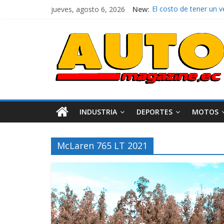
jueves, agosto 6, 2026
New:
El costo de tener un 
Ultima película ‘Spi
¿Qué puede pasar con 
La Vuelta al Ecuador 2
La FEDAK recibe 12 Sin
INDUSTRIA
DEPORTES
MOTOS
McLaren 765 LT 2021
Industria
Movilidad
Varios
Movilidad
Turi