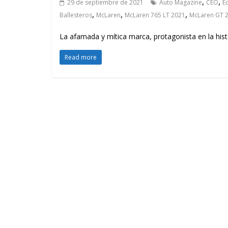
,
,
29 de septiembre de 2021
Auto Magazine
CEO
E
,
,
,
Ballesteros
McLaren
McLaren 765 LT 2021
McLaren GT 
La afamada y mítica marca, protagonista en la hist
Read more