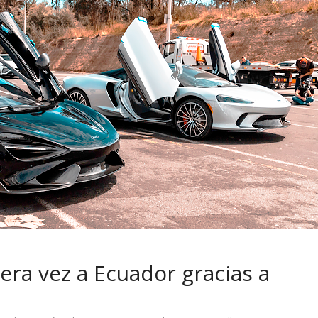
 pasar con tu
Campaña busca cambiar
 permanece
destino de los motociclis
 sin usar?
en la región
era vez a Ecuador gracias a