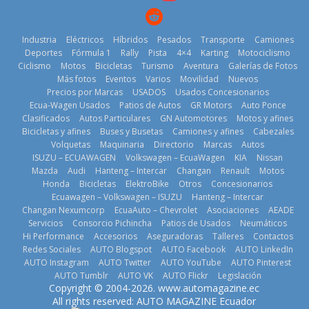
25 de julio de
2026
2026
Industria
Eléctricos
Híbridos
Pesados
Transporte
Camiones
Deportes
Fórmula 1
Rally
Pista
4×4
Karting
Motociclismo
Ciclismo
Motos
Bicicletas
Turismo
Aventura
Galerías de Fotos
Más fotos
Eventos
Varios
Movilidad
Nuevos
Kia reúne a
Precios por Marcas
USADOS
Usados Concesionarios
jugadores de
La FEDAK
Ecua-Wagen Usados
Patios de Autos
GR Motors
Auto Ponce
Nuevo SUV
fútbol de todo
recibe 12
Clasificados
Autos Particulares
GN Automotores
Motos y afines
Honda ZR-V
el mundo en
Sinotruk
Bicicletas y afines
Buses y Busetas
Camiones y afines
Cabezales
Advanced
‘Kia OMBC
Bolden para
Volquetas
Maquinaria
Directorio
Marcas
Autos
Hybrid para el
Cup’
cubrir las rutas
ISUZU – ECUAWAGEN
Volkswagen – EcuaWagen
KIA
Nissan
mercado local
de La Vuelta
6 de mayo de
Mazda
Audi
Hanteng – Intercar
Changan
Renault
Motos
23 de julio de
31 de julio de
Honda
Bicicletas
ElektroBike
Otros
Concesionarios
2026
Ecuawagen – Volkswagen – ISUZU
Hanteng – Intercar
2026
2026
Changan Nexumcorp
EcuaAuto – Chevrolet
Asociaciones
AEADE
Servicios
Consorcio Pichincha
Patios de Usados
Neumáticos
Hi Performance
Accesorios
Aseguradoras
Talleres
Contactos
Redes Sociales
AUTO Blogspot
AUTO Facebook
AUTO LinkedIn
AUTO Instagram
AUTO Twitter
AUTO YouTube
AUTO Pinterest
AUTO Tumblr
AUTO VK
AUTO Flickr
Legislación
La Vuelta al
Copyright © 2004-2026. www.automagazine.ec
Volvo
Ecuador 2026,
El costo de
All rights reserved: AUTO MAGAZINE Ecuador