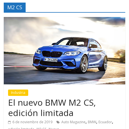
M2 CS
Industria
El nuevo BMW M2 CS,
edición limitada
,
,
,
6 de noviembre de 2019
Auto Magazine
BMW
Ecuador
,
,