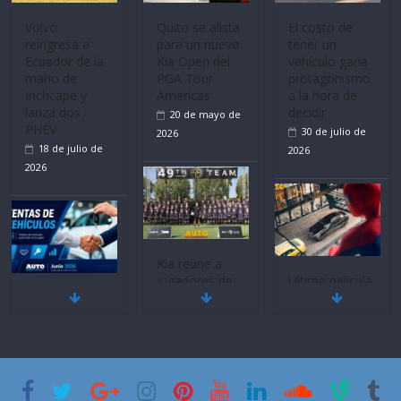
Mercado
La FEDAK
Ultima película
automotor
recibe 12
‘Spider‑Man:
nacional cierra
Sinotruk
Brand New
su mejor 1er
Bolden para
Day’ pone en
semestre en la
cubrir las rutas
escena a
historia
de La Vuelta
BMW
11 de julio de
31 de julio de
29 de julio de
2026
2026
2026
BMW, Toyota,
Quito se alista
¿Qué puede
Bosch y
para un nuevo
pasar con tu
Repsol
Kia Open del
vehículo si
prueban flota
PGA Tour
permanece
que usa
Americas
varios días sin
gasolina 100%
usar?
20 de mayo de
renovable
3 de agosto de
2026