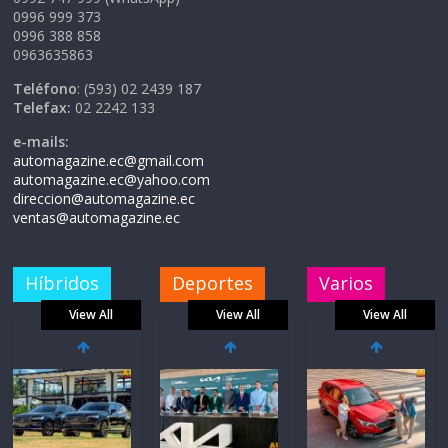
0996 999 373
0996 388 858
0963635863
Teléfono
: (593) 02 2439 187
Telefax:
02 2242 133
e-mails:
automagazine.ec@gmail.com
automagazine.ec@yahoo.com
direccion@automagazine.ec
ventas@automagazine.ec
Híbridos
Deportes
Varios
View All
View All
View All