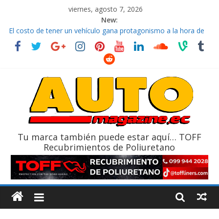
viernes, agosto 7, 2026
New:
El costo de tener un vehículo gana protagonismo a la hora de
decidir
Ultima película ‘Spider‑Man: Brand New Day’ pone en escena a
BMW
¿Qué puede pasar con tu vehículo si permanece varios días sin
usar?
La Vuelta al Ecuador 2026, edición 47ª, recorre 7 provincias en 8
días
La FEDAK recibe 12 Sinotruk Bolden para cubrir las rutas de La
Vuelta
Tu marca también puede estar aquí… TOFF
Recubrimientos de Poliuretano