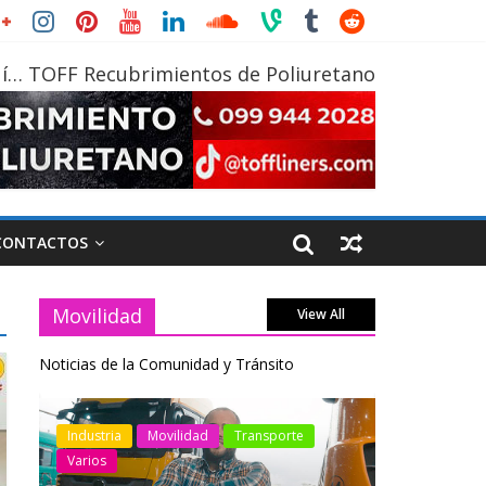
í… TOFF Recubrimientos de Poliuretano
CONTACTOS
Movilidad
View All
Noticias de la Comunidad y Tránsito
otos
Industria
Movilidad
Transporte
Industria
Varios
Varios