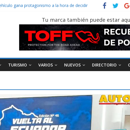
vehículo gana protagonismo a la hora de decidir
der‑Man: Brand New Day’ pone en escena a BMW
tu vehículo si permanece varios días sin usar?
Tu marca también puede estar aqu
026, edición 47ª, recorre 7 provincias en 8 días
otruk Bolden para cubrir las rutas de La Vuelta
TURISMO
VARIOS
NUEVOS
DIRECTORIO
AEADE
Industria
Motociclismo
M
smo
Varios
Movilidad