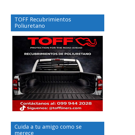
TOFF Recubrimientos
Poliuretano
Cuida a tu amigo como se
merece