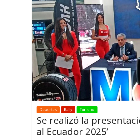
GM reafirma su
¿Qué puede
compromiso con movilidad
vehículo si
más segura y conectada
varios días
Deportes
Rally
Turismo
Se realizó la presentaci
al Ecuador 2025’