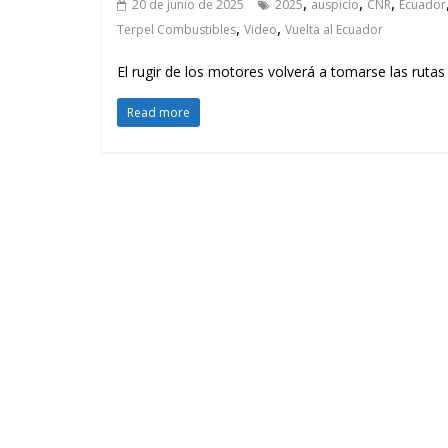
,
,
,
20 de junio de 2025
2025
auspicio
CNR
Ecuador
,
,
Terpel Combustibles
Video
Vuelta al Ecuador
El rugir de los motores volverá a tomarse las rutas
Read more