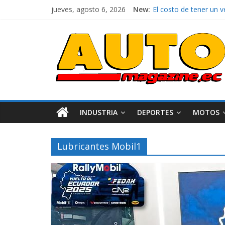
jueves, agosto 6, 2026
New:
El costo de tener un 
Ultima película ‘Spi
¿Qué puede pasar con 
La Vuelta al Ecuador 2
La FEDAK recibe 12 Sin
INDUSTRIA
DEPORTES
MOTOS
Lubricantes Mobil1
Industria
Movilidad
Varios
Movilidad
Turi