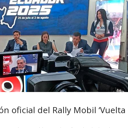
 pasar con tu
Campaña busca cambiar
 permanece
destino de los motociclis
 sin usar?
en la región
ón oficial del Rally Mobil ‘Vuelta