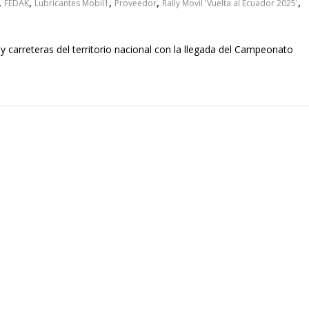
,
,
,
,
,
FEDAK
Lubricantes Mobil1
Proveedor
Rally Movil 'Vuelta al Ecuador 2025'
 y carreteras del territorio nacional con la llegada del Campeonato