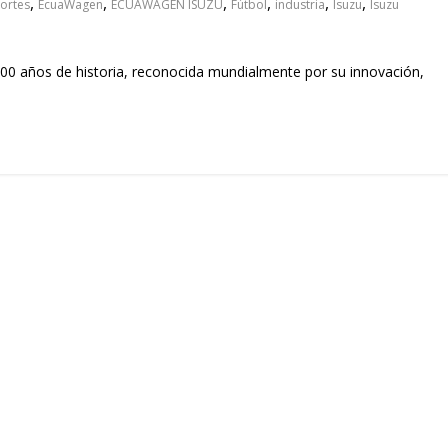
,
,
,
,
,
,
ortes
EcuaWagen
ECUAWAGEN ISUZU
Fútbol
industria
Isuzu
Isuzu
0 años de historia, reconocida mundialmente por su innovación,