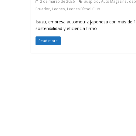
,
,
2 de marzo de 2026
auspicio
Auto Magazine
dep
,
,
Ecuador
Leones
Leones Fútbol Club
Isuzu, empresa automotriz japonesa con más de 10
sostenibilidad y eficiencia firmó
Read more