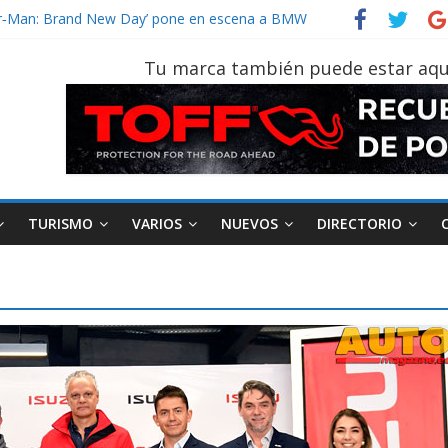
ider‑Man: Brand New Day’ pone en escena a BMW
 tu vehículo si permanece varios días sin usar?
2026, edición 47ª, recorre 7 provincias en 8 días
Tu marca también puede estar aqu
notruk Bolden para cubrir las rutas de La Vuelta
vehículo gana protagonismo a la hora de decidir
TURISMO
VARIOS
NUEVOS
DIRECTORIO
AEADE
Industria
Motociclismo
urismo
Varios
Movilidad