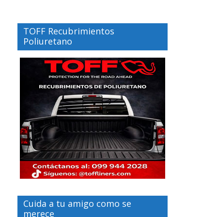
TOFF Recubrimientos
Poliuretano
Cuida a tu amigo como se
merece