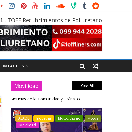
í… TOFF Recubrimientos de Poliuretano
CONTACTOS
Movilidad
View All
Noticias de la Comunidad y Tránsito
Motos
Industria
Movilidad
Transporte
Industria
Varios
Varios