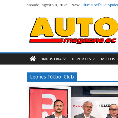
sábado, agosto 8, 2026
New:
Ultima película ‘Sp
¿Qué puede pasar con
La Vuelta al Ecuador 
La FEDAK recibe 12 Si
El costo de tener un 
INDUSTRIA
DEPORTES
MOTOS
Leones Fútbol Club
Industria
Movilidad
Varios
Movilidad
T