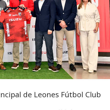
e pasar con tu
Campaña busca cambi
si permanece
destino de los motocicl
s sin usar?
en la región
incipal de Leones Fútbol Club