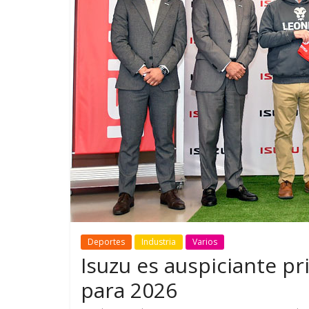
GM reafirma su
¿Qué pued
compromiso con movilidad
vehículo 
más segura y conectada
varios día
Deportes
Industria
Varios
Isuzu es auspiciante pr
para 2026