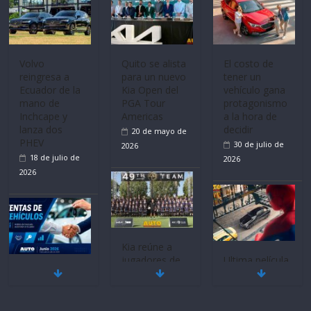
Mercado
La FEDAK
Ultima película
automotor
recibe 12
‘Spider‑Man:
nacional cierra
Sinotruk
Brand New
su mejor 1er
Bolden para
Day’ pone en
semestre en la
cubrir las rutas
escena a
historia
de La Vuelta
BMW
11 de julio de
31 de julio de
29 de julio de
2026
2026
2026
BMW, Toyota,
Quito se alista
¿Qué puede
Bosch y
para un nuevo
pasar con tu
Repsol
Kia Open del
vehículo si
prueban flota
PGA Tour
permanece