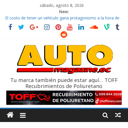
sábado, agosto 8, 2026
New:
El costo de tener un vehículo gana protagonismo a la hora de
decidir
Ultima película ‘Spider‑Man: Brand New Day’ pone en escena a
BMW
¿Qué puede pasar con tu vehículo si permanece varios días sin
usar?
La Vuelta al Ecuador 2026, edición 47ª, recorre 7 provincias en 8
días
La FEDAK recibe 12 Sinotruk Bolden para cubrir las rutas de La
Vuelta
Tu marca también puede estar aquí… TOFF
Recubrimientos de Poliuretano