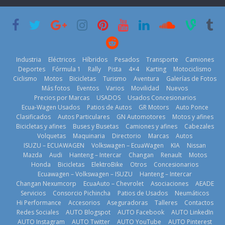
que usa
Americas
varios días sin
gasolina 100%
usar?
20 de mayo de
renovable
3 de agosto de
2026
25 de julio de
2026
2026
Industria
Eléctricos
Híbridos
Pesados
Transporte
Camiones
Deportes
Fórmula 1
Rally
Pista
4×4
Karting
Motociclismo
Ciclismo
Motos
Bicicletas
Turismo
Aventura
Galerías de Fotos
Más fotos
Eventos
Varios
Movilidad
Nuevos
Kia reúne a
Precios por Marcas
USADOS
Usados Concesionarios
jugadores de
La FEDAK
Ecua-Wagen Usados
Patios de Autos
GR Motors
Auto Ponce
Nuevo SUV
fútbol de todo
recibe 12
Clasificados
Autos Particulares
GN Automotores
Motos y afines
Honda ZR-V
el mundo en
Sinotruk
Bicicletas y afines
Buses y Busetas
Camiones y afines
Cabezales
Advanced
‘Kia OMBC
Bolden para
Volquetas
Maquinaria
Directorio
Marcas
Autos
Hybrid para el
Cup’
cubrir las rutas
ISUZU – ECUAWAGEN
Volkswagen – EcuaWagen
KIA
Nissan
mercado local
de La Vuelta
6 de mayo de
Mazda
Audi
Hanteng – Intercar
Changan
Renault
Motos
23 de julio de
31 de julio de
Honda
Bicicletas
ElektroBike
Otros
Concesionarios
2026
Ecuawagen – Volkswagen – ISUZU
Hanteng – Intercar
2026
2026
Changan Nexumcorp
EcuaAuto – Chevrolet
Asociaciones
AEADE
Servicios
Consorcio Pichincha
Patios de Usados
Neumáticos
Hi Performance
Accesorios
Aseguradoras
Talleres
Contactos
Redes Sociales
AUTO Blogspot
AUTO Facebook
AUTO LinkedIn
AUTO Instagram
AUTO Twitter
AUTO YouTube
AUTO Pinterest