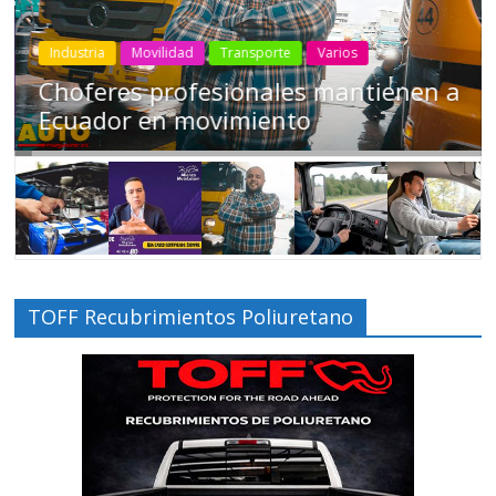
Industria
Movilidad
Transporte
Varios
Choferes profesionales mantienen a
Ecuador en movimiento
TOFF Recubrimientos Poliuretano