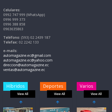
Celulares:
0992 747 999 (WhatsApp)
0996 999 373
0996 388 858
0963635863
Teléfono
: (593) 02 2439 187
Telefax:
02 2242 133
e-mails:
automagazine.ec@gmail.com
automagazine.ec@yahoo.com
direccion@automagazine.ec
ventas@automagazine.ec
Híbridos
Deportes
Varios
View All
View All
View All