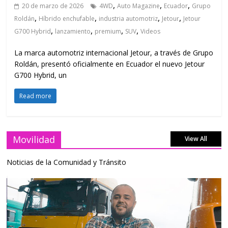
,
,
,
20 de marzo de 2026
4WD
Auto Magazine
Ecuador
Grupo
,
,
,
,
Roldán
Híbrido enchufable
industria automotriz
Jetour
Jetour
,
,
,
,
G700 Hybrid
lanzamiento
premium
SUV
Videos
La marca automotriz internacional Jetour, a través de Grupo
Roldán, presentó oficialmente en Ecuador el nuevo Jetour
G700 Hybrid, un
Read more
Movilidad
View All
Noticias de la Comunidad y Tránsito