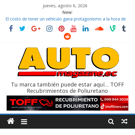
jueves, agosto 6, 2026
New:
El costo de tener un vehículo gana protagonismo a la hora de
decidir
Ultima película ‘Spider‑Man: Brand New Day’ pone en escena a
BMW
¿Qué puede pasar con tu vehículo si permanece varios días sin
usar?
La Vuelta al Ecuador 2026, edición 47ª, recorre 7 provincias en 8
días
La FEDAK recibe 12 Sinotruk Bolden para cubrir las rutas de La
Vuelta
Tu marca también puede estar aquí… TOFF
Recubrimientos de Poliuretano