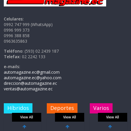
Celulares:
0992 747 999 (WhatsApp)
0996 999 373
0996 388 858
0963635863
Teléfono
: (593) 02 2439 187
Telefax:
02 2242 133
e-mails:
automagazine.ec@gmail.com
automagazine.ec@yahoo.com
direccion@automagazine.ec
ventas@automagazine.ec
Híbridos
Deportes
Varios
View All
View All
View All