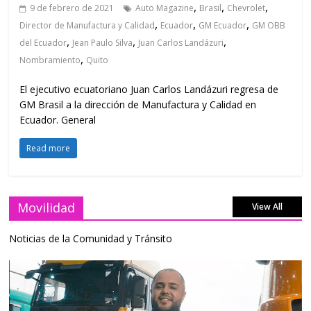
,
,
,
9 de febrero de 2021
Auto Magazine
Brasil
Chevrolet
,
,
,
Director de Manufactura y Calidad
Ecuador
GM Ecuador
GM OBB
,
,
,
del Ecuador
Jean Paulo Silva
Juan Carlos Landázuri
,
Nombramiento
Quito
El ejecutivo ecuatoriano Juan Carlos Landázuri regresa de
GM Brasil a la dirección de Manufactura y Calidad en
Ecuador. General
Read more
Movilidad
View All
Noticias de la Comunidad y Tránsito