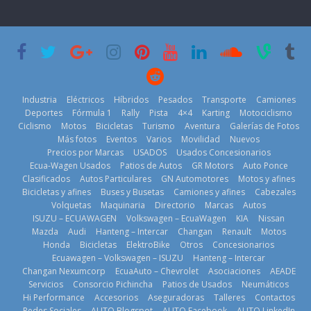
prueban flota
PGA Tour
permanece
que usa
Americas
varios días sin
gasolina 100%
usar?
20 de mayo de
renovable
3 de agosto de
2026
25 de julio de
2026
2026
Industria
Eléctricos
Híbridos
Pesados
Transporte
Camiones
Deportes
Fórmula 1
Rally
Pista
4×4
Karting
Motociclismo
Ciclismo
Motos
Bicicletas
Turismo
Aventura
Galerías de Fotos
Más fotos
Eventos
Varios
Movilidad
Nuevos
Kia reúne a
Precios por Marcas
USADOS
Usados Concesionarios
jugadores de
La FEDAK
Ecua-Wagen Usados
Patios de Autos
GR Motors
Auto Ponce
Nuevo SUV
fútbol de todo
recibe 12
Clasificados
Autos Particulares
GN Automotores
Motos y afines
Honda ZR-V
el mundo en
Sinotruk
Bicicletas y afines
Buses y Busetas
Camiones y afines
Cabezales
Advanced
‘Kia OMBC
Bolden para
Volquetas
Maquinaria
Directorio
Marcas
Autos
Hybrid para el
Cup’
cubrir las rutas
ISUZU – ECUAWAGEN
Volkswagen – EcuaWagen
KIA
Nissan
mercado local
de La Vuelta
6 de mayo de
Mazda
Audi
Hanteng – Intercar
Changan
Renault
Motos
23 de julio de
31 de julio de
Honda
Bicicletas
ElektroBike
Otros
Concesionarios
2026
Ecuawagen – Volkswagen – ISUZU
Hanteng – Intercar
2026
2026
Changan Nexumcorp
EcuaAuto – Chevrolet
Asociaciones
AEADE
Servicios
Consorcio Pichincha
Patios de Usados
Neumáticos
Hi Performance
Accesorios
Aseguradoras
Talleres
Contactos
Redes Sociales
AUTO Blogspot
AUTO Facebook
AUTO LinkedIn