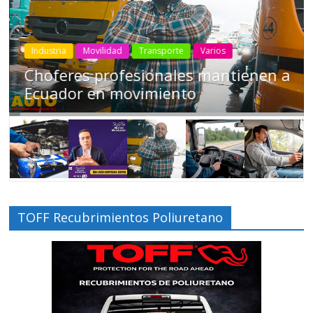
Industria
Movilidad
Transporte
Varios
Choferes profesionales mantienen a
Ecuador en movimiento
TOFF Recubrimientos Poliuretano