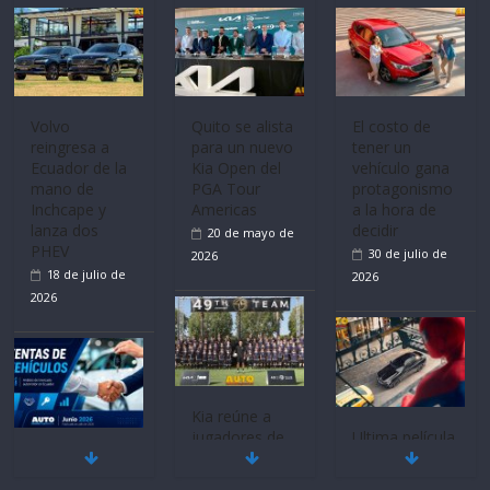
Mercado
La FEDAK
Ultima película
automotor
recibe 12
‘Spider‑Man:
nacional cierra
Sinotruk
Brand New
su mejor 1er
Bolden para
Day’ pone en
semestre en la
cubrir las rutas
escena a
historia
de La Vuelta
BMW
11 de julio de
31 de julio de
29 de julio de
2026
2026
2026
BMW, Toyota,
Quito se alista
¿Qué puede
Bosch y
para un nuevo
pasar con tu
Repsol
Kia Open del
vehículo si