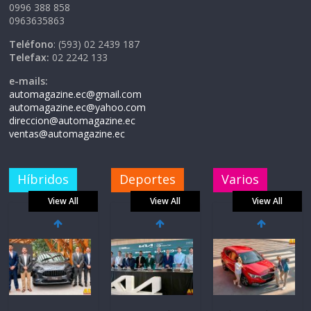
0996 388 858
0963635863
Teléfono
: (593) 02 2439 187
Telefax:
02 2242 133
e-mails:
automagazine.ec@gmail.com
automagazine.ec@yahoo.com
direccion@automagazine.ec
ventas@automagazine.ec
Híbridos
Deportes
Varios
View All
View All
View All