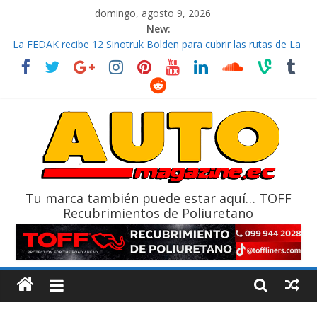
domingo, agosto 9, 2026
New:
La FEDAK recibe 12 Sinotruk Bolden para cubrir las rutas de La
Vuelta
El costo de tener un vehículo gana protagonismo a la hora de
decidir
Mercado automotor ecuatoriano creció un 28% en julio de
2026
¿Qué puede pasar con tu vehículo si permanece varios días sin
usar?
La Vuelta al Ecuador 2026, edición 47ª, recorre 7 provincias en 8
días
Tu marca también puede estar aquí… TOFF
Recubrimientos de Poliuretano