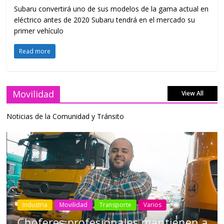
Subaru convertirá uno de sus modelos de la gama actual en
eléctrico antes de 2020 Subaru tendrá en el mercado su
primer vehículo
Read more
Movilidad
View All
Noticias de la Comunidad y Tránsito
Varios
Industria
Movilidad
Transporte
Vari
 mantienen a
Conducir cansado puede s