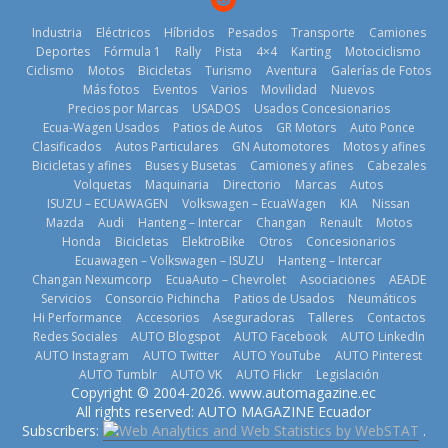
Industria
Eléctricos
Híbridos
Pesados
Transporte
Camiones
Deportes
Fórmula 1
Rally
Pista
4×4
Karting
Motociclismo
Ciclismo
Motos
Bicicletas
Turismo
Aventura
Galerías de Fotos
Más fotos
Eventos
Varios
Movilidad
Nuevos
Kia reúne a
Precios por Marcas
USADOS
Usados Concesionarios
jugadores de
La FEDAK
Ecua-Wagen Usados
Patios de Autos
GR Motors
Auto Ponce
BMW, Toyota,
fútbol de todo
recibe 12
Clasificados
Autos Particulares
GN Automotores
Motos y afines
Bosch y
el mundo en
Sinotruk
Bicicletas y afines
Buses y Busetas
Camiones y afines
Cabezales
Repsol
‘Kia OMBC
Bolden para
Volquetas
Maquinaria
Directorio
Marcas
Autos
prueban flota
Cup’
cubrir las rutas
ISUZU – ECUAWAGEN
Volkswagen – EcuaWagen
KIA
Nissan
que usa
de La Vuelta
6 de mayo de
Mazda
Audi
Hanteng – Intercar
Changan
Renault
Motos
gasolina 100%
31 de julio de
Honda
Bicicletas
ElektroBike
Otros
Concesionarios
2026
renovable
Ecuawagen – Volkswagen – ISUZU
Hanteng – Intercar
2026
25 de julio de
Changan Nexumcorp
EcuaAuto – Chevrolet
Asociaciones
AEADE
Servicios
Consorcio Pichincha
Patios de Usados
Neumáticos
2026
Hi Performance
Accesorios
Aseguradoras
Talleres
Contactos
Redes Sociales
AUTO Blogspot
AUTO Facebook
AUTO LinkedIn
AUTO Instagram
AUTO Twitter
AUTO YouTube
AUTO Pinterest
AUTO Tumblr
AUTO VK
AUTO Flickr
Legislación
La Vuelta al
Copyright © 2004-2026. www.automagazine.ec
Ecuador 2026,
El costo de
All rights reserved: AUTO MAGAZINE Ecuador
edición 47ª,
tener un
Subscribers:
.
Nuevo SUV
recorre 7
vehículo gana