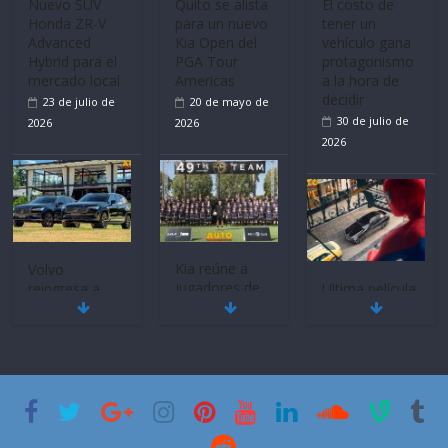
Volvo
La FEDAK
Ultima película
reingresa a
recibe 12
‘Spider‑Man:
Ecuador de la
Sinotruk
Brand New
mano de
Bolden para
Day’ pone en
Inchcape y
cubrir las rutas
escena a
lanza dos
de La Vuelta
BMW
PHEV
31 de julio de
29 de julio de
18 de julio de
2026
2026
2026
Quito se alista
¿Qué puede
Mercado
para un nuevo
pasar con tu
automotor
Kia Open del
vehículo si
ecuatoriano
PGA Tour
permanece
creció un 28%
Americas
varios días sin
en julio de
usar?
20 de mayo de
2026
3 de agosto de
2026
4 de agosto de
2026
2026