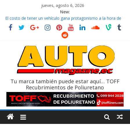
jueves, agosto 6, 2026
New:
El costo de tener un vehículo gana protagonismo a la hora de
decidir
Ultima película ‘Spider‑Man: Brand New Day’ pone en escena a
BMW
¿Qué puede pasar con tu vehículo si permanece varios días sin
usar?
La Vuelta al Ecuador 2026, edición 47ª, recorre 7 provincias en 8
días
La FEDAK recibe 12 Sinotruk Bolden para cubrir las rutas de La
Vuelta
Tu marca también puede estar aquí… TOFF
Recubrimientos de Poliuretano