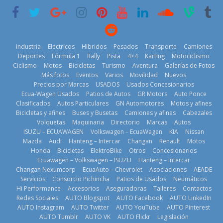
renovable
3 de agosto de
2026
25 de julio de
2026
2026
Industria
Eléctricos
Híbridos
Pesados
Transporte
Camiones
Deportes
Fórmula 1
Rally
Pista
4×4
Karting
Motociclismo
Ciclismo
Motos
Bicicletas
Turismo
Aventura
Galerías de Fotos
Más fotos
Eventos
Varios
Movilidad
Nuevos
Kia reúne a
Precios por Marcas
USADOS
Usados Concesionarios
jugadores de
La FEDAK
Ecua-Wagen Usados
Patios de Autos
GR Motors
Auto Ponce
Nuevo SUV
fútbol de todo
recibe 12
Clasificados
Autos Particulares
GN Automotores
Motos y afines
Honda ZR-V
el mundo en
Sinotruk
Bicicletas y afines
Buses y Busetas
Camiones y afines
Cabezales
Advanced
‘Kia OMBC
Bolden para
Volquetas
Maquinaria
Directorio
Marcas
Autos
Hybrid para el
Cup’
cubrir las rutas
ISUZU – ECUAWAGEN
Volkswagen – EcuaWagen
KIA
Nissan
mercado local
de La Vuelta
6 de mayo de
Mazda
Audi
Hanteng – Intercar
Changan
Renault
Motos
23 de julio de
31 de julio de
Honda
Bicicletas
ElektroBike
Otros
Concesionarios
2026
Ecuawagen – Volkswagen – ISUZU
Hanteng – Intercar
2026
2026
Changan Nexumcorp
EcuaAuto – Chevrolet
Asociaciones
AEADE
Servicios
Consorcio Pichincha
Patios de Usados
Neumáticos
Hi Performance
Accesorios
Aseguradoras
Talleres
Contactos
Redes Sociales
AUTO Blogspot
AUTO Facebook
AUTO LinkedIn
AUTO Instagram
AUTO Twitter
AUTO YouTube
AUTO Pinterest
AUTO Tumblr
AUTO VK
AUTO Flickr
Legislación