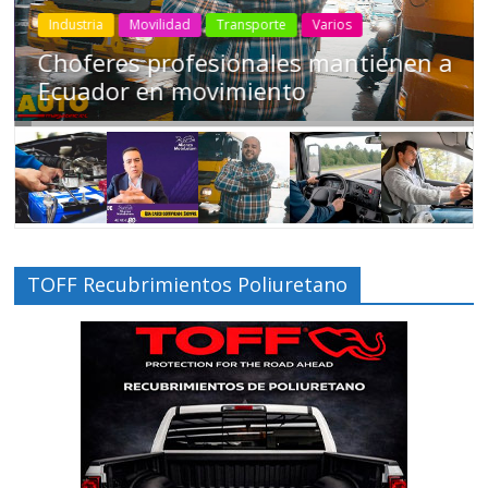
Industria
Movilidad
Transporte
Varios
Choferes profesionales mantienen a
Ecuador en movimiento
TOFF Recubrimientos Poliuretano