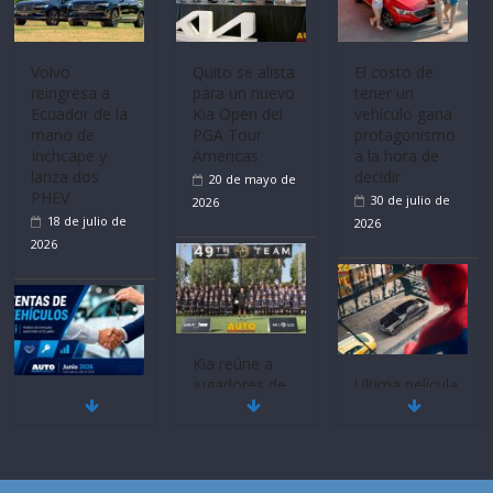
Mercado
La FEDAK
Ultima película
automotor
recibe 12
‘Spider‑Man:
nacional cierra
Sinotruk
Brand New
su mejor 1er
Bolden para
Day’ pone en
semestre en la
cubrir las rutas
escena a
historia
de La Vuelta
BMW
11 de julio de
31 de julio de
29 de julio de
2026
2026
2026
BMW, Toyota,
Quito se alista
¿Qué puede
Bosch y
para un nuevo
pasar con tu
Repsol
Kia Open del
vehículo si
prueban flota
PGA Tour
permanece
que usa
Americas
varios días sin
gasolina 100%
usar?
20 de mayo de