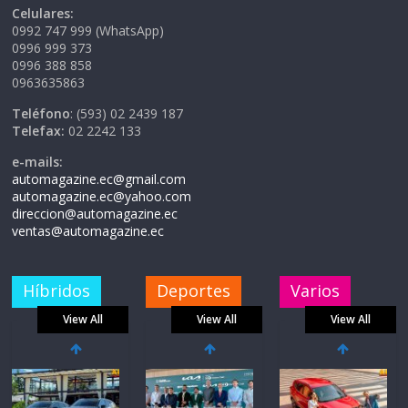
Celulares:
0992 747 999 (WhatsApp)
0996 999 373
0996 388 858
0963635863
Teléfono
: (593) 02 2439 187
Telefax:
02 2242 133
e-mails:
automagazine.ec@gmail.com
automagazine.ec@yahoo.com
direccion@automagazine.ec
ventas@automagazine.ec
Híbridos
Deportes
Varios
View All
View All
View All