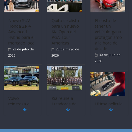
Nuevo SUV
Quito se alista
El costo de
Honda ZR-V
para un nuevo
tener un
Advanced
Kia Open del
vehículo gana
Hybrid para el
PGA Tour
protagonismo
mercado local
Americas
a la hora de
decidir
23 de julio de
20 de mayo de
30 de julio de
2026
2026
2026
Volvo
Kia reúne a
reingresa a
jugadores de
Ultima película
Ecuador de la
fútbol de todo
‘Spider‑Man:
mano de
el mundo en
Brand New
Inchcape y
‘Kia OMBC
Day’ pone en
lanza dos
Cup’
escena a
PHEV
BMW