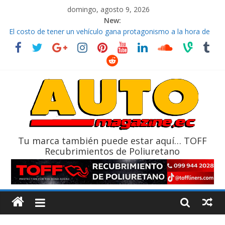
domingo, agosto 9, 2026
New:
La FEDAK recibe 12 Sinotruk Bolden para cubrir las rutas de La
Vuelta
El costo de tener un vehículo gana protagonismo a la hora de
decidir
Mercado automotor ecuatoriano creció un 28% en julio de
2026
¿Qué puede pasar con tu vehículo si permanece varios días sin
usar?
La Vuelta al Ecuador 2026, edición 47ª, recorre 7 provincias en 8
días
Tu marca también puede estar aquí… TOFF
Recubrimientos de Poliuretano