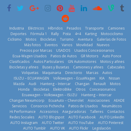
6 de mayo de
18 de julio de
29 de julio de
2026
2026
2026
Industria
Eléctricos
Híbridos
Pesados
Transporte
Camiones
Deportes
Fórmula 1
Rally
Pista
4×4
Karting
Motociclismo
Ciclismo
Motos
Bicicletas
Turismo
Aventura
Galerías de Fotos
Más fotos
Eventos
Varios
Movilidad
Nuevos
La Vuelta al
Precios por Marcas
USADOS
Usados Concesionarios
Mercado
Ecuador 2026,
¿Qué puede
Ecua-Wagen Usados
Patios de Autos
GR Motors
Auto Ponce
automotor
edición 47ª,
pasar con tu
Clasificados
Autos Particulares
GN Automotores
Motos y afines
ecuatoriano
recorre 7
vehículo si
Bicicletas y afines
Buses y Busetas
Camiones y afines
Cabezales
creció un 28%
provincias en 8
permanece
Volquetas
Maquinaria
Directorio
Marcas
Autos
en julio de
días
varios días sin
ISUZU – ECUAWAGEN
Volkswagen – EcuaWagen
KIA
Nissan
2026
usar?
1 de agosto de
Mazda
Audi
Hanteng – Intercar
Changan
Renault
Motos
4 de agosto de
3 de agosto de
Honda
Bicicletas
ElektroBike
Otros
Concesionarios
2026
Ecuawagen – Volkswagen – ISUZU
Hanteng – Intercar
2026
2026
Changan Nexumcorp
EcuaAuto – Chevrolet
Asociaciones
AEADE
Servicios
Consorcio Pichincha
Patios de Usados
Neumáticos
Hi Performance
Accesorios
Aseguradoras
Talleres
Contactos
Redes Sociales
AUTO Blogspot
AUTO Facebook
AUTO LinkedIn
AUTO Instagram
AUTO Twitter
AUTO YouTube
AUTO Pinterest
AUTO Tumblr
AUTO VK
AUTO Flickr
Legislación