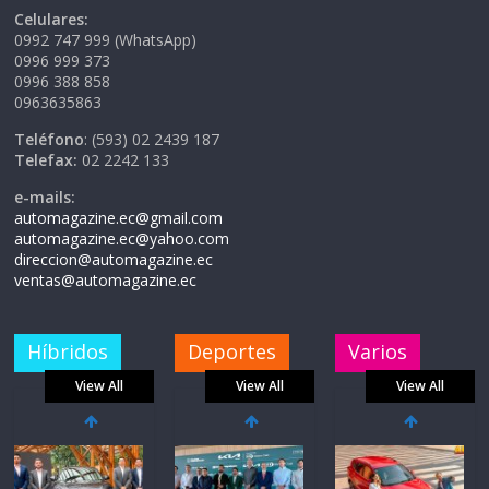
Celulares:
0992 747 999 (WhatsApp)
0996 999 373
0996 388 858
0963635863
Teléfono
: (593) 02 2439 187
Telefax:
02 2242 133
e-mails:
automagazine.ec@gmail.com
automagazine.ec@yahoo.com
direccion@automagazine.ec
ventas@automagazine.ec
Híbridos
Deportes
Varios
View All
View All
View All