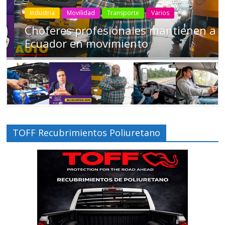
Industria
Movilidad
Transporte
Varios
Choferes profesionales mantienen a
Ecuador en movimiento
TOFF Recubrimientos Poliuretano