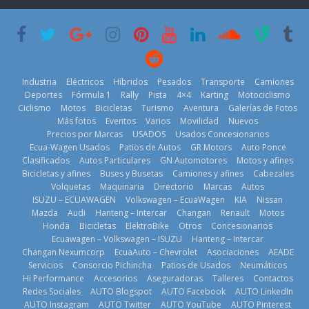
su mejor 1er
escena a
semestre en la
BMW
historia
29 de julio de
11 de julio de
2026
2026
Kia reúne a
jugadores de
Industria
Eléctricos
Híbridos
Pesados
Transporte
Camiones
fútbol de todo
Deportes
Fórmula 1
Rally
Pista
4×4
Karting
Motociclismo
el mundo en
Ciclismo
Motos
Bicicletas
Turismo
Aventura
Galerías de Fotos
‘Kia OMBC
Más fotos
Eventos
Varios
Movilidad
Nuevos
Cup’
Precios por Marcas
USADOS
Usados Concesionarios
6 de mayo de
¿Qué puede
Ecua-Wagen Usados
Patios de Autos
GR Motors
Auto Ponce
BMW, Toyota,
pasar con tu
2026
Clasificados
Autos Particulares
GN Automotores
Motos y afines
Bosch y
vehículo si
Bicicletas y afines
Buses y Busetas
Camiones y afines
Cabezales
Repsol
permanece
Volquetas
Maquinaria
Directorio
Marcas
Autos
prueban flota
varios días sin
ISUZU – ECUAWAGEN
Volkswagen – EcuaWagen
KIA
Nissan
que usa
usar?
Mazda
Audi
Hanteng – Intercar
Changan
Renault
Motos
gasolina 100%
3 de agosto de
Honda
Bicicletas
ElektroBike
Otros
Concesionarios
renovable
Ecuawagen – Volkswagen – ISUZU
Hanteng – Intercar
2026
25 de julio de
Changan Nexumcorp
EcuaAuto – Chevrolet
Asociaciones
AEADE
La Vuelta al
Servicios
Consorcio Pichincha
Patios de Usados
Neumáticos
2026
Ecuador 2026,
Hi Performance
Accesorios
Aseguradoras
Talleres
Contactos
edición 47ª,
Redes Sociales
AUTO Blogspot
AUTO Facebook
AUTO LinkedIn
recorre 7
AUTO Instagram
AUTO Twitter
AUTO YouTube
AUTO Pinterest