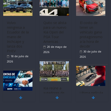
recibe 12
Sinotruk
Bolden para
cubrir las rutas
de La Vuelta
Volvo
El costo de
31 de julio de
reingresa a
tener un
Ecuador de la
vehículo gana
2026
mano de
protagonismo
Inchcape y
a la hora de
lanza dos
decidir
PHEV
30 de julio de
18 de julio de
2026
2026
Quito se alista
para un nuevo
Kia Open del
PGA Tour
Americas
20 de mayo de
Ultima película
Mercado
‘Spider‑Man:
2026
automotor
Brand New
nacional cierra
Day’ pone en