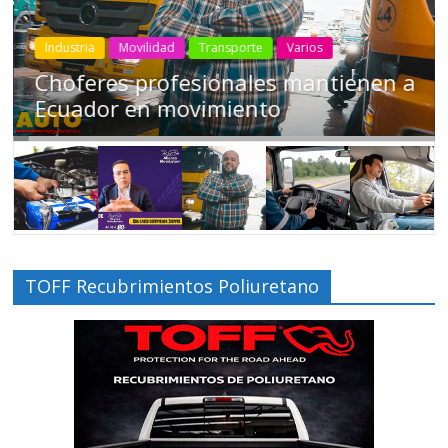
Industria
Movilidad
Transporte
Varios
Choferes profesionales mantienen a
Ecuador en movimiento
TOFF Recubrimientos Poliuretano