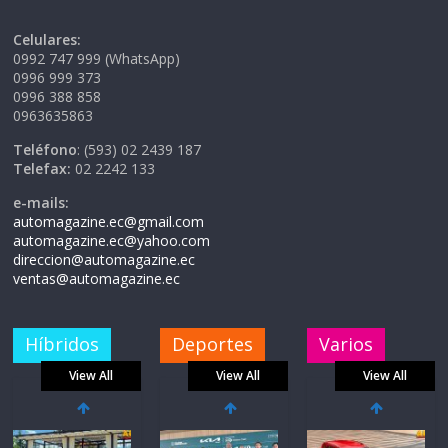
Celulares:
0992 747 999 (WhatsApp)
0996 999 373
0996 388 858
0963635863
Teléfono
: (593) 02 2439 187
Telefax:
02 2242 133
e-mails:
automagazine.ec@gmail.com
automagazine.ec@yahoo.com
direccion@automagazine.ec
ventas@automagazine.ec
Híbridos
Deportes
Varios
View All
View All
View All
La FEDAK