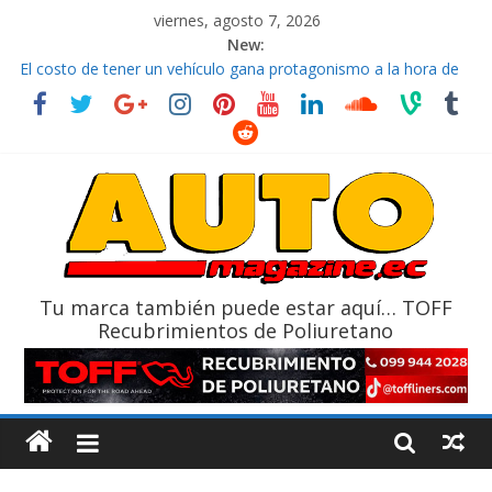
viernes, agosto 7, 2026
New:
El costo de tener un vehículo gana protagonismo a la hora de
decidir
Ultima película ‘Spider‑Man: Brand New Day’ pone en escena a
BMW
¿Qué puede pasar con tu vehículo si permanece varios días sin
usar?
La Vuelta al Ecuador 2026, edición 47ª, recorre 7 provincias en 8
días
La FEDAK recibe 12 Sinotruk Bolden para cubrir las rutas de La
Vuelta
Tu marca también puede estar aquí… TOFF
Recubrimientos de Poliuretano