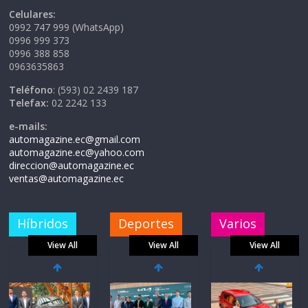
Celulares:
0992 747 999 (WhatsApp)
0996 999 373
0996 388 858
0963635863
Teléfono
: (593) 02 2439 187
Telefax:
02 2242 133
e-mails:
automagazine.ec@gmail.com
automagazine.ec@yahoo.com
direccion@automagazine.ec
ventas@automagazine.ec
Híbridos
Deportes
Varios
View All
View All
View All