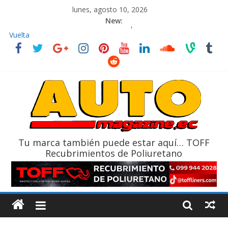
lunes, agosto 10, 2026
New:
La FEDAK recibe 12 Sinotruk Bolden para cubrir las rutas de La
Vuelta
El costo de tener un vehículo gana protagonismo a la hora de
decidir
Mercado automotor ecuatoriano creció un 28% en julio de
2026
¿Qué puede pasar con tu vehículo si permanece varios días sin
usar?
La Vuelta al Ecuador 2026, edición 47ª, recorre 7 provincias en 8
días
Tu marca también puede estar aquí… TOFF
Recubrimientos de Poliuretano