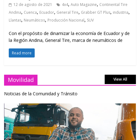
,
,
12 de agosto de 2021
4x4
Auto Magazine
Continental Tire
,
,
,
,
,
,
Andina
Cuenca
Ecuador
General Tire
Grabber GT Plus
industria
,
,
,
Llantas
Neumáticos
Producción Nacional
SUV
Con el propósito de dinamizar la economía de Ecuador y de
la Región Andina, General Tire, marca de neumáticos de
Read more
Movilidad
View All
Noticias de la Comunidad y Tránsito