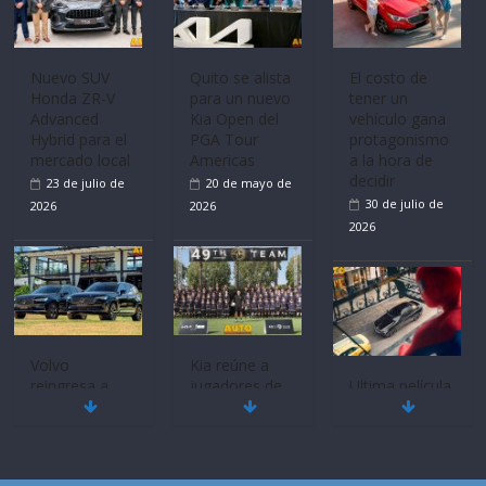
Nuevo SUV
Quito se alista
El costo de
Honda ZR-V
para un nuevo
tener un
Advanced
Kia Open del
vehículo gana
Hybrid para el
PGA Tour
protagonismo
mercado local
Americas
a la hora de
decidir
23 de julio de
20 de mayo de
30 de julio de
2026
2026
2026
Volvo
Kia reúne a
reingresa a
jugadores de
Ultima película
Ecuador de la
fútbol de todo
‘Spider‑Man:
mano de
el mundo en
Brand New
Inchcape y
‘Kia OMBC
Day’ pone en
lanza dos
Cup’
escena a