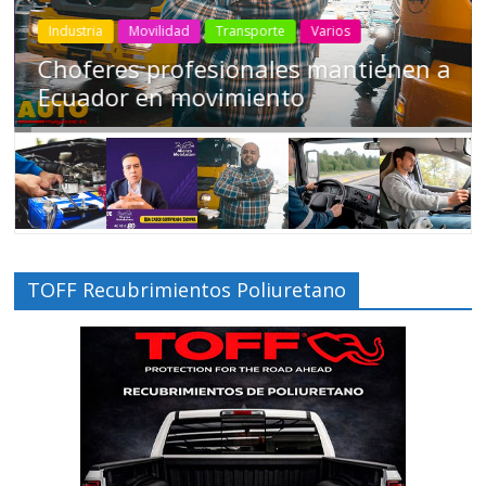
Industria
Movilidad
Transporte
Varios
Choferes profesionales mantienen a
Ecuador en movimiento
TOFF Recubrimientos Poliuretano