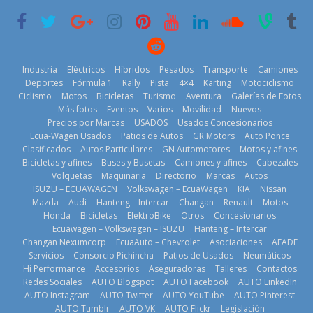
PHEV
BMW
6 de mayo de
18 de julio de
29 de julio de
2026
2026
2026
Industria
Eléctricos
Híbridos
Pesados
Transporte
Camiones
Deportes
Fórmula 1
Rally
Pista
4×4
Karting
Motociclismo
Ciclismo
Motos
Bicicletas
Turismo
Aventura
Galerías de Fotos
Más fotos
Eventos
Varios
Movilidad
Nuevos
La Vuelta al
Precios por Marcas
USADOS
Usados Concesionarios
Mercado
Ecuador 2026,
¿Qué puede
Ecua-Wagen Usados
Patios de Autos
GR Motors
Auto Ponce
automotor
edición 47ª,
pasar con tu
Clasificados
Autos Particulares
GN Automotores
Motos y afines
ecuatoriano
recorre 7
vehículo si
Bicicletas y afines
Buses y Busetas
Camiones y afines
Cabezales
creció un 28%
provincias en 8
permanece
Volquetas
Maquinaria
Directorio
Marcas
Autos
en julio de
días
varios días sin
ISUZU – ECUAWAGEN
Volkswagen – EcuaWagen
KIA
Nissan
2026
usar?
1 de agosto de
Mazda
Audi
Hanteng – Intercar
Changan
Renault
Motos
4 de agosto de
3 de agosto de
Honda
Bicicletas
ElektroBike
Otros
Concesionarios
2026
Ecuawagen – Volkswagen – ISUZU
Hanteng – Intercar
2026
2026
Changan Nexumcorp
EcuaAuto – Chevrolet
Asociaciones
AEADE
Servicios
Consorcio Pichincha
Patios de Usados
Neumáticos
Hi Performance
Accesorios
Aseguradoras
Talleres
Contactos
Redes Sociales
AUTO Blogspot
AUTO Facebook
AUTO LinkedIn
AUTO Instagram
AUTO Twitter
AUTO YouTube
AUTO Pinterest
AUTO Tumblr
AUTO VK
AUTO Flickr
Legislación