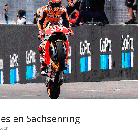
 pasar con tu
Campaña busca cambiar
 permanece
destino de los motociclis
 sin usar?
en la región
es en Sachsenring
toGP