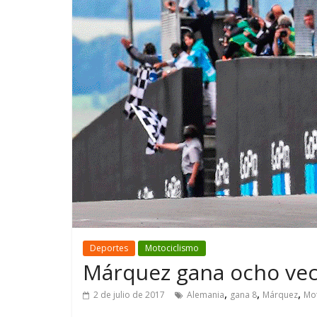
GM reafirma su
¿Qué puede
compromiso con movilidad
vehículo si
más segura y conectada
varios días
Deportes
Motociclismo
Márquez gana ocho vec
,
,
,
2 de julio de 2017
Alemania
gana 8
Márquez
Mo