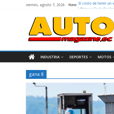
viernes, agosto 7, 2026
New:
El costo de tener un 
Ultima película ‘Spi
¿Qué puede pasar con 
La Vuelta al Ecuador 2
La FEDAK recibe 12 Si
INDUSTRIA
DEPORTES
MOTOS
gana 8
Industria
Movilidad
Varios
Movilidad
Turi