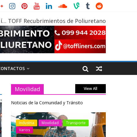
í… TOFF Recubrimientos de Poliuretano
CONTACTOS
Movilidad
View All
Noticias de la Comunidad y Tránsito
otos
Industria
Movilidad
Transporte
Industria
Varios
Varios