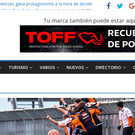
vehículo gana protagonismo a la hora de decidir
der‑Man: Brand New Day’ pone en escena a BMW
tu vehículo si permanece varios días sin usar?
Tu marca también puede estar aqu
026, edición 47ª, recorre 7 provincias en 8 días
notruk Bolden para cubrir las rutas de La Vuelta
TURISMO
VARIOS
NUEVOS
DIRECTORIO
AEADE
Industria
Motociclismo
M
smo
Varios
Movilidad