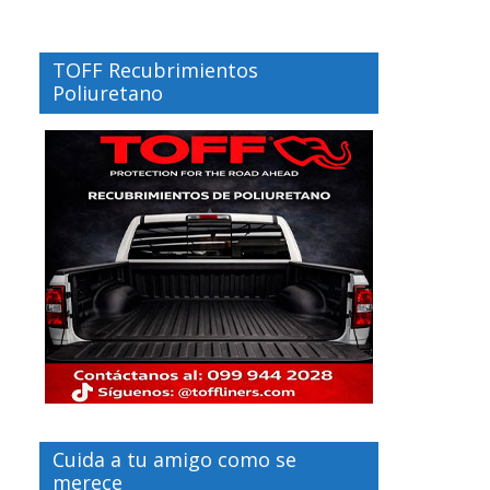
TOFF Recubrimientos
Poliuretano
Cuida a tu amigo como se
merece