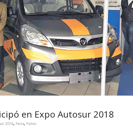
 pasar con tu
Campaña busca cambiar
 permanece
destino de los motociclis
 sin usar?
en la región
icipó en Expo Autosur 2018
,
,
ur 2018
Feria
Foton