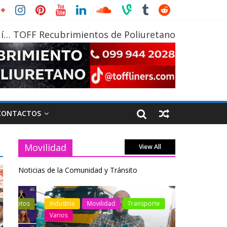
í… TOFF Recubrimientos de Poliuretano
CONTACTOS
Movilidad
View All
Noticias de la Comunidad y Tránsito
otos
Industria
Movilidad
Transporte
Industria
Varios
Varios