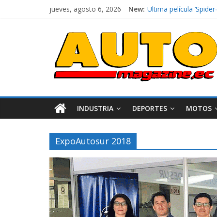
El costo de tener un 
jueves, agosto 6, 2026
New:
Ultima película ‘Spi
¿Qué puede pasar con 
La Vuelta al Ecuador 2
La FEDAK recibe 12 Sin
INDUSTRIA
DEPORTES
MOTOS
ExpoAutosur 2018
Industria
Movilidad
Varios
Movilidad
Turi