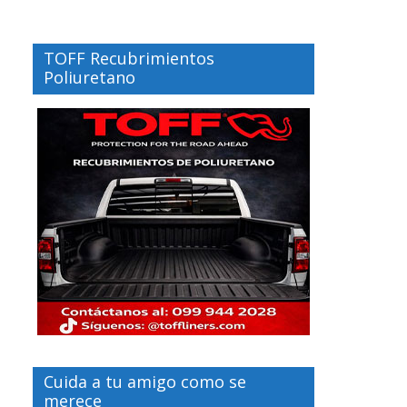
TOFF Recubrimientos
Poliuretano
Cuida a tu amigo como se
merece