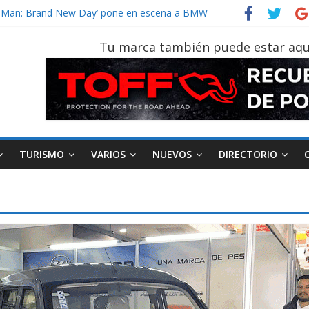
vehículo gana protagonismo a la hora de decidir
der‑Man: Brand New Day’ pone en escena a BMW
tu vehículo si permanece varios días sin usar?
Tu marca también puede estar aqu
026, edición 47ª, recorre 7 provincias en 8 días
otruk Bolden para cubrir las rutas de La Vuelta
TURISMO
VARIOS
NUEVOS
DIRECTORIO
AEADE
Industria
Motociclismo
M
smo
Varios
Movilidad