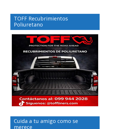
TOFF Recubrimientos
Poliuretano
Cuida a tu amigo como se
merece