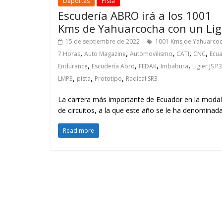
Deportes
Pista
Escudería ABRO irá a los 1001
Kms de Yahuarcocha con un Lig
15 de septiembre de 2022
1001 Kms de Yahuarco
,
,
,
,
,
7 Horas
Auto Magazine
Automovilismo
CATI
CNC
Ecu
,
,
,
,
Endurance
Escudería Abro
FEDAK
Imbabura
Ligier JS P3
,
,
,
LMP3
pista
Prototipo
Radical SR3
La carrera más importante de Ecuador en la modal
de circuitos, a la que este año se le ha denominad
Read more