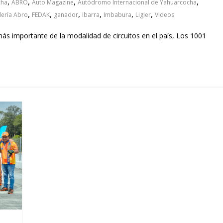
,
,
,
,
cha
ABRO
Auto Magazine
Autódromo Internacional de Yahuarcocha
,
,
,
,
,
,
dería Abro
FEDAK
ganador
Ibarra
Imbabura
Ligier
Videos
ás importante de la modalidad de circuitos en el país, Los 1001