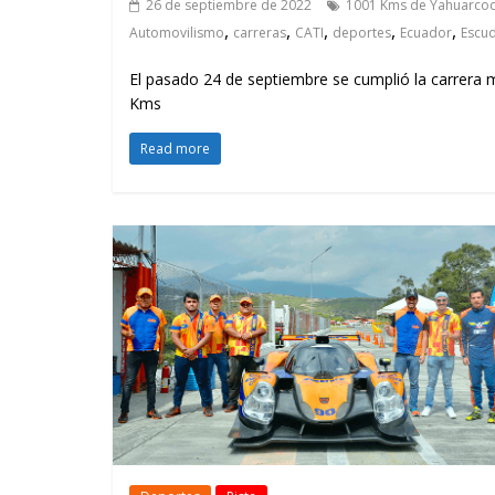
26 de septiembre de 2022
1001 Kms de Yahuarco
,
,
,
,
,
Automovilismo
carreras
CATI
deportes
Ecuador
Escu
El pasado 24 de septiembre se cumplió la carrera m
Kms
Read more