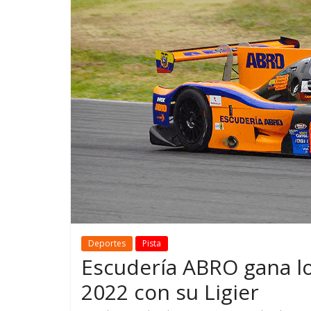
GM reafirma su
¿Qué puede
compromiso con movilidad
vehículo si
más segura y conectada
varios días
Deportes
Pista
Escudería ABRO gana l
2022 con su Ligier