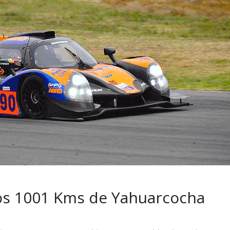
 pasar con tu
Campaña busca cambiar
 permanece
destino de los motociclis
 sin usar?
en la región
os 1001 Kms de Yahuarcocha