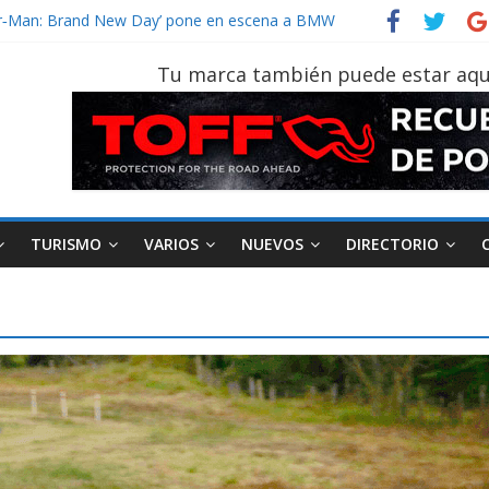
ider‑Man: Brand New Day’ pone en escena a BMW
 tu vehículo si permanece varios días sin usar?
2026, edición 47ª, recorre 7 provincias en 8 días
Tu marca también puede estar aqu
notruk Bolden para cubrir las rutas de La Vuelta
vehículo gana protagonismo a la hora de decidir
TURISMO
VARIOS
NUEVOS
DIRECTORIO
AEADE
Industria
Motociclismo
M
smo
Varios
Movilidad