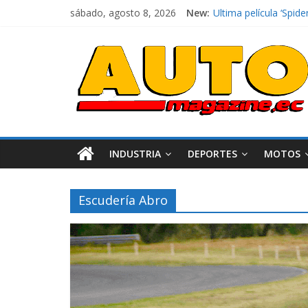
sábado, agosto 8, 2026
New:
Ultima película ‘Sp
¿Qué puede pasar con
La Vuelta al Ecuador 
La FEDAK recibe 12 Si
El costo de tener un 
INDUSTRIA
DEPORTES
MOTOS
Escudería Abro
Industria
Movilidad
Varios
Movilidad
Turi