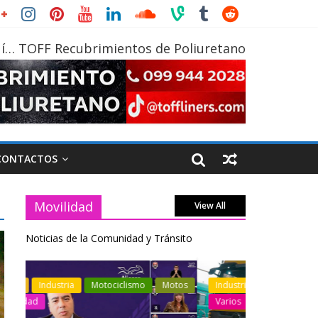
í… TOFF Recubrimientos de Poliuretano
CONTACTOS
Movilidad
View All
Noticias de la Comunidad y Tránsito
otos
Industria
Movilidad
Transporte
Industria
Varios
Varios