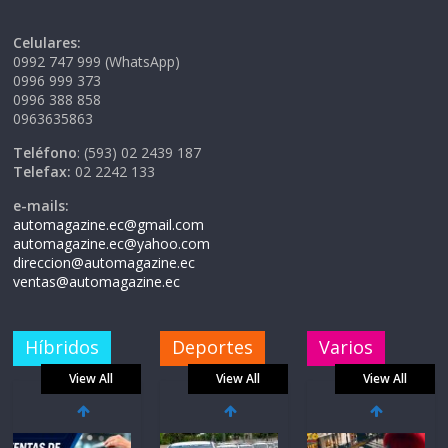
Celulares:
0992 747 999 (WhatsApp)
0996 999 373
0996 388 858
0963635863
Teléfono
: (593) 02 2439 187
Telefax:
02 2242 133
e-mails:
automagazine.ec@gmail.com
automagazine.ec@yahoo.com
direccion@automagazine.ec
ventas@automagazine.ec
Híbridos
Deportes
Varios
View All
View All
View All