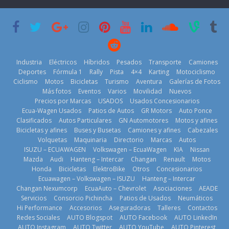
que usa
Americas
varios días sin
gasolina 100%
usar?
20 de mayo de
renovable
3 de agosto de
2026
25 de julio de
2026
2026
Industria
Eléctricos
Híbridos
Pesados
Transporte
Camiones
Deportes
Fórmula 1
Rally
Pista
4×4
Karting
Motociclismo
Ciclismo
Motos
Bicicletas
Turismo
Aventura
Galerías de Fotos
Más fotos
Eventos
Varios
Movilidad
Nuevos
Kia reúne a
Precios por Marcas
USADOS
Usados Concesionarios
jugadores de
La FEDAK
Ecua-Wagen Usados
Patios de Autos
GR Motors
Auto Ponce
Nuevo SUV
fútbol de todo
recibe 12
Clasificados
Autos Particulares
GN Automotores
Motos y afines
Honda ZR-V
el mundo en
Sinotruk
Bicicletas y afines
Buses y Busetas
Camiones y afines
Cabezales
Advanced
‘Kia OMBC
Bolden para
Volquetas
Maquinaria
Directorio
Marcas
Autos
Hybrid para el
Cup’
cubrir las rutas
ISUZU – ECUAWAGEN
Volkswagen – EcuaWagen
KIA
Nissan
mercado local
de La Vuelta
6 de mayo de
Mazda
Audi
Hanteng – Intercar
Changan
Renault
Motos
23 de julio de
31 de julio de
Honda
Bicicletas
ElektroBike
Otros
Concesionarios
2026
Ecuawagen – Volkswagen – ISUZU
Hanteng – Intercar
2026
2026
Changan Nexumcorp
EcuaAuto – Chevrolet
Asociaciones
AEADE
Servicios
Consorcio Pichincha
Patios de Usados
Neumáticos
Hi Performance
Accesorios
Aseguradoras
Talleres
Contactos
Redes Sociales
AUTO Blogspot
AUTO Facebook
AUTO LinkedIn
AUTO Instagram
AUTO Twitter
AUTO YouTube
AUTO Pinterest