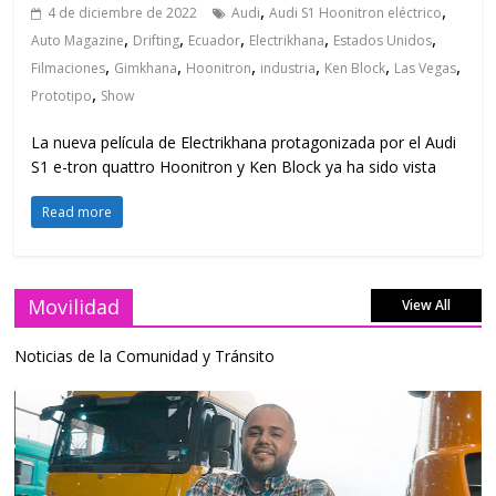
,
,
4 de diciembre de 2022
Audi
Audi S1 Hoonitron eléctrico
,
,
,
,
,
Auto Magazine
Drifting
Ecuador
Electrikhana
Estados Unidos
,
,
,
,
,
,
Filmaciones
Gimkhana
Hoonitron
industria
Ken Block
Las Vegas
,
Prototipo
Show
La nueva película de Electrikhana protagonizada por el Audi
S1 e-tron quattro Hoonitron y Ken Block ya ha sido vista
Read more
Movilidad
View All
Noticias de la Comunidad y Tránsito