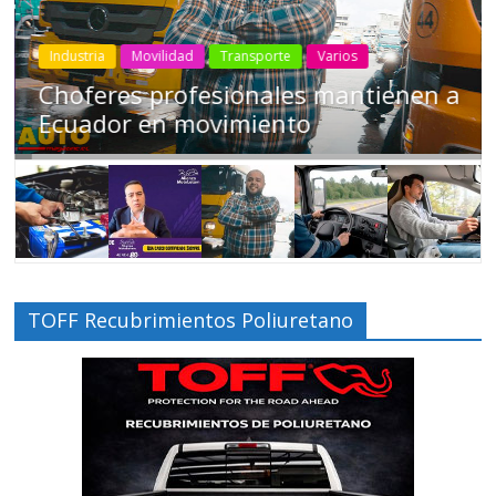
Industria
Movilidad
Transporte
Varios
Conducir cansado puede ser tan
peligroso como manejar ‘tomado’
TOFF Recubrimientos Poliuretano