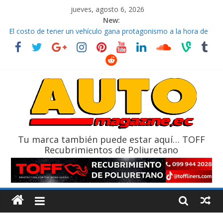
jueves, agosto 6, 2026
New:
El costo de tener un vehículo gana protagonismo a la hora de
decidir
Ultima película ‘Spider‑Man: Brand New Day’ pone en escena a
BMW
¿Qué puede pasar con tu vehículo si permanece varios días sin
usar?
La Vuelta al Ecuador 2026, edición 47ª, recorre 7 provincias en 8
días
La FEDAK recibe 12 Sinotruk Bolden para cubrir las rutas de La
Vuelta
Tu marca también puede estar aquí… TOFF
Recubrimientos de Poliuretano