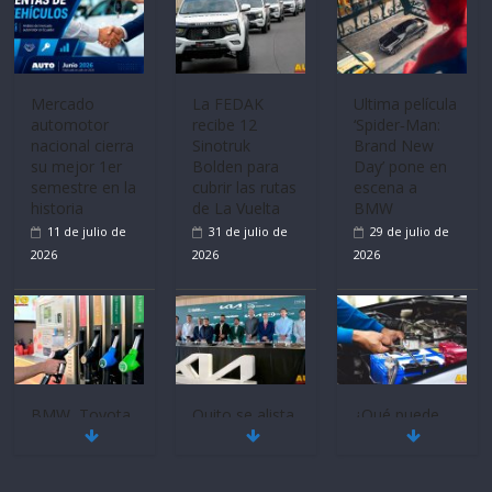
Mercado
La FEDAK
Ultima película
automotor
recibe 12
‘Spider‑Man:
nacional cierra
Sinotruk
Brand New
su mejor 1er
Bolden para
Day’ pone en
semestre en la
cubrir las rutas
escena a
historia
de La Vuelta
BMW
11 de julio de
31 de julio de
29 de julio de
2026
2026
2026
BMW, Toyota,
Quito se alista
¿Qué puede
Bosch y
para un nuevo
pasar con tu
Repsol
Kia Open del
vehículo si
prueban flota
PGA Tour
permanece