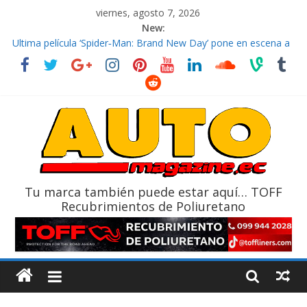
viernes, agosto 7, 2026
New:
El costo de tener un vehículo gana protagonismo a la hora de
decidir
Ultima película ‘Spider‑Man: Brand New Day’ pone en escena a
BMW
¿Qué puede pasar con tu vehículo si permanece varios días sin
usar?
La Vuelta al Ecuador 2026, edición 47ª, recorre 7 provincias en 8
días
La FEDAK recibe 12 Sinotruk Bolden para cubrir las rutas de La
Vuelta
Tu marca también puede estar aquí… TOFF
Recubrimientos de Poliuretano