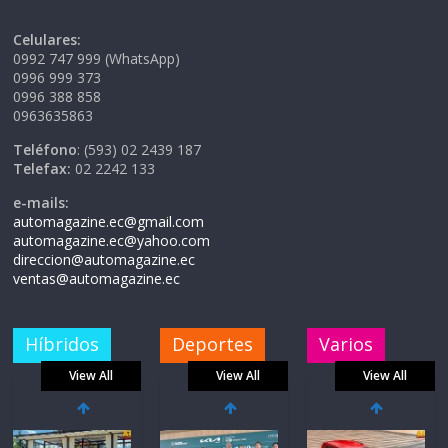
Celulares:
0992 747 999 (WhatsApp)
0996 999 373
0996 388 858
0963635863
Teléfono
: (593) 02 2439 187
Telefax:
02 2242 133
e-mails:
automagazine.ec@gmail.com
automagazine.ec@yahoo.com
direccion@automagazine.ec
ventas@automagazine.ec
Híbridos
Deportes
Varios
View All
View All
View All