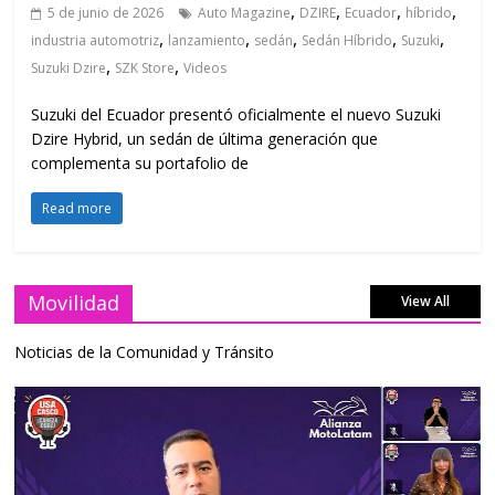
,
,
,
,
5 de junio de 2026
Auto Magazine
DZIRE
Ecuador
híbrido
,
,
,
,
,
industria automotriz
lanzamiento
sedán
Sedán Híbrido
Suzuki
,
,
Suzuki Dzire
SZK Store
Videos
Suzuki del Ecuador presentó oficialmente el nuevo Suzuki
Dzire Hybrid, un sedán de última generación que
complementa su portafolio de
Read more
Movilidad
View All
Noticias de la Comunidad y Tránsito