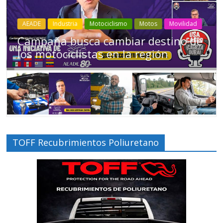
Industria
Movilidad
Transporte
Varios
Choferes profesionales mantienen a
Ecuador en movimiento
TOFF Recubrimientos Poliuretano