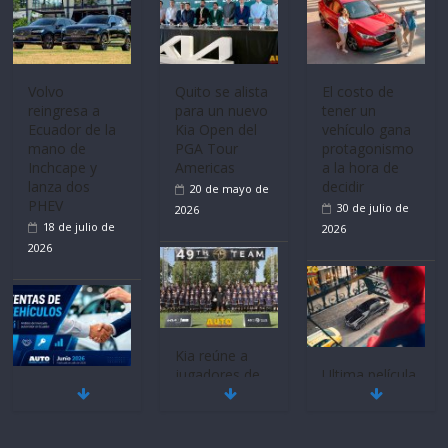
Volvo
Quito se alista
El costo de
reingresa a
para un nuevo
tener un
Ecuador de la
Kia Open del
vehículo gana
mano de
PGA Tour
protagonismo
Inchcape y
Americas
a la hora de
lanza dos
decidir
20 de mayo de
PHEV
30 de julio de
2026
18 de julio de
2026
2026
Kia reúne a
jugadores de
Ultima película
Mercado
fútbol de todo
‘Spider‑Man:
automotor
el mundo en
Brand New
nacional cierra
‘Kia OMBC
Day’ pone en