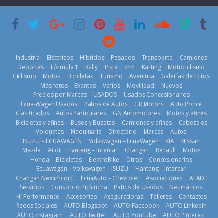
su mejor 1er
Cup’
escena a
semestre en la
BMW
6 de mayo de
historia
29 de julio de
2026
11 de julio de
2026
2026
Industria
Eléctricos
Híbridos
Pesados
Transporte
Camiones
Deportes
Fórmula 1
Rally
Pista
4×4
Karting
Motociclismo
Ciclismo
Motos
Bicicletas
Turismo
Aventura
Galerías de Fotos
Más fotos
Eventos
Varios
Movilidad
Nuevos
La Vuelta al
Precios por Marcas
USADOS
Usados Concesionarios
Ecuador 2026,
¿Qué puede
Ecua-Wagen Usados
Patios de Autos
GR Motors
Auto Ponce
BMW, Toyota,
edición 47ª,
pasar con tu
Clasificados
Autos Particulares
GN Automotores
Motos y afines
Bosch y
recorre 7
vehículo si
Bicicletas y afines
Buses y Busetas
Camiones y afines
Cabezales
Repsol
provincias en 8
permanece
Volquetas
Maquinaria
Directorio
Marcas
Autos
prueban flota
días
varios días sin
ISUZU – ECUAWAGEN
Volkswagen – EcuaWagen
KIA
Nissan
que usa
usar?
1 de agosto de
Mazda
Audi
Hanteng – Intercar
Changan
Renault
Motos
gasolina 100%
3 de agosto de
Honda
Bicicletas
ElektroBike
Otros
Concesionarios
2026
renovable
Ecuawagen – Volkswagen – ISUZU
Hanteng – Intercar
2026
25 de julio de
Changan Nexumcorp
EcuaAuto – Chevrolet
Asociaciones
AEADE
Servicios
Consorcio Pichincha
Patios de Usados
Neumáticos
2026
Hi Performance
Accesorios
Aseguradoras
Talleres
Contactos
Redes Sociales
AUTO Blogspot
AUTO Facebook
AUTO LinkedIn
AUTO Instagram
AUTO Twitter
AUTO YouTube
AUTO Pinterest