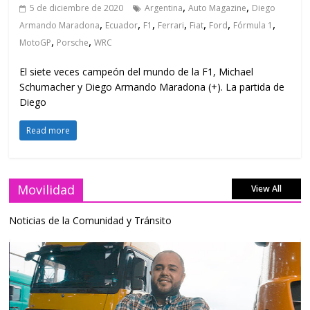
,
,
5 de diciembre de 2020
Argentina
Auto Magazine
Diego
,
,
,
,
,
,
,
Armando Maradona
Ecuador
F1
Ferrari
Fiat
Ford
Fórmula 1
,
,
MotoGP
Porsche
WRC
El siete veces campeón del mundo de la F1, Michael
Schumacher y Diego Armando Maradona (+). La partida de
Diego
Read more
Movilidad
View All
Noticias de la Comunidad y Tránsito