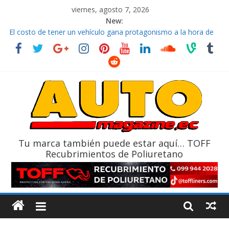
viernes, agosto 7, 2026
New:
El costo de tener un vehículo gana protagonismo a la hora de
decidir
Ultima película ‘Spider‑Man: Brand New Day’ pone en escena a
BMW
¿Qué puede pasar con tu vehículo si permanece varios días sin
usar?
La Vuelta al Ecuador 2026, edición 47ª, recorre 7 provincias en 8
días
La FEDAK recibe 12 Sinotruk Bolden para cubrir las rutas de La
Vuelta
Tu marca también puede estar aquí… TOFF
Recubrimientos de Poliuretano