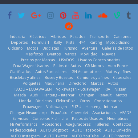
que usa
Americas
varios días sin
gasolina 100%
usar?
20 de mayo de
renovable
3 de agosto de
2026
25 de julio de
2026
2026
Industria
Eléctricos
Híbridos
Pesados
Transporte
Camiones
Deportes
Fórmula 1
Rally
Pista
4×4
Karting
Motociclismo
Ciclismo
Motos
Bicicletas
Turismo
Aventura
Galerías de Fotos
Más fotos
Eventos
Varios
Movilidad
Nuevos
Kia reúne a
Precios por Marcas
USADOS
Usados Concesionarios
jugadores de
La FEDAK
Ecua-Wagen Usados
Patios de Autos
GR Motors
Auto Ponce
Nuevo SUV
fútbol de todo
recibe 12
Clasificados
Autos Particulares
GN Automotores
Motos y afines
Honda ZR-V
el mundo en
Sinotruk
Bicicletas y afines
Buses y Busetas
Camiones y afines
Cabezales
Advanced
‘Kia OMBC
Bolden para
Volquetas
Maquinaria
Directorio
Marcas
Autos
Hybrid para el
Cup’
cubrir las rutas
ISUZU – ECUAWAGEN
Volkswagen – EcuaWagen
KIA
Nissan
mercado local
de La Vuelta
6 de mayo de
Mazda
Audi
Hanteng – Intercar
Changan
Renault
Motos
23 de julio de
31 de julio de
Honda
Bicicletas
ElektroBike
Otros
Concesionarios
2026
Ecuawagen – Volkswagen – ISUZU
Hanteng – Intercar
2026
2026
Changan Nexumcorp
EcuaAuto – Chevrolet
Asociaciones
AEADE
Servicios
Consorcio Pichincha
Patios de Usados
Neumáticos
Hi Performance
Accesorios
Aseguradoras
Talleres
Contactos
Redes Sociales
AUTO Blogspot
AUTO Facebook
AUTO LinkedIn
AUTO Instagram
AUTO Twitter
AUTO YouTube
AUTO Pinterest