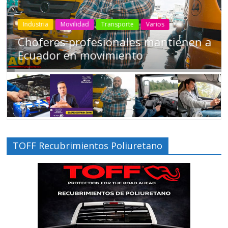
Industria
Movilidad
Transporte
Varios
Choferes profesionales mantienen a
Ecuador en movimiento
TOFF Recubrimientos Poliuretano