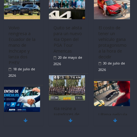
Mercado
La FEDAK
Ultima película
automotor
recibe 12
‘Spider‑Man:
nacional cierra
Sinotruk
Brand New
su mejor 1er
Bolden para
Day’ pone en
semestre en la
cubrir las rutas
escena a
historia
de La Vuelta
BMW
11 de julio de
31 de julio de
29 de julio de
2026
2026
2026
BMW, Toyota,
Quito se alista
¿Qué puede
Bosch y
para un nuevo
pasar con tu
Repsol
Kia Open del
vehículo si
prueban flota
PGA Tour
permanece