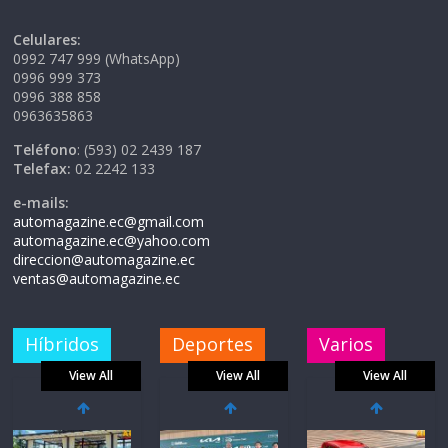
Celulares:
0992 747 999 (WhatsApp)
0996 999 373
0996 388 858
0963635863
Teléfono
: (593) 02 2439 187
Telefax:
02 2242 133
e-mails:
automagazine.ec@gmail.com
automagazine.ec@yahoo.com
direccion@automagazine.ec
ventas@automagazine.ec
Híbridos
Deportes
Varios
View All
View All
View All