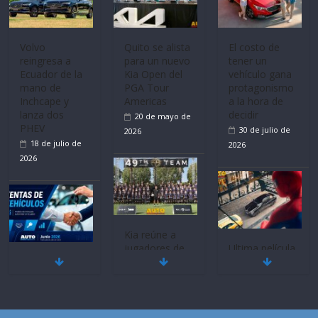
Volvo
Quito se alista
El costo de
reingresa a
para un nuevo
tener un
Ecuador de la
Kia Open del
vehículo gana
mano de
PGA Tour
protagonismo
Inchcape y
Americas
a la hora de
lanza dos
decidir
20 de mayo de
PHEV
30 de julio de
2026
18 de julio de
2026
2026
Kia reúne a
jugadores de
Ultima película
Mercado
fútbol de todo
‘Spider‑Man:
automotor
el mundo en
Brand New
nacional cierra
‘Kia OMBC
Day’ pone en
su mejor 1er
Cup’
escena a
semestre en la
BMW
6 de mayo de