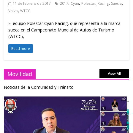
,
,
,
,
,
11 de febrero de 2017
2017
Cyan
Polestar
Racing
Suecia
,
Volvo
WTCC
El equipo Polestar Cyan Racing, que representa a la marca
sueca en el Campeonato Mundial de Autos de Turismo
(WTCC),
Read more
Movilidad
View All
Noticias de la Comunidad y Tránsito