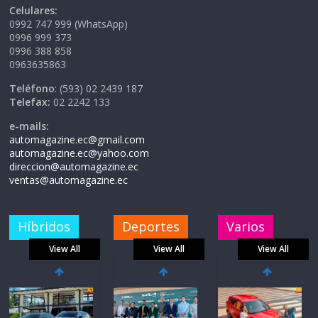
Celulares:
0992 747 999 (WhatsApp)
0996 999 373
0996 388 858
0963635863
Teléfono
: (593) 02 2439 187
Telefax:
02 2242 133
e-mails:
automagazine.ec@gmail.com
automagazine.ec@yahoo.com
direccion@automagazine.ec
ventas@automagazine.ec
Híbridos
Deportes
Varios
View All
View All
View All