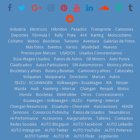
historia
29 de julio de
2026
11 de julio de
2026
2026
Industria
Eléctricos
Híbridos
Pesados
Transporte
Camiones
Deportes
Fórmula 1
Rally
Pista
4×4
Karting
Motociclismo
Ciclismo
Motos
Bicicletas
Turismo
Aventura
Galerías de Fotos
Más fotos
Eventos
Varios
Movilidad
Nuevos
La Vuelta al
Precios por Marcas
USADOS
Usados Concesionarios
Ecuador 2026,
¿Qué puede
Ecua-Wagen Usados
Patios de Autos
GR Motors
Auto Ponce
BMW, Toyota,
edición 47ª,
pasar con tu
Clasificados
Autos Particulares
GN Automotores
Motos y afines
Bosch y
recorre 7
vehículo si
Bicicletas y afines
Buses y Busetas
Camiones y afines
Cabezales
Repsol
provincias en 8
permanece
Volquetas
Maquinaria
Directorio
Marcas
Autos
prueban flota
días
varios días sin
ISUZU – ECUAWAGEN
Volkswagen – EcuaWagen
KIA
Nissan
que usa
usar?
1 de agosto de
Mazda
Audi
Hanteng – Intercar
Changan
Renault
Motos
gasolina 100%
3 de agosto de
Honda
Bicicletas
ElektroBike
Otros
Concesionarios
2026
renovable
Ecuawagen – Volkswagen – ISUZU
Hanteng – Intercar
2026
25 de julio de
Changan Nexumcorp
EcuaAuto – Chevrolet
Asociaciones
AEADE
Servicios
Consorcio Pichincha
Patios de Usados
Neumáticos
2026
Hi Performance
Accesorios
Aseguradoras
Talleres
Contactos
Redes Sociales
AUTO Blogspot
AUTO Facebook
AUTO LinkedIn
AUTO Instagram
AUTO Twitter
AUTO YouTube
AUTO Pinterest
AUTO Tumblr
AUTO VK
AUTO Flickr
Legislación