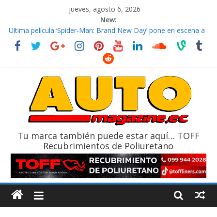
jueves, agosto 6, 2026
New:
El costo de tener un vehículo gana protagonismo a la hora de
decidir
Ultima película ‘Spider‑Man: Brand New Day’ pone en escena a
BMW
¿Qué puede pasar con tu vehículo si permanece varios días sin
usar?
La Vuelta al Ecuador 2026, edición 47ª, recorre 7 provincias en 8
días
La FEDAK recibe 12 Sinotruk Bolden para cubrir las rutas de La
Vuelta
Tu marca también puede estar aquí… TOFF
Recubrimientos de Poliuretano