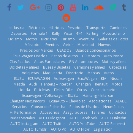
18 de julio de
29 de julio de
2026
2026
Kia reúne a
Industria
Eléctricos
Híbridos
Pesados
Transporte
Camiones
jugadores de
Deportes
Fórmula 1
Rally
Pista
4×4
Karting
Motociclismo
fútbol de todo
Ciclismo
Motos
Bicicletas
Turismo
Aventura
Galerías de Fotos
el mundo en
Más fotos
Eventos
Varios
Movilidad
Nuevos
‘Kia OMBC
Precios por Marcas
USADOS
Usados Concesionarios
Cup’
Mercado
¿Qué puede
Ecua-Wagen Usados
Patios de Autos
GR Motors
Auto Ponce
automotor
pasar con tu
6 de mayo de
Clasificados
Autos Particulares
GN Automotores
Motos y afines
ecuatoriano
vehículo si
2026
Bicicletas y afines
Buses y Busetas
Camiones y afines
Cabezales
creció un 28%
permanece
Volquetas
Maquinaria
Directorio
Marcas
Autos
en julio de
varios días sin
ISUZU – ECUAWAGEN
Volkswagen – EcuaWagen
KIA
Nissan
2026
usar?
Mazda
Audi
Hanteng – Intercar
Changan
Renault
Motos
4 de agosto de
3 de agosto de
Honda
Bicicletas
ElektroBike
Otros
Concesionarios
2026
2026
Ecuawagen – Volkswagen – ISUZU
Hanteng – Intercar
Changan Nexumcorp
EcuaAuto – Chevrolet
Asociaciones
AEADE
La Vuelta al
Servicios
Consorcio Pichincha
Patios de Usados
Neumáticos
Ecuador 2026,
Hi Performance
Accesorios
Aseguradoras
Talleres
Contactos
edición 47ª,
Redes Sociales
AUTO Blogspot
AUTO Facebook
AUTO LinkedIn
recorre 7
AUTO Instagram
AUTO Twitter
AUTO YouTube
AUTO Pinterest
provincias en 8
AUTO Tumblr
AUTO VK
AUTO Flickr
Legislación