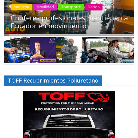
Industria
Movilidad
Transporte
Varios
Choferes profesionales mantienen a
Ecuador en movimiento
TOFF Recubrimientos Poliuretano