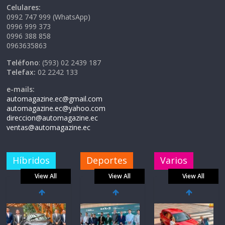
Celulares:
0992 747 999 (WhatsApp)
0996 999 373
0996 388 858
0963635863
Teléfono
: (593) 02 2439 187
Telefax:
02 2242 133
e-mails:
automagazine.ec@gmail.com
automagazine.ec@yahoo.com
direccion@automagazine.ec
ventas@automagazine.ec
Híbridos
Deportes
Varios
View All
View All
View All
La FEDAK
recibe 12