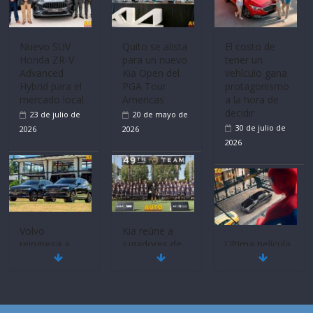
Sinotruk
Bolden para
cubrir las rutas
Nuevo SUV
El costo de
de La Vuelta
Honda ZR-V
tener un
Advanced
vehículo gana
31 de julio de
Hybrid para el
protagonismo
2026
mercado local
a la hora de
decidir
23 de julio de
30 de julio de
2026
2026
Quito se alista
para un nuevo
Kia Open del
PGA Tour
Volvo
Americas
reingresa a
Ultima película
Ecuador de la
‘Spider‑Man:
20 de mayo de
mano de
Brand New
2026
Inchcape y
Day’ pone en
lanza dos
escena a
PHEV
BMW