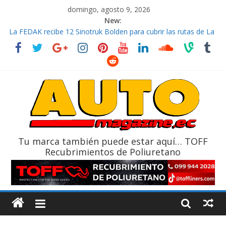
domingo, agosto 9, 2026
New:
La FEDAK recibe 12 Sinotruk Bolden para cubrir las rutas de La
Vuelta
El costo de tener un vehículo gana protagonismo a la hora de
decidir
Mercado automotor ecuatoriano creció un 28% en julio de
2026
¿Qué puede pasar con tu vehículo si permanece varios días sin
usar?
La Vuelta al Ecuador 2026, edición 47ª, recorre 7 provincias en 8
días
Tu marca también puede estar aquí… TOFF
Recubrimientos de Poliuretano