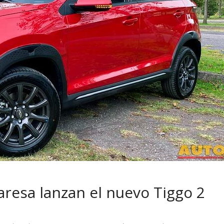
 pasar con tu
Campaña busca cambiar
 permanece
destino de los motociclis
 sin usar?
en la región
resa lanzan el nuevo Tiggo 2