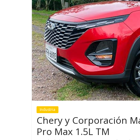
GM reafirma su
¿Qué puede
compromiso con movilidad
vehículo si
más segura y conectada
varios días
Industria
Chery y Corporación Ma
Pro Max 1.5L TM