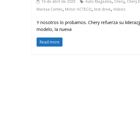
,
,
16 de abril de 2025
Auto Magazine
Chery
Chery 
,
,
,
Maresa Center
Motor ACTECO
test drive
Videos
Y nosotros lo probamos. Chery refuerza su lidera
modelo, la nueva
Read more