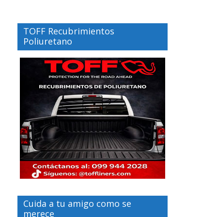
TOFF Recubrimientos
Poliuretano
Cuida a tu amigo como se
merece