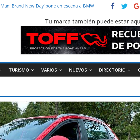
der‑Man: Brand New Day’ pone en escena a BMW
tu vehículo si permanece varios días sin usar?
026, edición 47ª, recorre 7 provincias en 8 días
Tu marca también puede estar aqu
otruk Bolden para cubrir las rutas de La Vuelta
vehículo gana protagonismo a la hora de decidir
TURISMO
VARIOS
NUEVOS
DIRECTORIO
AEADE
Industria
Motociclismo
M
smo
Varios
Movilidad