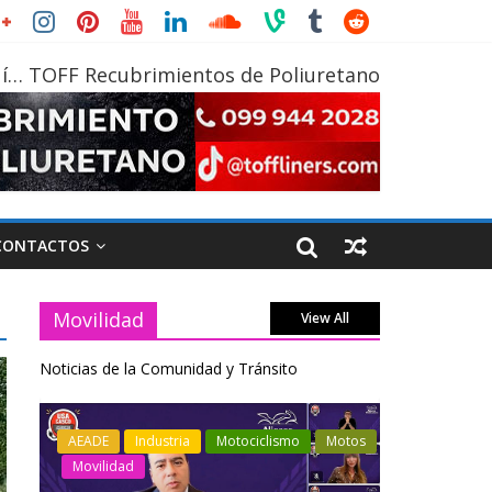
í… TOFF Recubrimientos de Poliuretano
CONTACTOS
Movilidad
View All
Noticias de la Comunidad y Tránsito
otos
Industria
Movilidad
Transporte
Industria
Varios
Varios