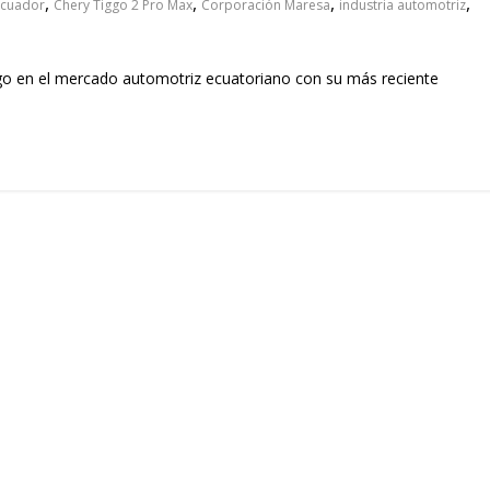
,
,
,
,
Ecuador
Chery Tiggo 2 Pro Max
Corporación Maresa
industria automotriz
zgo en el mercado automotriz ecuatoriano con su más reciente