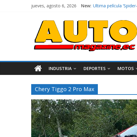
jueves, agosto 6, 2026
New:
Ultima película ‘Spi
¿Qué puede pasar con 
La Vuelta al Ecuador 2
La FEDAK recibe 12 Sin
El costo de tener un 
INDUSTRIA
DEPORTES
MOTOS
Chery Tiggo 2 Pro Max
Industria
Movilidad
Varios
Movilidad
Turi