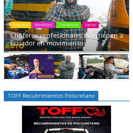
Industria
Movilidad
Transporte
Varios
Choferes profesionales mantienen a
Ecuador en movimiento
TOFF Recubrimientos Poliuretano