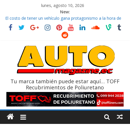
lunes, agosto 10, 2026
New:
La FEDAK recibe 12 Sinotruk Bolden para cubrir las rutas de La
Vuelta
El costo de tener un vehículo gana protagonismo a la hora de
decidir
Mercado automotor ecuatoriano creció un 28% en julio de
2026
¿Qué puede pasar con tu vehículo si permanece varios días sin
usar?
La Vuelta al Ecuador 2026, edición 47ª, recorre 7 provincias en 8
días
Tu marca también puede estar aquí… TOFF
Recubrimientos de Poliuretano