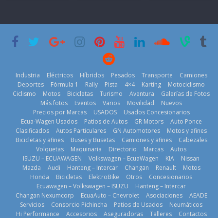
mano de
el mundo en
Brand New
Inchcape y
‘Kia OMBC
Day’ pone en
lanza dos
Cup’
escena a
PHEV
BMW
6 de mayo de
18 de julio de
29 de julio de
2026
2026
2026
Industria
Eléctricos
Híbridos
Pesados
Transporte
Camiones
Deportes
Fórmula 1
Rally
Pista
4×4
Karting
Motociclismo
Ciclismo
Motos
Bicicletas
Turismo
Aventura
Galerías de Fotos
Más fotos
Eventos
Varios
Movilidad
Nuevos
La Vuelta al
Precios por Marcas
USADOS
Usados Concesionarios
Mercado
Ecuador 2026,
¿Qué puede
Ecua-Wagen Usados
Patios de Autos
GR Motors
Auto Ponce
automotor
edición 47ª,
pasar con tu
Clasificados
Autos Particulares
GN Automotores
Motos y afines
ecuatoriano
recorre 7
vehículo si
Bicicletas y afines
Buses y Busetas
Camiones y afines
Cabezales
creció un 28%
provincias en 8
permanece
Volquetas
Maquinaria
Directorio
Marcas
Autos
en julio de
días
varios días sin
ISUZU – ECUAWAGEN
Volkswagen – EcuaWagen
KIA
Nissan
2026
usar?
1 de agosto de
Mazda
Audi
Hanteng – Intercar
Changan
Renault
Motos
4 de agosto de
3 de agosto de
Honda
Bicicletas
ElektroBike
Otros
Concesionarios
2026
Ecuawagen – Volkswagen – ISUZU
Hanteng – Intercar
2026
2026
Changan Nexumcorp
EcuaAuto – Chevrolet
Asociaciones
AEADE
Servicios
Consorcio Pichincha
Patios de Usados
Neumáticos
Hi Performance
Accesorios
Aseguradoras
Talleres
Contactos