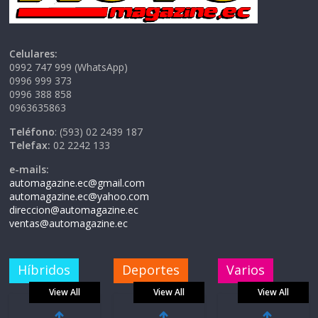
Celulares:
0992 747 999 (WhatsApp)
0996 999 373
0996 388 858
0963635863
Teléfono
: (593) 02 2439 187
Telefax:
02 2242 133
e-mails:
automagazine.ec@gmail.com
automagazine.ec@yahoo.com
direccion@automagazine.ec
ventas@automagazine.ec
Híbridos
Deportes
Varios
View All
View All
View All