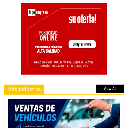
Más Industria
View All