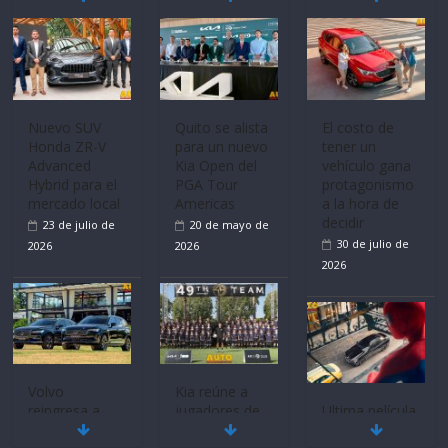
Nuevo SUV
Quito se alista
El costo de
Honda ZR-V
para un nuevo
tener un
Advanced
Kia Open del
vehículo gana
Hybrid para el
PGA Tour
protagonismo
mercado local
Americas
a la hora de
decidir
23 de julio de
20 de mayo de
30 de julio de
2026
2026
2026
Volvo
Kia reúne a
reingresa a
jugadores de
Ultima película
Ecuador de la
fútbol de todo
‘Spider‑Man: