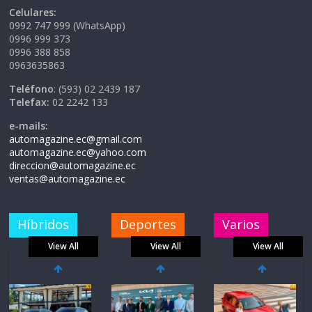
Celulares:
0992 747 999 (WhatsApp)
0996 999 373
0996 388 858
0963635863
Teléfono
: (593) 02 2439 187
Telefax:
02 2242 133
e-mails:
automagazine.ec@gmail.com
automagazine.ec@yahoo.com
direccion@automagazine.ec
ventas@automagazine.ec
Híbridos
Deportes
Varios
View All
View All
View All
La FEDAK
recibe 12