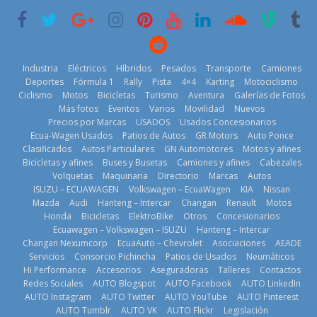
historia
29 de julio de
11 de julio de
2026
2026
Kia reúne a
jugadores de
Industria
Eléctricos
Híbridos
Pesados
Transporte
Camiones
fútbol de todo
Deportes
Fórmula 1
Rally
Pista
4×4
Karting
Motociclismo
el mundo en
Ciclismo
Motos
Bicicletas
Turismo
Aventura
Galerías de Fotos
‘Kia OMBC
Más fotos
Eventos
Varios
Movilidad
Nuevos
Cup’
Precios por Marcas
USADOS
Usados Concesionarios
¿Qué puede
Ecua-Wagen Usados
Patios de Autos
GR Motors
Auto Ponce
6 de mayo de
BMW, Toyota,
pasar con tu
Clasificados
Autos Particulares
GN Automotores
Motos y afines
Bosch y
vehículo si
2026
Bicicletas y afines
Buses y Busetas
Camiones y afines
Cabezales
Repsol
permanece
Volquetas
Maquinaria
Directorio
Marcas
Autos
prueban flota
varios días sin
ISUZU – ECUAWAGEN
Volkswagen – EcuaWagen
KIA
Nissan
que usa
usar?
Mazda
Audi
Hanteng – Intercar
Changan
Renault
Motos
gasolina 100%
3 de agosto de
Honda
Bicicletas
ElektroBike
Otros
Concesionarios
renovable
2026
Ecuawagen – Volkswagen – ISUZU
Hanteng – Intercar
25 de julio de
Changan Nexumcorp
EcuaAuto – Chevrolet
Asociaciones
AEADE
2026
La Vuelta al
Servicios
Consorcio Pichincha
Patios de Usados
Neumáticos
Ecuador 2026,
Hi Performance
Accesorios
Aseguradoras
Talleres
Contactos
edición 47ª,
Redes Sociales
AUTO Blogspot
AUTO Facebook
AUTO LinkedIn
recorre 7
AUTO Instagram
AUTO Twitter
AUTO YouTube
AUTO Pinterest
provincias en 8
AUTO Tumblr
AUTO VK
AUTO Flickr
Legislación