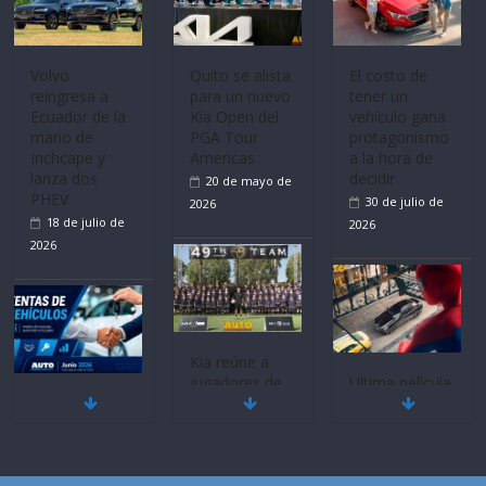
Sinotruk
Bolden para
cubrir las rutas
Volvo
El costo de
de La Vuelta
reingresa a
tener un
31 de julio de
Ecuador de la
vehículo gana
mano de
protagonismo
2026
Inchcape y
a la hora de
lanza dos
decidir
PHEV
30 de julio de
18 de julio de
2026
2026
Quito se alista
para un nuevo
Kia Open del
PGA Tour
Americas
Ultima película
20 de mayo de
Mercado
‘Spider‑Man:
automotor
Brand New
2026
nacional cierra
Day’ pone en
su mejor 1er
escena a
semestre en la
BMW