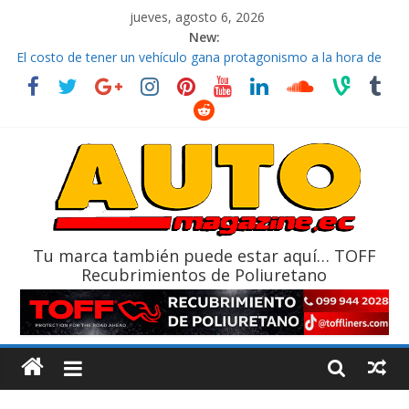
jueves, agosto 6, 2026
New:
El costo de tener un vehículo gana protagonismo a la hora de
decidir
Ultima película ‘Spider‑Man: Brand New Day’ pone en escena a
BMW
¿Qué puede pasar con tu vehículo si permanece varios días sin
usar?
La Vuelta al Ecuador 2026, edición 47ª, recorre 7 provincias en 8
días
La FEDAK recibe 12 Sinotruk Bolden para cubrir las rutas de La
Vuelta
Tu marca también puede estar aquí… TOFF
Recubrimientos de Poliuretano