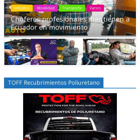
Industria
Movilidad
Transporte
Varios
Choferes profesionales mantienen a
Ecuador en movimiento
TOFF Recubrimientos Poliuretano