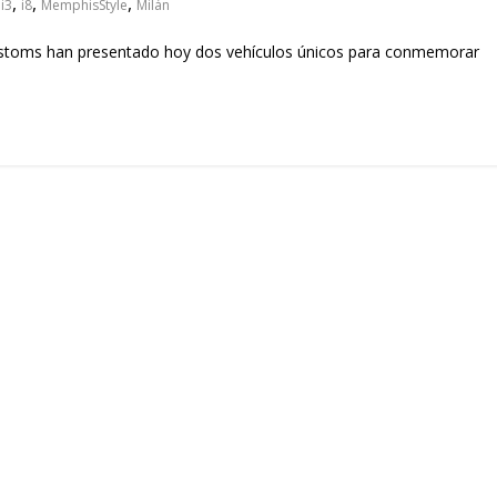
,
,
,
,
i3
i8
MemphisStyle
Milán
ustoms han presentado hoy dos vehículos únicos para conmemorar