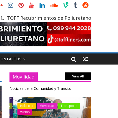
í… TOFF Recubrimientos de Poliuretano
CONTACTOS
Movilidad
View All
Noticias de la Comunidad y Tránsito
otos
Industria
Movilidad
Transporte
Industria
Varios
Varios