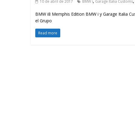
,
10 de abril de 2017
BMW i
Garage Italia Customs
BMW i8 Memphis Edition BMW i y Garage Italia C
el Grupo
Read more