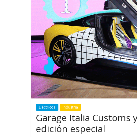
GM reafirma su
¿Qué puede
compromiso con movilidad
vehículo si
más segura y conectada
varios días
Eléctricos
Industria
Garage Italia Customs 
edición especial