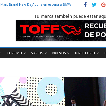
der‑Man: Brand New Day’ pone en escena a BMW
tu vehículo si permanece varios días sin usar?
026, edición 47ª, recorre 7 provincias en 8 días
Tu marca también puede estar aqu
otruk Bolden para cubrir las rutas de La Vuelta
TURISMO
VARIOS
NUEVOS
DIRECTORIO
AEADE
Industria
Motociclismo
M
smo
Varios
Movilidad