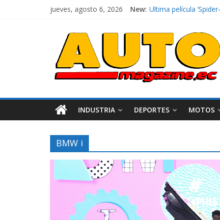
jueves, agosto 6, 2026
New:
Ultima película ‘Spi
¿Qué puede pasar con 
La Vuelta al Ecuador 2
La FEDAK recibe 12 Sin
INDUSTRIA
DEPORTES
MOTOS
BMW i
Industria
Movilidad
Varios
Movilidad
Turi