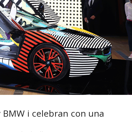
 pasar con tu
Campaña busca cambiar
 permanece
destino de los motociclis
 sin usar?
en la región
y BMW i celebran con una