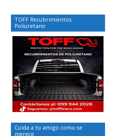
TOFF Recubrimientos
Poliuretano
Cuida a tu amigo como se
merece