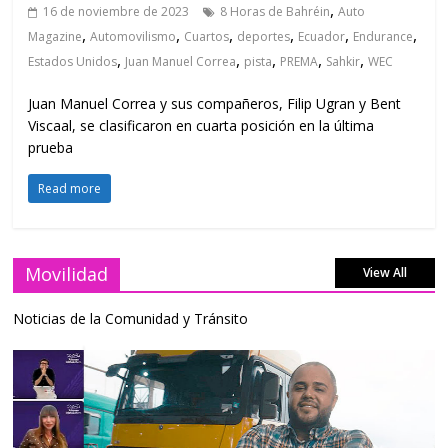
,
16 de noviembre de 2023
8 Horas de Bahréin
Auto
,
,
,
,
,
,
Magazine
Automovilismo
Cuartos
deportes
Ecuador
Endurance
,
,
,
,
,
Estados Unidos
Juan Manuel Correa
pista
PREMA
Sahkir
WEC
Juan Manuel Correa y sus compañeros, Filip Ugran y Bent
Viscaal, se clasificaron en cuarta posición en la última
prueba
Read more
Movilidad
View All
Noticias de la Comunidad y Tránsito