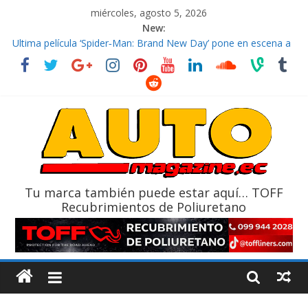
miércoles, agosto 5, 2026
New:
El costo de tener un vehículo gana protagonismo a la hora de
decidir
Ultima película ‘Spider‑Man: Brand New Day’ pone en escena a
BMW
¿Qué puede pasar con tu vehículo si permanece varios días sin
usar?
La Vuelta al Ecuador 2026, edición 47ª, recorre 7 provincias en 8
días
La FEDAK recibe 12 Sinotruk Bolden para cubrir las rutas de La
Vuelta
Tu marca también puede estar aquí… TOFF
Recubrimientos de Poliuretano