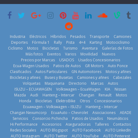
su mejor 1er
Cup’
escena a
semestre en la
BMW
6 de mayo de
historia
29 de julio de
2026
11 de julio de
2026
2026
Industria
Eléctricos
Híbridos
Pesados
Transporte
Camiones
Deportes
Fórmula 1
Rally
Pista
4×4
Karting
Motociclismo
Ciclismo
Motos
Bicicletas
Turismo
Aventura
Galerías de Fotos
Más fotos
Eventos
Varios
Movilidad
Nuevos
La Vuelta al
Precios por Marcas
USADOS
Usados Concesionarios
Ecuador 2026,
¿Qué puede
Ecua-Wagen Usados
Patios de Autos
GR Motors
Auto Ponce
BMW, Toyota,
edición 47ª,
pasar con tu
Clasificados
Autos Particulares
GN Automotores
Motos y afines
Bosch y
recorre 7
vehículo si
Bicicletas y afines
Buses y Busetas
Camiones y afines
Cabezales
Repsol
provincias en 8
permanece
Volquetas
Maquinaria
Directorio
Marcas
Autos
prueban flota
días
varios días sin
ISUZU – ECUAWAGEN
Volkswagen – EcuaWagen
KIA
Nissan
que usa
usar?
1 de agosto de
Mazda
Audi
Hanteng – Intercar
Changan
Renault
Motos
gasolina 100%
3 de agosto de
Honda
Bicicletas
ElektroBike
Otros
Concesionarios
2026
renovable
Ecuawagen – Volkswagen – ISUZU
Hanteng – Intercar
2026
25 de julio de
Changan Nexumcorp
EcuaAuto – Chevrolet
Asociaciones
AEADE
Servicios
Consorcio Pichincha
Patios de Usados
Neumáticos
2026
Hi Performance
Accesorios
Aseguradoras
Talleres
Contactos
Redes Sociales
AUTO Blogspot
AUTO Facebook
AUTO LinkedIn
AUTO Instagram
AUTO Twitter
AUTO YouTube
AUTO Pinterest