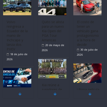
Volvo
Quito se alista
El costo de
reingresa a
para un nuevo
tener un
Ecuador de la
Kia Open del
vehículo gana
mano de
PGA Tour
protagonismo
Inchcape y
Americas
a la hora de
lanza dos
decidir
20 de mayo de
PHEV
30 de julio de
2026
18 de julio de
2026
2026
Kia reúne a
jugadores de
Ultima película
Mercado
fútbol de todo
‘Spider‑Man:
automotor
el mundo en
Brand New
nacional cierra
‘Kia OMBC
Day’ pone en