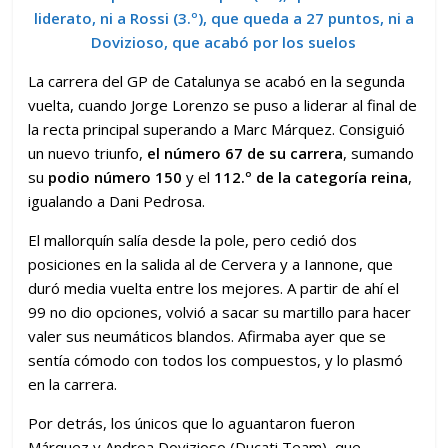
liderato, ni a Rossi (3.º), que queda a 27 puntos, ni a
Dovizioso, que acabó por los suelos
La carrera del GP de Catalunya se acabó en la segunda
vuelta, cuando Jorge Lorenzo se puso a liderar al final de
la recta principal superando a Marc Márquez. Consiguió
un nuevo triunfo,
el número 67 de su carrera
, sumando
su
podio número 150
y el
112.º de la categoría reina
,
igualando a Dani Pedrosa.
El mallorquín salía desde la pole, pero cedió dos
posiciones en la salida al de Cervera y a Iannone, que
duró media vuelta entre los mejores. A partir de ahí el
99 no dio opciones, volvió a sacar su martillo para hacer
valer sus neumáticos blandos. Afirmaba ayer que se
sentía cómodo con todos los compuestos, y lo plasmó
en la carrera.
Por detrás, los únicos que lo aguantaron fueron
Márquez y Andrea Dovizioso (Ducati Team), que