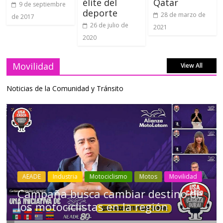
élite del
Qatar
9 de septiembre
deporte
28 de marzo de
de 2017
26 de julio de
2021
2020
Movilidad
View All
Noticias de la Comunidad y Tránsito
Industria
Movilidad
Transporte
Varios
Choferes profesionales mantienen a
Ecuador en movimiento