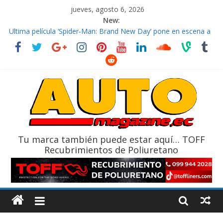
jueves, agosto 6, 2026
New:
El costo de tener un vehículo gana protagonismo a la hora de
decidir
Ultima película ‘Spider‑Man: Brand New Day’ pone en escena a
BMW
¿Qué puede pasar con tu vehículo si permanece varios días sin
usar?
La Vuelta al Ecuador 2026, edición 47ª, recorre 7 provincias en 8
días
La FEDAK recibe 12 Sinotruk Bolden para cubrir las rutas de La
Vuelta
Tu marca también puede estar aquí… TOFF
Recubrimientos de Poliuretano