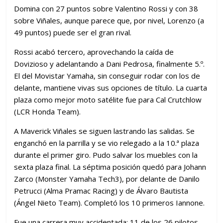
Domina con 27 puntos sobre Valentino Rossi y con 38
sobre Viñales, aunque parece que, por nivel, Lorenzo (a
49 puntos) puede ser el gran rival.
Rossi acabó tercero, aprovechando la caída de
Dovizioso y adelantando a Dani Pedrosa, finalmente 5.º.
El del Movistar Yamaha, sin conseguir rodar con los de
delante, mantiene vivas sus opciones de título. La cuarta
plaza como mejor moto satélite fue para Cal Crutchlow
(LCR Honda Team).
A Maverick Viñales se siguen lastrando las salidas. Se
enganchó en la parrilla y se vio relegado a la 10.ª plaza
durante el primer giro. Pudo salvar los muebles con la
sexta plaza final. La séptima posición quedó para Johann
Zarco (Monster Yamaha Tech3), por delante de Danilo
Petrucci (Alma Pramac Racing) y de Álvaro Bautista
(Ángel Nieto Team). Completó los 10 primeros Iannone.
Fue una carrera muy accidentada: 11 de los 26 pilotos