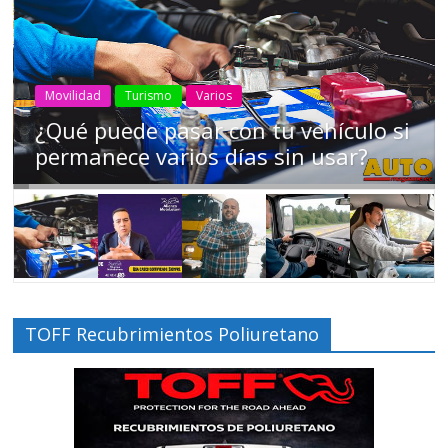
AEADE
Industria
Motociclismo
Motos
Movilidad
Campaña busca cambiar destino de
los motociclistas en la región
TOFF Recubrimientos Poliuretano