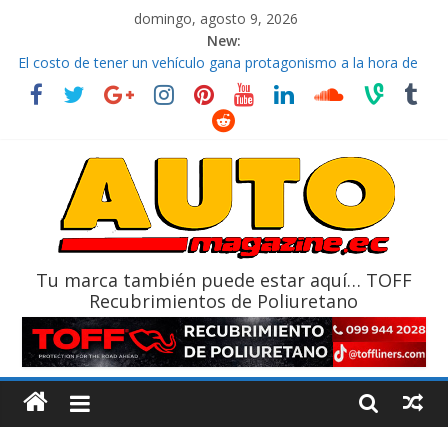
domingo, agosto 9, 2026
New:
La FEDAK recibe 12 Sinotruk Bolden para cubrir las rutas de La
Vuelta
El costo de tener un vehículo gana protagonismo a la hora de
decidir
Mercado automotor ecuatoriano creció un 28% en julio de
2026
¿Qué puede pasar con tu vehículo si permanece varios días sin
usar?
La Vuelta al Ecuador 2026, edición 47ª, recorre 7 provincias en 8
días
Tu marca también puede estar aquí… TOFF
Recubrimientos de Poliuretano