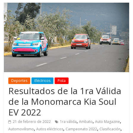
Deportes
Eléctricos
Pista
Resultados de la 1ra Válida
de la Monomarca Kia Soul
EV 2022
,
,
,
21 de febrero de 2022
1ra válida
Ambato
Auto Magazine
,
,
,
,
Automovilismo
Autos eléctricos
Campeonato 2022
Clasificación