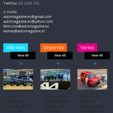
Telefax:
02 2242 133
e-mails:
automagazine.ec@gmail.com
automagazine.ec@yahoo.com
direccion@automagazine.ec
ventas@automagazine.ec
Híbridos
Deportes
Varios
View All
View All
View All
Mercado
La FEDAK
Ultima película
automotor
recibe 12
‘Spider‑Man:
nacional cierra
Sinotruk
Brand New
su mejor 1er
Bolden para
Day’ pone en