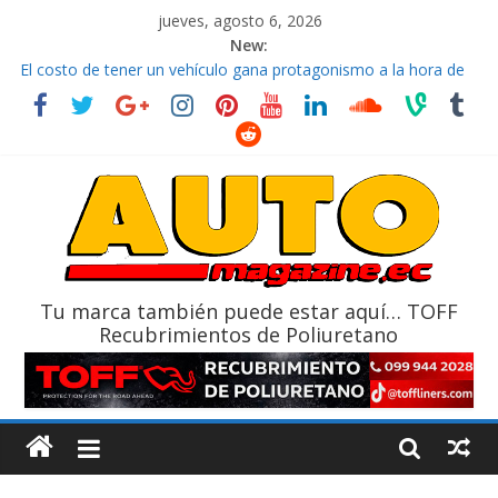
jueves, agosto 6, 2026
New:
El costo de tener un vehículo gana protagonismo a la hora de
decidir
Ultima película ‘Spider‑Man: Brand New Day’ pone en escena a
BMW
¿Qué puede pasar con tu vehículo si permanece varios días sin
usar?
La Vuelta al Ecuador 2026, edición 47ª, recorre 7 provincias en 8
días
La FEDAK recibe 12 Sinotruk Bolden para cubrir las rutas de La
Vuelta
Tu marca también puede estar aquí… TOFF
Recubrimientos de Poliuretano