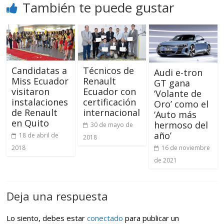
También te puede gustar
Candidatas a
Técnicos de
Audi e-tron
Miss Ecuador
Renault
GT gana
visitaron
Ecuador con
‘Volante de
instalaciones
certificación
Oro’ como el
de Renault
internacional
‘Auto más
en Quito
hermoso del
30 de mayo de
año’
18 de abril de
2018
2018
16 de noviembre
de 2021
Deja una respuesta
Lo siento, debes estar
conectado
para publicar un