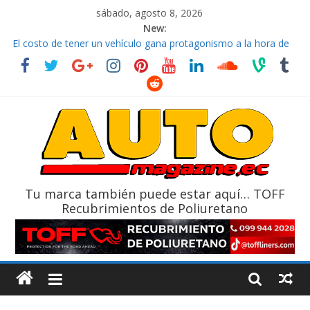
sábado, agosto 8, 2026
New:
El costo de tener un vehículo gana protagonismo a la hora de
decidir
Ultima película ‘Spider‑Man: Brand New Day’ pone en escena a
BMW
¿Qué puede pasar con tu vehículo si permanece varios días sin
usar?
La Vuelta al Ecuador 2026, edición 47ª, recorre 7 provincias en 8
días
La FEDAK recibe 12 Sinotruk Bolden para cubrir las rutas de La
Vuelta
Tu marca también puede estar aquí… TOFF
Recubrimientos de Poliuretano