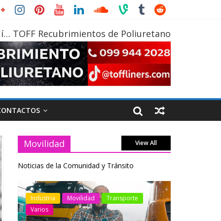
í… TOFF Recubrimientos de Poliuretano
CONTACTOS
Movilidad
View All
Noticias de la Comunidad y Tránsito
Movilidad
Transporte
Industria
Movilidad
Trans
Varios