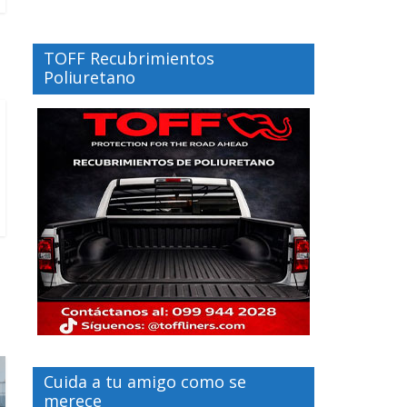
TOFF Recubrimientos
Poliuretano
Cuida a tu amigo como se
merece