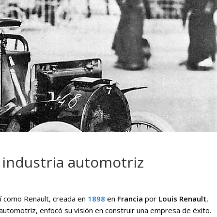
 tu
Campaña busca cambiar
Chofe
destino de los motociclistas
manti
en la región
movim
 industria automotriz
sí como Renault, creada en
1898
en
Francia
por
Louis Renault
,
 automotriz, enfocó su visión en construir una empresa de éxito.