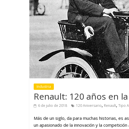
rma su
¿Qué puede pasar con
so con movilidad
vehículo si permanece
ra y conectada
varios días sin usar?
Industria
Renault: 120 años en la
,
,
6 de julio de 2018
120 Aniversario
Renault
Tipo A
Más de un siglo, da para muchas historias, es a
un apasionado de la innovación y la competición