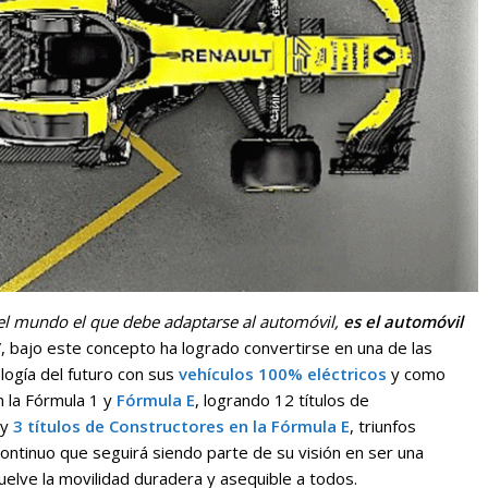
el mundo el que debe adaptarse al automóvil,
es el automóvil
”, bajo este concepto ha logrado convertirse en una de las
logía del futuro con sus
vehículos 100% eléctricos
y como
 la Fórmula 1 y
Fórmula E
, logrando 12 títulos de
 y
3 títulos de Constructores en la Fórmula E
, triunfos
ontinuo que seguirá siendo parte de su visión en ser una
elve la movilidad duradera y asequible a todos.