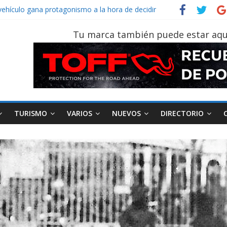
vehículo gana protagonismo a la hora de decidir
ider‑Man: Brand New Day’ pone en escena a BMW
 tu vehículo si permanece varios días sin usar?
Tu marca también puede estar aqu
2026, edición 47ª, recorre 7 provincias en 8 días
notruk Bolden para cubrir las rutas de La Vuelta
TURISMO
VARIOS
NUEVOS
DIRECTORIO
AEADE
Industria
Motociclismo
Motos
Industria
Movilidad
Varios