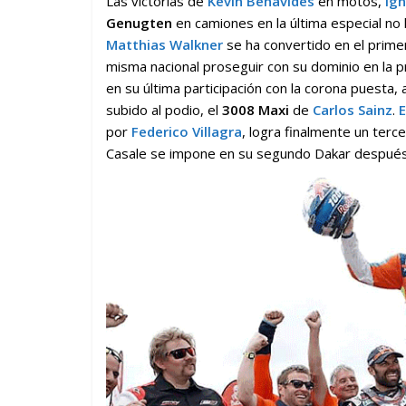
Las victorias de
Kevin Benavides
en motos,
Ign
Genugten
en camiones en la última especial no h
Matthias Walkner
se ha convertido en el prime
misma nacional proseguir con su dominio en la 
en su última participación con la corona puesta
subido al podio, el
3008 Maxi
de
Carlos Sainz
.
E
por
Federico Villagra
, logra finalmente un terce
Casale se impone en su segundo Dakar después de