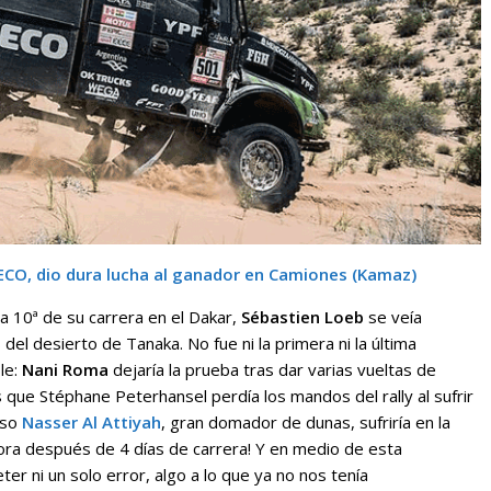
VECO, dio dura lucha al ganador en Camiones (Kamaz)
la 10ª de su carrera en el Dakar,
Sébastien Loeb
se veía
 del desierto de Tanaka. No fue ni la primera ni la última
le:
Nani Roma
dejaría la prueba tras dar varias vueltas de
 que Stéphane Peterhansel perdía los mandos del rally al sufrir
uso
Nasser Al Attiyah
, gran domador de dunas, sufriría en la
ora después de 4 días de carrera! Y en medio de esta
r ni un solo error, algo a lo que ya no nos tenía