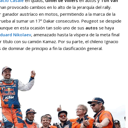
acio Casale
en quads,
Giniel de Villiers
en autos y
Ton Van
an provocado cambios en lo alto de la jerarquía del rally.
r ganador austríaco en motos, permitiendo a la marca de la
prueba al sumar un 17º Dakar consecutivo. Peugeot se despide
, aunque en esta ocasión tan solo uno de sus
autos
se haya
duard Nikolaev
, amenazado hasta la víspera de la meta final
r título con su camión Kamaz. Por su parte, el chileno Ignacio
 dominar de principio a fin la clasificación general.