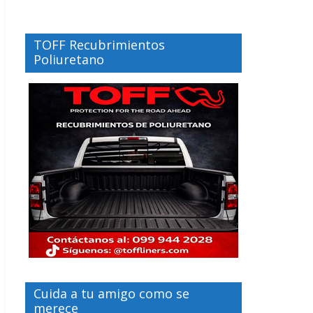
TOFF Recubrimientos
Poliuretano
Cuida a tu amigo como se
merece