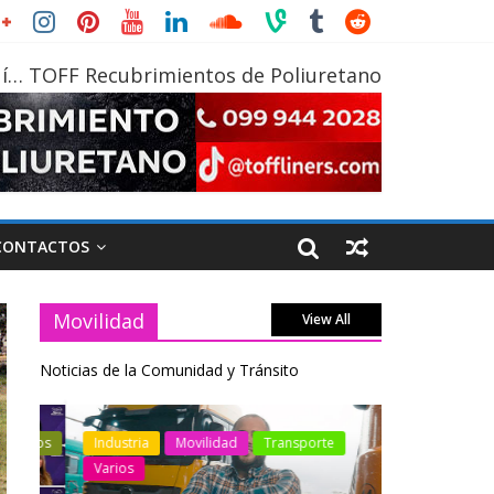
í… TOFF Recubrimientos de Poliuretano
CONTACTOS
Movilidad
View All
Noticias de la Comunidad y Tránsito
otos
Industria
Movilidad
Transporte
Industria
Varios
Varios