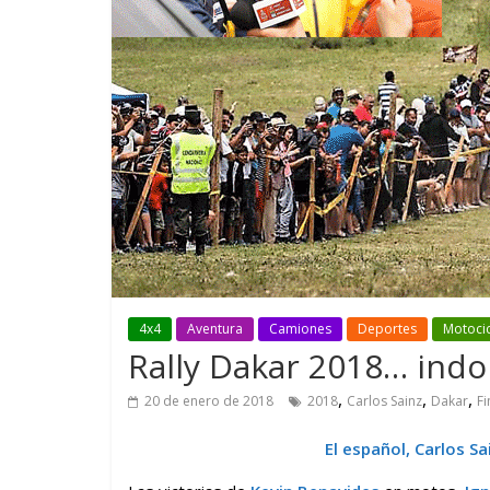
GM reafirma su
¿Qué puede
compromiso con movilidad
vehículo si
más segura y conectada
varios días
4x4
Aventura
Camiones
Deportes
Motoci
Rally Dakar 2018… indom
,
,
,
20 de enero de 2018
2018
Carlos Sainz
Dakar
Fi
El español, Carlos S