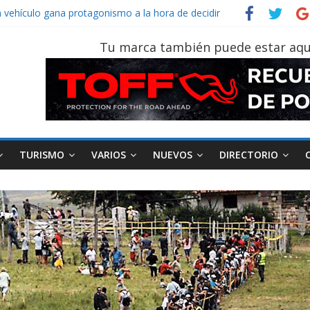
n vehículo gana protagonismo a la hora de decidir
ecuatoriano creció un 28% en julio de 2026
n tu vehículo si permanece varios días sin usar?
Tu marca también puede estar aqu
 2026, edición 47ª, recorre 7 provincias en 8 días
TURISMO
VARIOS
NUEVOS
DIRECTORIO
AEADE
Industria
Motociclismo
M
smo
Varios
Movilidad