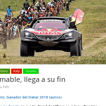
 pasar con tu
Campaña busca cambiar
 permanece
destino de los motociclis
 sin usar?
en la región
clismo
Rally
Turismo
able, llega a su fin
,
n
Rally
ainz, Ganador del Dakar 2018 (autos)