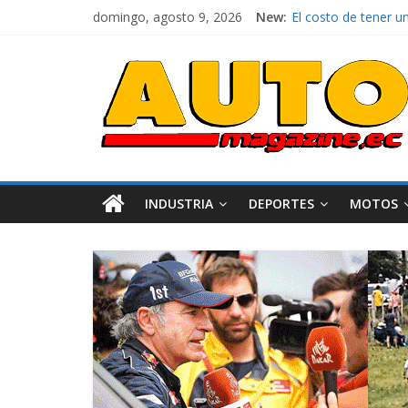
domingo, agosto 9, 2026
New:
El costo de tener u
Mercado automotor 
¿Qué puede pasar co
La Vuelta al Ecuador
INDUSTRIA
DEPORTES
MOTOS
Industria
Movilidad
Varios
Movilidad
Turi