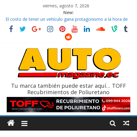
viernes, agosto 7, 2026
New:
El costo de tener un vehículo gana protagonismo a la hora de
decidir
Ultima película ‘Spider‑Man: Brand New Day’ pone en escena a
BMW
¿Qué puede pasar con tu vehículo si permanece varios días sin
usar?
La Vuelta al Ecuador 2026, edición 47ª, recorre 7 provincias en 8
días
La FEDAK recibe 12 Sinotruk Bolden para cubrir las rutas de La
Vuelta
Tu marca también puede estar aquí… TOFF
Recubrimientos de Poliuretano