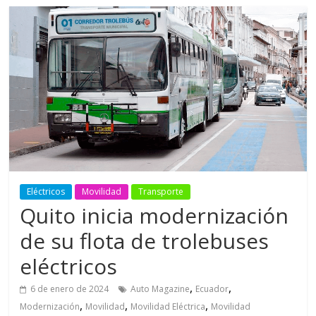
Eléctricos
Movilidad
Transporte
Quito inicia modernización
de su flota de trolebuses
eléctricos
,
,
6 de enero de 2024
Auto Magazine
Ecuador
,
,
,
Modernización
Movilidad
Movilidad Eléctrica
Movilidad