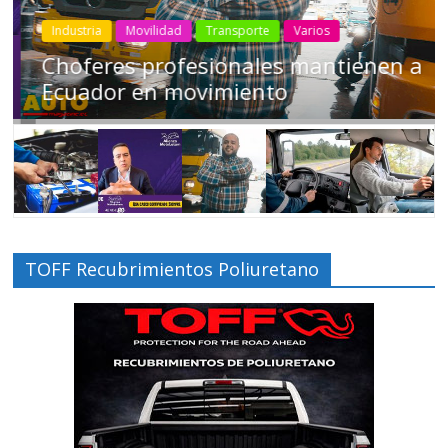
Industria
Movilidad
Transporte
Varios
Choferes profesionales mantienen a
Ecuador en movimiento
TOFF Recubrimientos Poliuretano