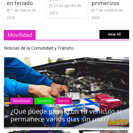
en feriado
primerizos
23 de agosto de
1 de marzo de
7 de octubre de
2019
2025
2022
Movilidad
View All
Noticias de la Comunidad y Tránsito
AEADE
Industria
Motociclismo
Motos
Movilidad
Campaña busca cambiar destino de
los motociclistas en la región