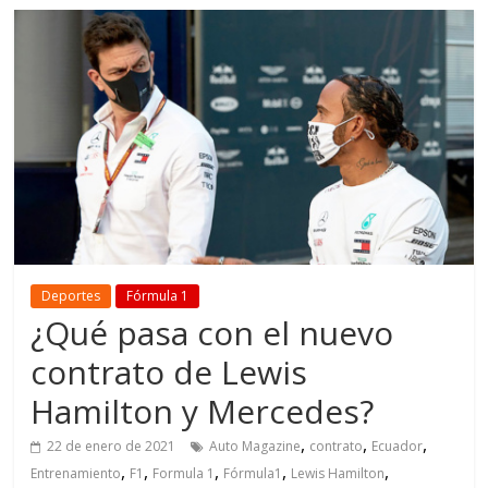
Deportes
Fórmula 1
¿Qué pasa con el nuevo
contrato de Lewis
Hamilton y Mercedes?
,
,
,
22 de enero de 2021
Auto Magazine
contrato
Ecuador
,
,
,
,
,
Entrenamiento
F1
Formula 1
Fórmula1
Lewis Hamilton