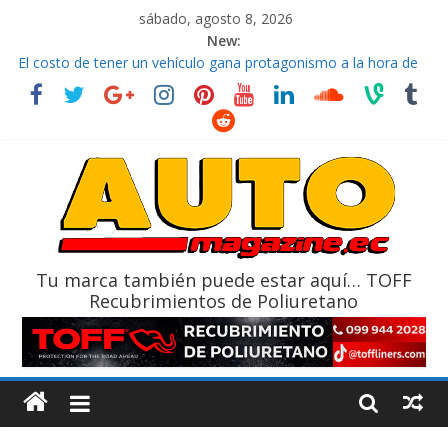
sábado, agosto 8, 2026
New:
El costo de tener un vehículo gana protagonismo a la hora de
decidir
Ultima película ‘Spider‑Man: Brand New Day’ pone en escena a
BMW
¿Qué puede pasar con tu vehículo si permanece varios días sin
usar?
La Vuelta al Ecuador 2026, edición 47ª, recorre 7 provincias en 8
días
La FEDAK recibe 12 Sinotruk Bolden para cubrir las rutas de La
Vuelta
Tu marca también puede estar aquí… TOFF
Recubrimientos de Poliuretano