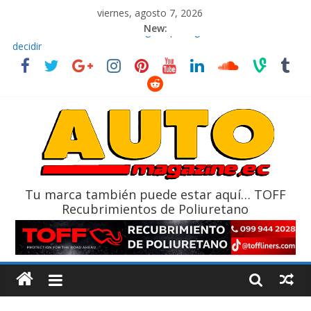
viernes, agosto 7, 2026
New:
El costo de tener un vehículo gana protagonismo a la hora de
decidir
Ultima película ‘Spider‑Man: Brand New Day’ pone en escena a
BMW
¿Qué puede pasar con tu vehículo si permanece varios días sin
usar?
La Vuelta al Ecuador 2026, edición 47ª, recorre 7 provincias en 8
días
La FEDAK recibe 12 Sinotruk Bolden para cubrir las rutas de La
Vuelta
Tu marca también puede estar aquí… TOFF
Recubrimientos de Poliuretano