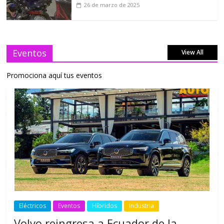
26 de marzo de 2025
Eventos
View All
Promociona aquí tus eventos
Eléctricos
Eventos
Híbridos
Industria
Volvo reingresa a Ecuador de la