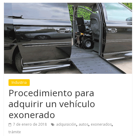
Industria
Procedimiento para
adquirir un vehículo
exonerado
,
,
,
7 de enero de 2018
adquisición
autos
exonerados
trámite