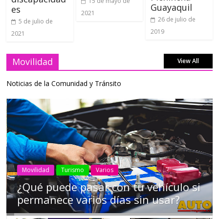
15 de mayo de
Guayaquil
es
2021
26 de julio de
5 de julio de
2019
2021
Movilidad
View All
Noticias de la Comunidad y Tránsito
AEADE
Industria
Motociclismo
Motos
Movilidad
Campaña busca cambiar destino de
los motociclistas en la región