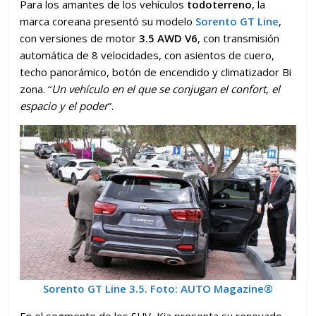
Para los amantes de los vehículos
todoterreno
, la
marca coreana presentó su modelo
Sorento GT Line
,
con versiones de motor
3.5 AWD V6
, con transmisión
automática de 8 velocidades, con asientos de cuero,
techo panorámico, botón de encendido y climatizador Bi
zona. “
Un vehículo en el que se conjugan el confort, el
espacio y el poder
”.
Sorento GT Line 3.5.
Foto: AUTO Magazine
®
En el segmento de los SUV, Kia presenta su renovado