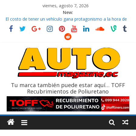
viernes, agosto 7, 2026
New:
El costo de tener un vehículo gana protagonismo a la hora de
decidir
Ultima película ‘Spider‑Man: Brand New Day’ pone en escena a
BMW
¿Qué puede pasar con tu vehículo si permanece varios días sin
usar?
La Vuelta al Ecuador 2026, edición 47ª, recorre 7 provincias en 8
días
La FEDAK recibe 12 Sinotruk Bolden para cubrir las rutas de La
Vuelta
Tu marca también puede estar aquí… TOFF
Recubrimientos de Poliuretano