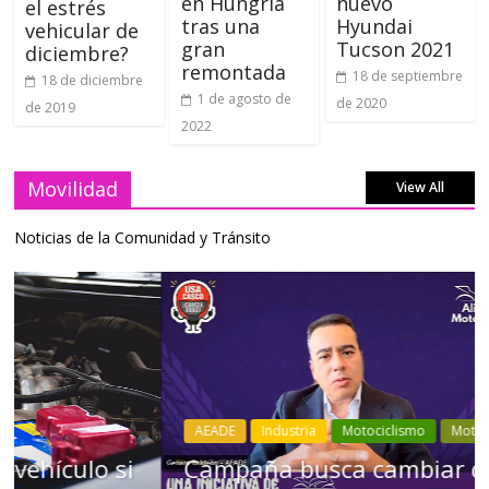
en Hungría
nuevo
el estrés
tras una
Hyundai
vehicular de
gran
Tucson 2021
diciembre?
remontada
18 de septiembre
18 de diciembre
1 de agosto de
de 2020
de 2019
2022
Movilidad
View All
Noticias de la Comunidad y Tránsito
AEADE
Industria
Motociclismo
Motos
Movilidad
Campaña busca cambiar destino de