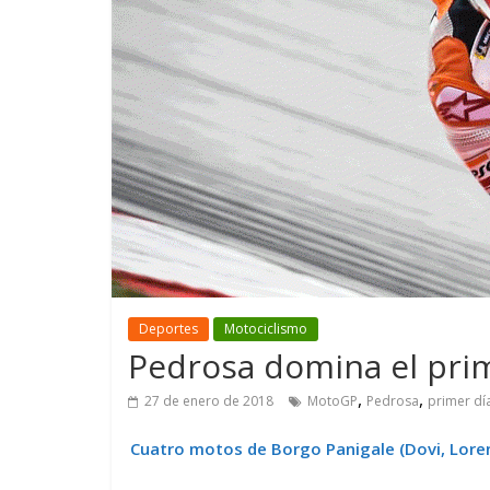
GM reafirma su
¿Qué puede
compromiso con movilidad
vehículo si
más segura y conectada
varios días
Deportes
Motociclismo
Pedrosa domina el prim
,
,
27 de enero de 2018
MotoGP
Pedrosa
primer dí
Cuatro motos de Borgo Panigale (Dovi, Lorenzo