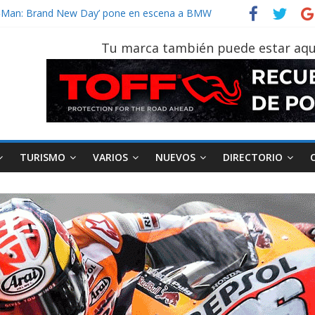
vehículo gana protagonismo a la hora de decidir
der‑Man: Brand New Day’ pone en escena a BMW
tu vehículo si permanece varios días sin usar?
Tu marca también puede estar aqu
026, edición 47ª, recorre 7 provincias en 8 días
otruk Bolden para cubrir las rutas de La Vuelta
TURISMO
VARIOS
NUEVOS
DIRECTORIO
AEADE
Industria
Motociclismo
M
smo
Varios
Movilidad