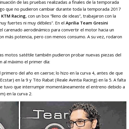
tinuación de las pruebas realizadas a finales de la temporada
algo que no pudieron cambiar durante toda la temporada 2017
l KTM Racing
, con un box “lleno de ideas”, trabajaron con la
uy fuertes ni muy débiles”. En el
Aprilia Team Gresini
el carenado aerodinámico para convertir el motor hacia un
con más potencia, pero con menos consumo. A su vez, rodaron
as motos satétile también pudieron probar nuevas piezas del
n al máximo el primer día:
l primero del año en caerse; lo hizo en la curva 4, antes de que
star) en la 9 y Tito Rabat (Reale Avintia Racing) en la 5. A falta
, se tuvo que interrumpir momentáneamente el entreno debido a
m) en la curva 2.