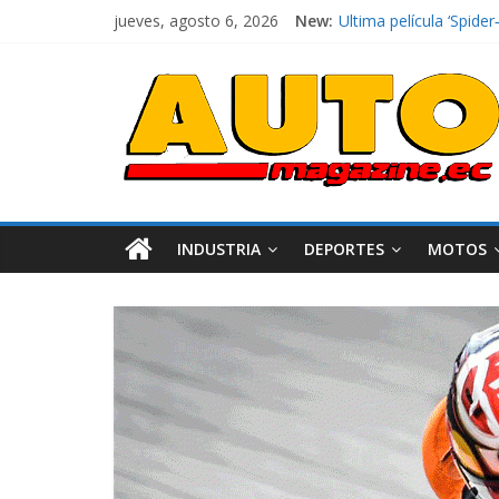
jueves, agosto 6, 2026
New:
El costo de tener un 
Ultima película ‘Spi
¿Qué puede pasar con 
La Vuelta al Ecuador 2
La FEDAK recibe 12 Sin
INDUSTRIA
DEPORTES
MOTOS
Industria
Movilidad
Varios
Movilidad
Turi