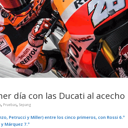
 pasar con tu
Campaña busca cambiar
 permanece
destino de los motociclis
 sin usar?
en la región
er día con las Ducati al acecho
,
,
a
Pruebas
Sepang
, Petrucci y Miller) entre los cinco primeros, con Rossi 6.º
y Márquez 7.º