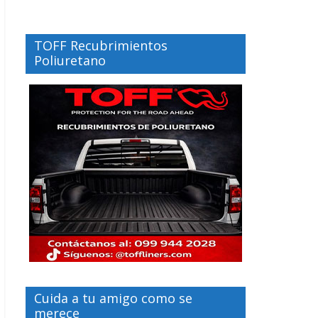
TOFF Recubrimientos
Poliuretano
Cuida a tu amigo como se
merece