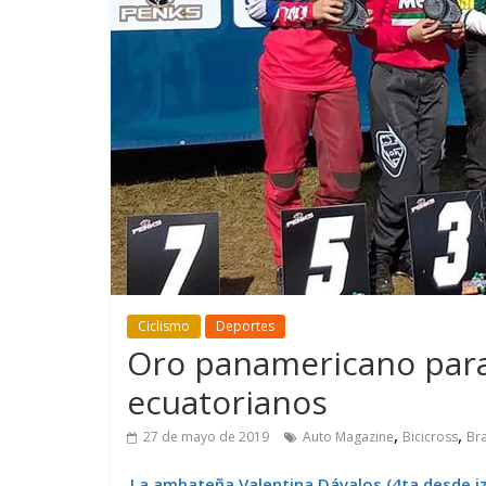
GM reafirma su
¿Qué puede
compromiso con movilidad
vehículo si
más segura y conectada
varios días
Ciclismo
Deportes
Oro panamericano para 
ecuatorianos
,
,
27 de mayo de 2019
Auto Magazine
Bicicross
Bra
La ambateña Valentina Dávalos (4ta desde 