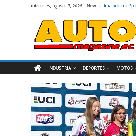
miércoles, agosto 5, 2026
New:
El costo de tener 
Ultima película ‘
¿Qué puede pasar c
La Vuelta al Ecuado
La FEDAK recibe 12
INDUSTRIA
DEPORTES
MOTOS
Industria
Movilidad
Varios
Movilidad
Turi