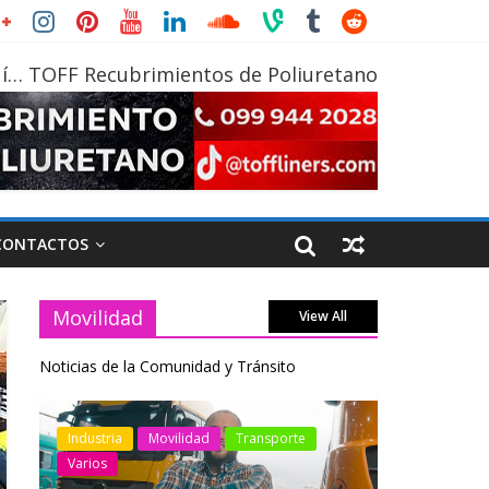
í… TOFF Recubrimientos de Poliuretano
CONTACTOS
Movilidad
View All
Noticias de la Comunidad y Tránsito
otos
Industria
Movilidad
Transporte
Industria
Varios
Varios