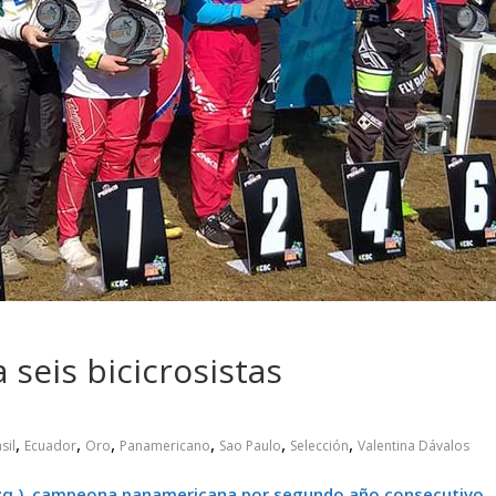
 pasar con tu
Campaña busca cambiar
 permanece
destino de los motociclis
 sin usar?
en la región
seis bicicrosistas
,
,
,
,
,
,
sil
Ecuador
Oro
Panamericano
Sao Paulo
Selección
Valentina Dávalos
izq.), campeona panamericana por segundo año consecutivo