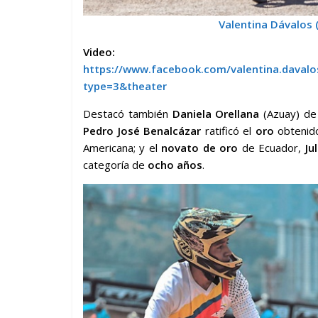
Valentina Dávalos 
Video:
https://www.facebook.com/valentina.daval
type=3&theater
Destacó también
Daniela Orellana
(Azuay) d
Pedro José Benalcázar
ratificó el
oro
obtenido
Americana; y el
novato de oro
de Ecuador,
Ju
categoría de
ocho años
.