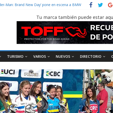
un vehículo gana protagonismo a la hora de decidir
Spider‑Man: Brand New Day’ pone en escena a BMW
on tu vehículo si permanece varios días sin usar?
Tu marca también puede estar aqu
r 2026, edición 47ª, recorre 7 provincias en 8 días
 Sinotruk Bolden para cubrir las rutas de La Vuelta
TURISMO
VARIOS
NUEVOS
DIRECTORIO
AEADE
Industria
Motociclismo
M
smo
Varios
Movilidad