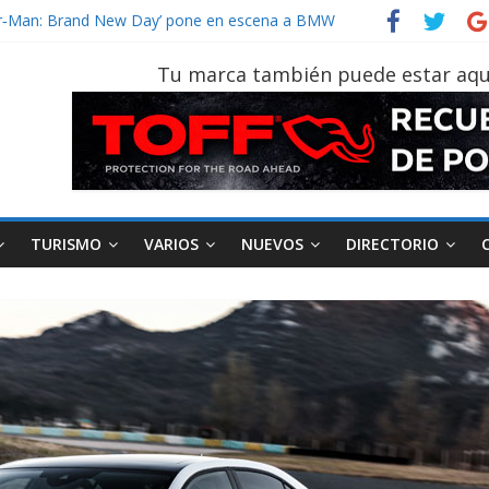
vehículo gana protagonismo a la hora de decidir
ider‑Man: Brand New Day’ pone en escena a BMW
 tu vehículo si permanece varios días sin usar?
Tu marca también puede estar aqu
2026, edición 47ª, recorre 7 provincias en 8 días
notruk Bolden para cubrir las rutas de La Vuelta
TURISMO
VARIOS
NUEVOS
DIRECTORIO
AEADE
Industria
Motociclismo
M
smo
Varios
Movilidad