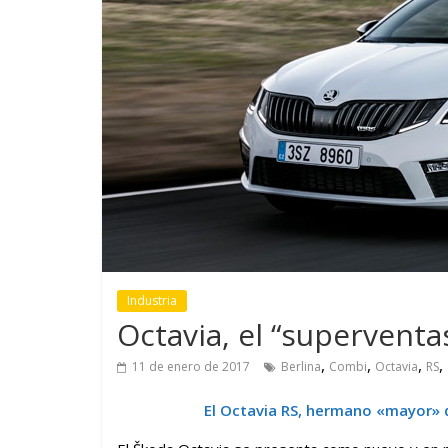
GM reafirma su
¿Qué puede
compromiso con movilidad
vehículo si
más segura y conectada
varios días
Industria
Octavia, el “superventa
,
,
,
,
11 de enero de 2017
Berlina
Combi
Octavia
RS
El Octavia RS, hermano «mayor» d