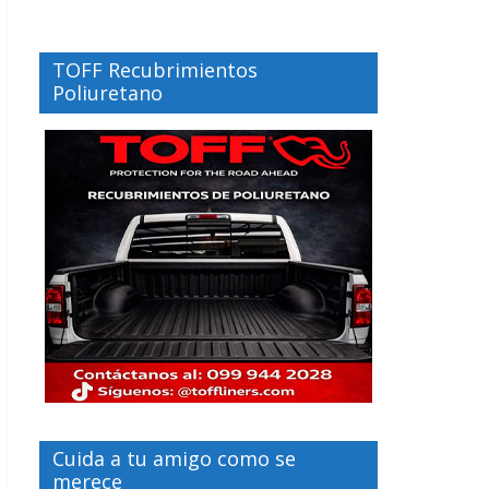
TOFF Recubrimientos
Poliuretano
Cuida a tu amigo como se
merece