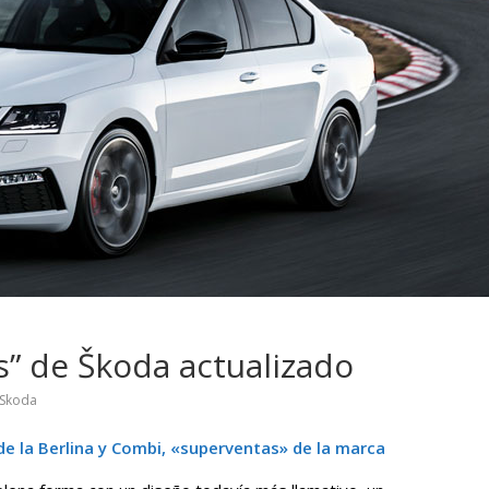
 pasar con tu
Campaña busca cambiar
 permanece
destino de los motociclis
 sin usar?
en la región
s” de Škoda actualizado
Skoda
e la Berlina y Combi, «superventas» de la marca