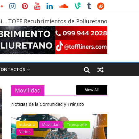
í… TOFF Recubrimientos de Poliuretano
CONTACTOS
Movilidad
View All
Noticias de la Comunidad y Tránsito
otos
Industria
Movilidad
Transporte
Industria
Varios
Varios