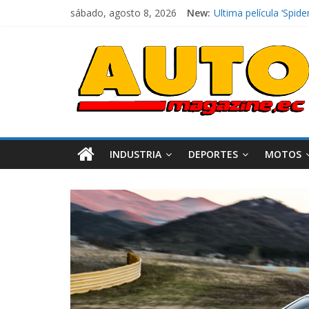
sábado, agosto 8, 2026
New:
El costo de tener un 
Ultima película ‘Sp
¿Qué puede pasar con
La Vuelta al Ecuador 
La FEDAK recibe 12 Si
INDUSTRIA
DEPORTES
MOTOS
Industria
Movilidad
Varios
Movilidad
Turi