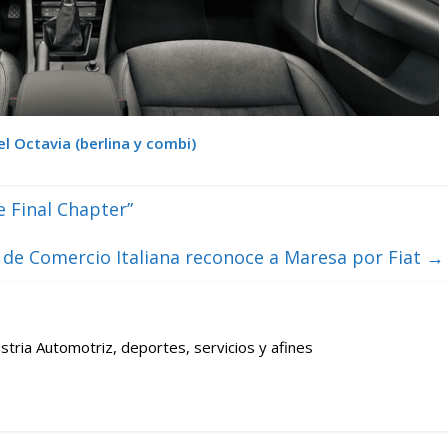
del Octavia (berlina y combi)
e Final Chapter”
de Comercio Italiana reconoce a Maresa por Fiat
→
stria Automotriz, deportes, servicios y afines