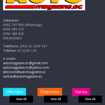
Celulares:
0992 747 999 (WhatsApp)
0996 999 373
0996 388 858
0963635863
Teléfono
: (593) 02 2439 187
Telefax:
02 2242 133
e-mails:
automagazine.ec@gmail.com
automagazine.ec@yahoo.com
direccion@automagazine.ec
ventas@automagazine.ec
Híbridos
Deportes
Varios
View All
View All
View All