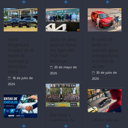
Mercado
La FEDAK
Ultima película
automotor
recibe 12
‘Spider‑Man:
nacional cierra
Sinotruk
Brand New
su mejor 1er
Bolden para
Day’ pone en
semestre en la
cubrir las rutas
escena a
historia
de La Vuelta
BMW
11 de julio de
31 de julio de
29 de julio de
2026
2026
2026
BMW, Toyota,
Quito se alista
¿Qué puede
Bosch y
para un nuevo
pasar con tu