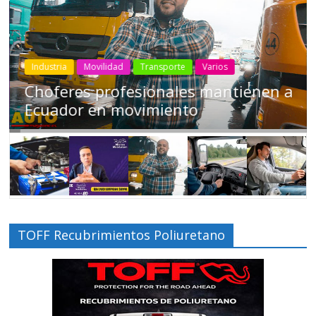
Industria
Movilidad
Transporte
Varios
Choferes profesionales mantienen a
Ecuador en movimiento
TOFF Recubrimientos Poliuretano