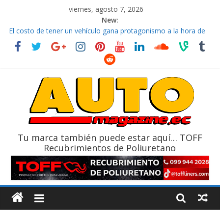
viernes, agosto 7, 2026
New:
El costo de tener un vehículo gana protagonismo a la hora de
decidir
Ultima película ‘Spider‑Man: Brand New Day’ pone en escena a
BMW
¿Qué puede pasar con tu vehículo si permanece varios días sin
usar?
La Vuelta al Ecuador 2026, edición 47ª, recorre 7 provincias en 8
días
La FEDAK recibe 12 Sinotruk Bolden para cubrir las rutas de La
Vuelta
Tu marca también puede estar aquí… TOFF
Recubrimientos de Poliuretano