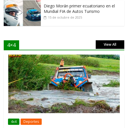
Diego Morán primer ecuatoriano en el
Mundial FIA de Autos Turismo
15 de octubre de 2025
4×4
View All
4x4
Deportes