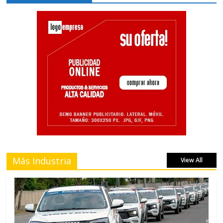
Más Industria
View All