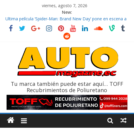
viernes, agosto 7, 2026
New:
El costo de tener un vehículo gana protagonismo a la hora de
decidir
Ultima película ‘Spider‑Man: Brand New Day’ pone en escena a
BMW
¿Qué puede pasar con tu vehículo si permanece varios días sin
usar?
La Vuelta al Ecuador 2026, edición 47ª, recorre 7 provincias en 8
días
La FEDAK recibe 12 Sinotruk Bolden para cubrir las rutas de La
Vuelta
Tu marca también puede estar aquí… TOFF
Recubrimientos de Poliuretano