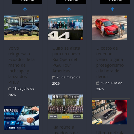
Volvo
Quito se alista
El costo de
reingresa a
para un nuevo
tener un
Ecuador de la
Kia Open del
vehículo gana
mano de
PGA Tour
protagonismo
Inchcape y
Americas
a la hora de
lanza dos
decidir
20 de mayo de
PHEV
30 de julio de
2026
18 de julio de
2026
2026
Kia reúne a
jugadores de
Ultima película