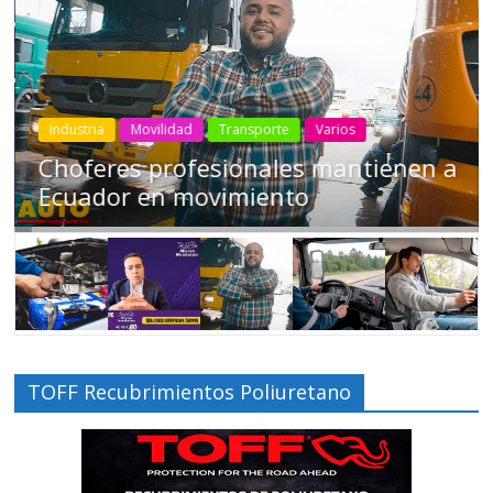
Industria
Movilidad
Transporte
Varios
Choferes profesionales mantienen a
Ecuador en movimiento
TOFF Recubrimientos Poliuretano