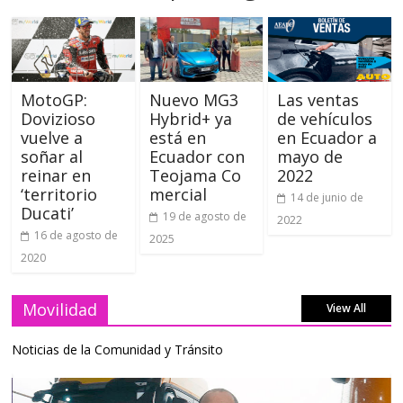
MotoGP:
Nuevo MG3
Las ventas
Dovizioso
Hybrid+ ya
de vehículos
vuelve a
está en
en Ecuador a
soñar al
Ecuador con
mayo de
reinar en
Teojama Co
2022
‘territorio
mercial
14 de junio de
Ducati’
19 de agosto de
2022
16 de agosto de
2025
2020
Movilidad
View All
Noticias de la Comunidad y Tránsito