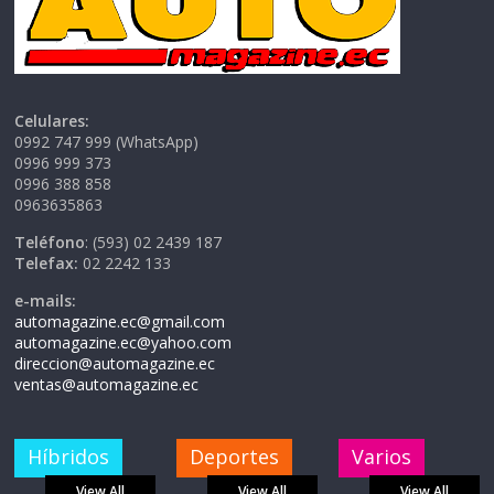
Celulares:
0992 747 999 (WhatsApp)
0996 999 373
0996 388 858
0963635863
Teléfono
: (593) 02 2439 187
Telefax:
02 2242 133
e-mails:
automagazine.ec@gmail.com
automagazine.ec@yahoo.com
direccion@automagazine.ec
ventas@automagazine.ec
Híbridos
Deportes
Varios
View All
View All
View All