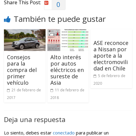
Share This Post:
0
También te puede gustar
ASE reconoce
a Nissan por
aporte a la
Consejos
Alto interés
electromovili
para la
por autos
dad en Chile
compra del
eléctricos en
primer
sureste de
5 de febrero de
vehículo
Asia
2020
21 de febrero de
11 de febrero de
2017
2018
Deja una respuesta
Lo siento, debes estar
conectado
para publicar un