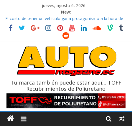
jueves, agosto 6, 2026
New:
El costo de tener un vehículo gana protagonismo a la hora de
decidir
Ultima película ‘Spider‑Man: Brand New Day’ pone en escena a
BMW
¿Qué puede pasar con tu vehículo si permanece varios días sin
usar?
La Vuelta al Ecuador 2026, edición 47ª, recorre 7 provincias en 8
días
La FEDAK recibe 12 Sinotruk Bolden para cubrir las rutas de La
Vuelta
Tu marca también puede estar aquí… TOFF
Recubrimientos de Poliuretano