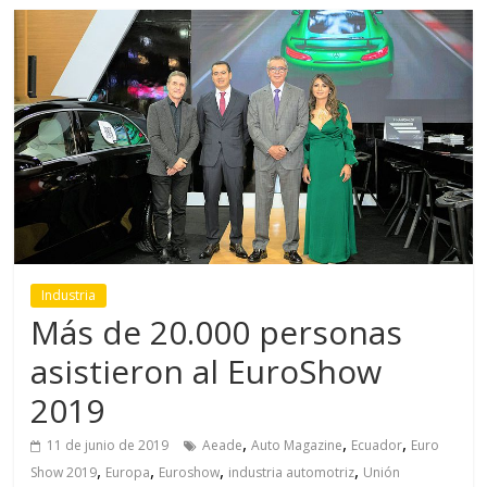
Industria
Más de 20.000 personas
asistieron al EuroShow
2019
,
,
,
11 de junio de 2019
Aeade
Auto Magazine
Ecuador
Euro
,
,
,
,
Show 2019
Europa
Euroshow
industria automotriz
Unión