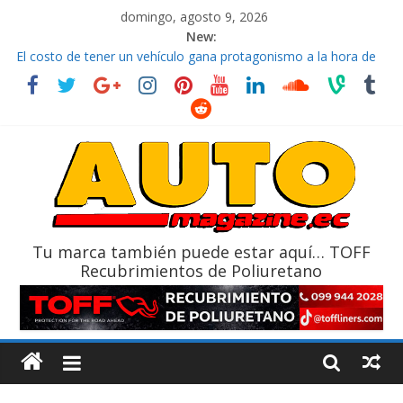
domingo, agosto 9, 2026
New:
La FEDAK recibe 12 Sinotruk Bolden para cubrir las rutas de La
Vuelta
El costo de tener un vehículo gana protagonismo a la hora de
decidir
Mercado automotor ecuatoriano creció un 28% en julio de
2026
¿Qué puede pasar con tu vehículo si permanece varios días sin
usar?
La Vuelta al Ecuador 2026, edición 47ª, recorre 7 provincias en 8
días
Tu marca también puede estar aquí… TOFF
Recubrimientos de Poliuretano