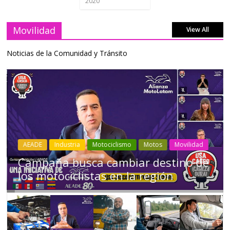
2020
Movilidad
View All
Noticias de la Comunidad y Tránsito
Industria
Movilidad
Transporte
Varios
Choferes profesionales mantienen a
Ecuador en movimiento