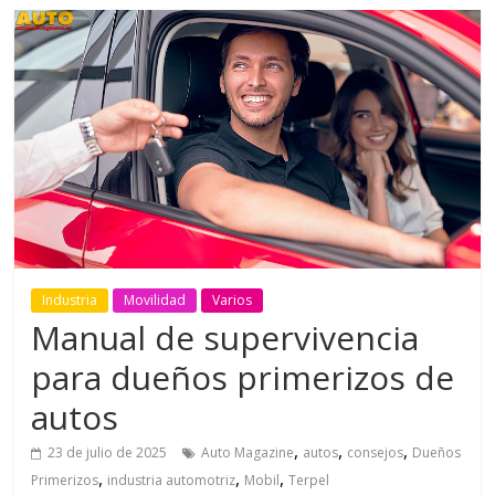
Industria
Movilidad
Varios
Manual de supervivencia
para dueños primerizos de
autos
,
,
,
23 de julio de 2025
Auto Magazine
autos
consejos
Dueños
,
,
,
Primerizos
industria automotriz
Mobil
Terpel