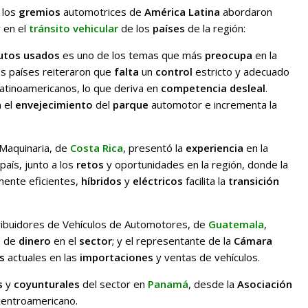
 los
gremios
automotrices de
América Latina
abordaron
 en el
tránsito
vehicular
de los
países
de la región:
utos usados
es uno de los temas que más
preocupa
en la
os países reiteraron que
falta
un
control
estricto y adecuado
atinoamericanos, lo que deriva en
competencia desleal
.
a
el
envejecimiento
del
parque
automotor e incrementa la
Maquinaria, de
Costa Rica
, presentó la
experiencia
en la
país, junto a los
retos
y oportunidades en la región, donde la
mente eficientes,
híbridos
y
eléctricos
facilita la
transición
ibuidores de Vehículos de Automotores, de
Guatemala
,
o
de
dinero
en el
sector
; y el representante de la
Cámara
s
actuales en las
importaciones
y ventas de vehículos.
s
y
coyunturales
del sector en
Panamá
, desde la
Asociación
centroamericano.