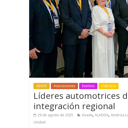
GM reafirma su
¿Qué puede
compromiso con movilidad
vehículo si
más segura y conectada
varios días
AEADE
Asociaciones
Eventos
Industria
Líderes automotrices d
integración regional
,
,
29 de agosto de 2025
Aeade
ALADDA
América La
Unidad