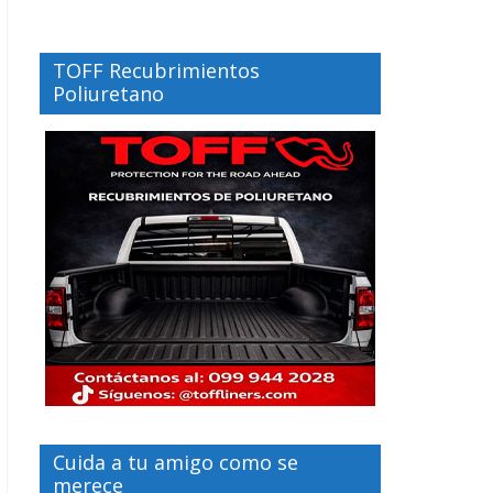
TOFF Recubrimientos
Poliuretano
Cuida a tu amigo como se
merece