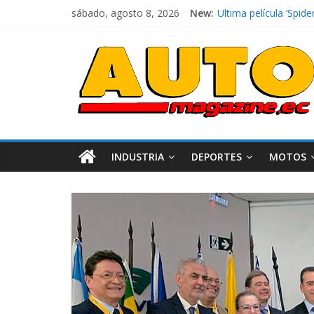
sábado, agosto 8, 2026
New:
Ultima película ‘Sp
¿Qué puede pasar con
La Vuelta al Ecuador 
La FEDAK recibe 12 Si
El costo de tener un 
INDUSTRIA
DEPORTES
MOTOS
Industria
Movilidad
Varios
Movilidad
Turi