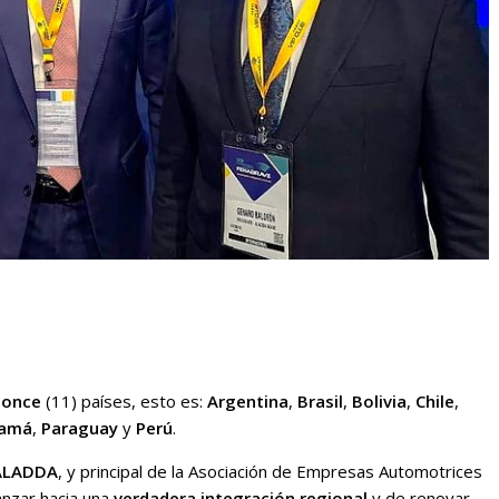
e
once
(11) países, esto es:
Argentina
,
Brasil
,
Bolivia
,
Chile
,
amá
,
Paraguay
y
Perú
.
ALADDA
, y principal de la Asociación de Empresas Automotrices
nzar hacia una
verdadera integración regional
y de renovar