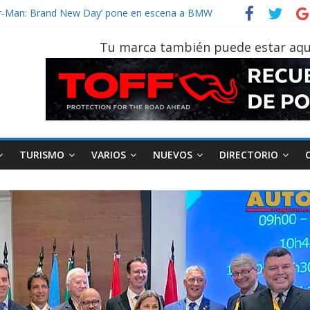
ider‑Man: Brand New Day’ pone en escena a BMW
 tu vehículo si permanece varios días sin usar?
2026, edición 47ª, recorre 7 provincias en 8 días
Tu marca también puede estar aqu
notruk Bolden para cubrir las rutas de La Vuelta
vehículo gana protagonismo a la hora de decidir
TURISMO
VARIOS
NUEVOS
DIRECTORIO
AEADE
Industria
Motociclismo
M
smo
Varios
Movilidad