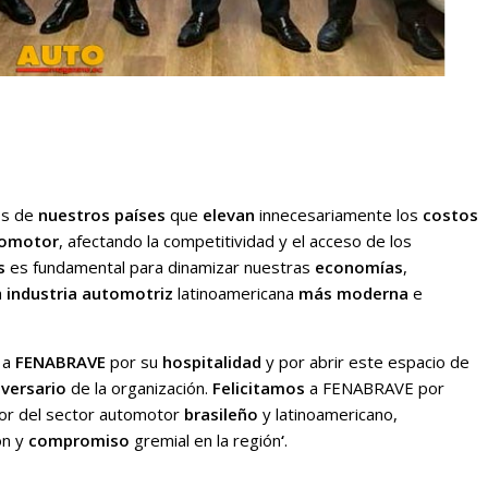
os de
nuestros países
que
elevan
innecesariamente los
costos
tomotor
, afectando la competitividad y el acceso de los
s
es fundamental para dinamizar nuestras
economías
,
a
industria automotriz
latinoamericana
más moderna
e
a
FENABRAVE
por su
hospitalidad
y por abrir este espacio de
iversario
de la organización.
Felicitamos
a FENABRAVE por
or del sector automotor
brasileño
y latinoamericano,
ón y
compromiso
gremial en la región
‘
.