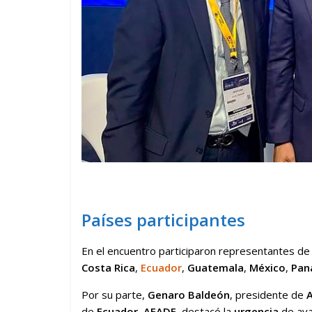
Países participantes
En el encuentro participaron representantes d
Costa Rica
,
Ecuador
,
Guatemala
,
México
,
Pan
Por su parte,
Genaro Baldeón
, presidente de
de
Ecuador
,
AEADE
, destacó la
urgencia
de ava