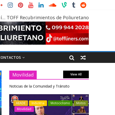
í… TOFF Recubrimientos de Poliuretano
CONTACTOS
Movilidad
View All
Noticias de la Comunidad y Tránsito
otos
Industria
Movilidad
Transporte
Industria
Varios
Varios