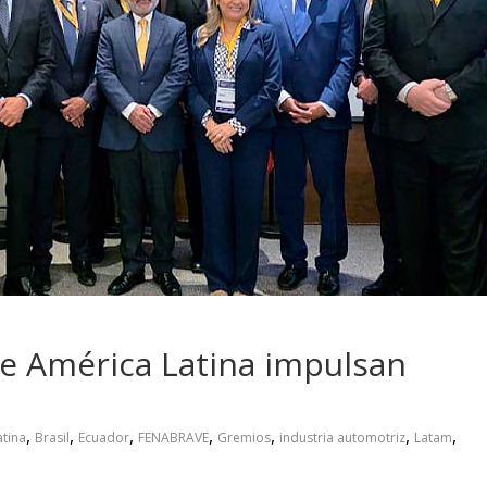
 pasar con tu
Campaña busca cambiar
 permanece
destino de los motociclis
 sin usar?
en la región
e América Latina impulsan
,
,
,
,
,
,
,
tina
Brasil
Ecuador
FENABRAVE
Gremios
industria automotriz
Latam