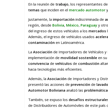
En la reunión de
trabajo
, los representantes de
temas
que inciden en el
mercado
automotor
y
Justamente, la
importación
indiscriminada de
a
región, desde
Bolivia
,
México
,
Paraguay
y otr
del ingreso de estos vehículos a los
mercados
l
Además, el ingreso de vehículos usados
aceler
contaminación
en Latinoamérica.
La
Asociación
de Importadores de Vehículos y 
implementación de
movilidad sostenible
en su 
convivencia
de
vehículos
de
combustión
alta
hacia tecnologías más eficientes.
Además, la
Asociación
de Importadores y Distr
presentó las acciones de
prevención
de
lavad
Automotor Boliviana
analizó las
problemática
También, se expuso los
desafíos estructurale
de Distribuidores de Automóviles de este país 