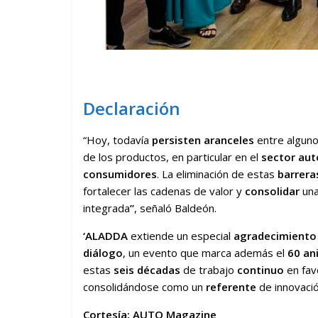
Declaración
“Hoy, todavía
persisten aranceles
entre algun
de los productos, en particular en el
sector au
consumidores
. La eliminación de estas
barrera
fortalecer las cadenas de valor y
consolidar
un
integrada
”
, señaló Baldeón.
‘ALADDA
extiende un especial
agradecimiento
diálogo
, un evento que marca además el
60 an
estas
seis décadas
de trabajo
continuo
en fav
consolidándose como un
referente
de innovaci
Cortesía: AUTO Magazine