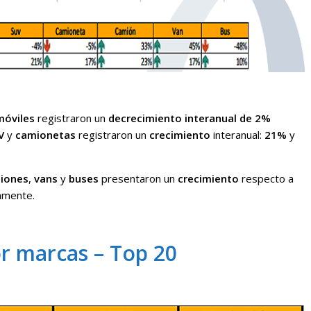
óviles
registraron un
decrecimiento interanual de 2%
V
y
camionetas
registraron un
crecimiento
interanual:
21%
y
iones
,
vans
y
buses
presentaron un
crecimiento
respecto a
amente.
r marcas – Top 20