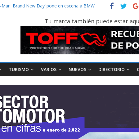
vehículo gana protagonismo a la hora de decidir
der‑Man: Brand New Day’ pone en escena a BMW
tu vehículo si permanece varios días sin usar?
Tu marca también puede estar aqu
026, edición 47ª, recorre 7 provincias en 8 días
notruk Bolden para cubrir las rutas de La Vuelta
TURISMO
VARIOS
NUEVOS
DIRECTORIO
AEADE
Industria
Motociclismo
M
smo
Varios
Movilidad