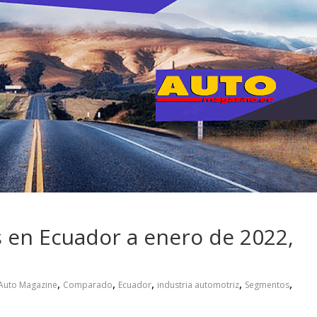
 pasar con tu
Campaña busca cambiar
 permanece
destino de los motociclis
 sin usar?
en la región
s en Ecuador a enero de 2022,
,
,
,
,
,
Auto Magazine
Comparado
Ecuador
industria automotriz
Segmentos