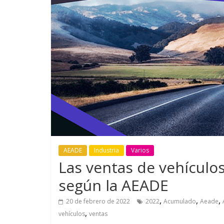
GM reafirma su
¿Qué puede
compromiso con movilidad
vehículo si
más segura y conectada
varios días
AEADE
Industria
Varios
Las ventas de vehículo
según la AEADE
,
,
,
20 de febrero de 2022
2022
Acumulado
Aeade
,
vehículos
ventas