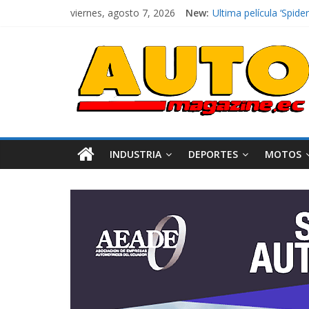
El costo de tener un 
viernes, agosto 7, 2026
New:
Ultima película ‘Spi
¿Qué puede pasar con 
La Vuelta al Ecuador 2
La FEDAK recibe 12 Si
INDUSTRIA
DEPORTES
MOTOS
Industria
Movilidad
Varios
Movilidad
Turi