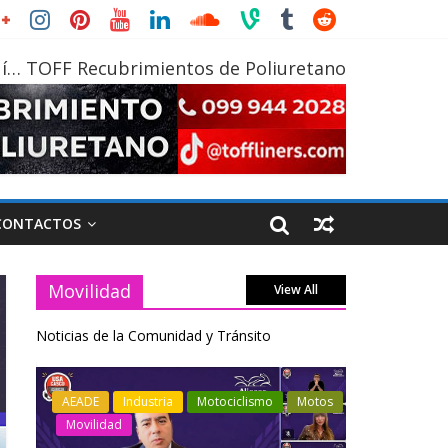
í… TOFF Recubrimientos de Poliuretano
CONTACTOS
Movilidad
View All
Noticias de la Comunidad y Tránsito
otos
Industria
Movilidad
Transporte
Industria
Varios
Varios