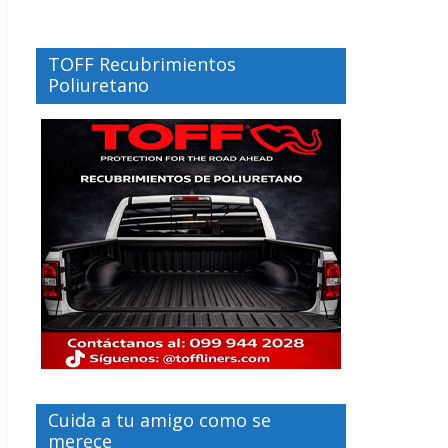
TOFF Recubrimientos
Poliuretano
Cuida a tu amigo como se
merece