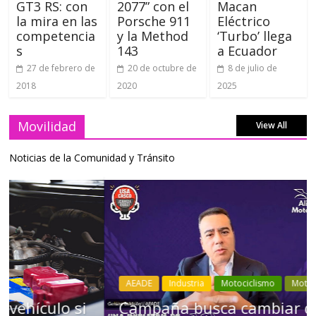
GT3 RS: con
2077” con el
Macan
la mira en las
Porsche 911
Eléctrico
competencia
y la Method
‘Turbo’ llega
s
143
a Ecuador
27 de febrero de
20 de octubre de
8 de julio de
2018
2020
2025
Movilidad
View All
Noticias de la Comunidad y Tránsito
AEADE
Industria
Motociclismo
Motos
Movilidad
Campaña busca cambiar destino de