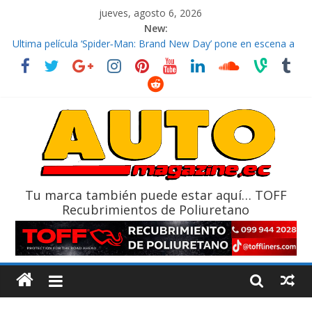
jueves, agosto 6, 2026
New:
El costo de tener un vehículo gana protagonismo a la hora de
decidir
Ultima película ‘Spider‑Man: Brand New Day’ pone en escena a
BMW
¿Qué puede pasar con tu vehículo si permanece varios días sin
usar?
La Vuelta al Ecuador 2026, edición 47ª, recorre 7 provincias en 8
días
La FEDAK recibe 12 Sinotruk Bolden para cubrir las rutas de La
Vuelta
Tu marca también puede estar aquí… TOFF
Recubrimientos de Poliuretano