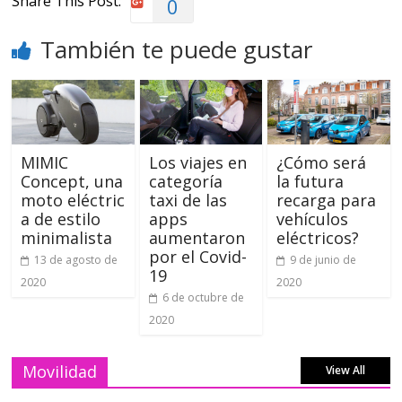
Share This Post:
0
También te puede gustar
MIMIC
Los viajes en
¿Cómo será
Concept, una
categoría
la futura
moto eléctric
taxi de las
recarga para
a de estilo
apps
vehículos
minimalista
aumentaron
eléctricos?
por el Covid-
13 de agosto de
9 de junio de
19
2020
2020
6 de octubre de
2020
Movilidad
View All