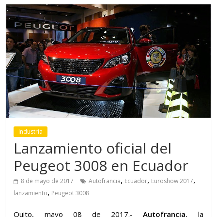
Industria
Lanzamiento oficial del
Peugeot 3008 en Ecuador
,
,
,
8 de mayo de 2017
Autofrancia
Ecuador
Euroshow 2017
,
lanzamiento
Peugeot 3008
Quito, mayo 08 de 2017.-
Autofrancia
, la