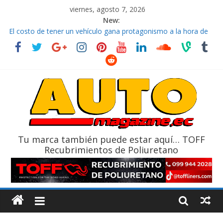
viernes, agosto 7, 2026
New:
La FEDAK recibe 12 Sinotruk Bolden para cubrir las rutas de La
Vuelta
El costo de tener un vehículo gana protagonismo a la hora de
decidir
Ultima película ‘Spider‑Man: Brand New Day’ pone en escena a
BMW
¿Qué puede pasar con tu vehículo si permanece varios días sin
usar?
La Vuelta al Ecuador 2026, edición 47ª, recorre 7 provincias en 8
días
Tu marca también puede estar aquí… TOFF
Recubrimientos de Poliuretano